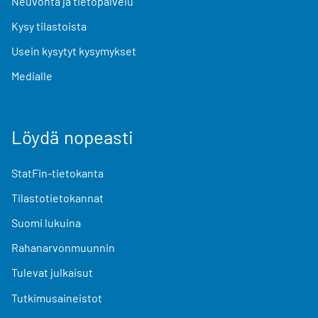
Neuvonta ja tietopalvelu
Kysy tilastoista
Usein kysytyt kysymykset
Medialle
Löydä nopeasti
StatFin-tietokanta
Tilastotietokannat
Suomi lukuina
Rahanarvonmuunnin
Tulevat julkaisut
Tutkimusaineistot