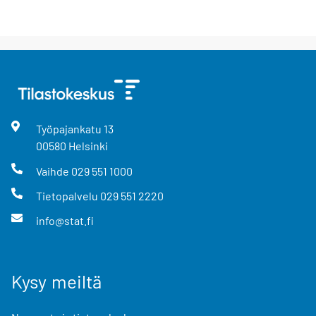
Työpajankatu
13
00580
Helsinki
Vaihde
029 551 1000
Tietopalvelu
029 551 2220
info@stat.fi
Kysy meiltä