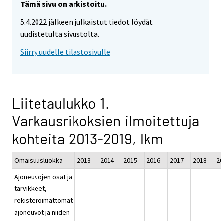
Tämä sivu on arkistoitu.
5.4.2022 jälkeen julkaistut tiedot löydät
uudistetulta sivustolta.
Siirry uudelle tilastosivulle
Liitetaulukko 1.
Varkausrikoksien ilmoitettuja
kohteita 2013-2019, lkm
Omaisuusluokka
2013
2014
2015
2016
2017
2018
2
Ajoneuvojen osat ja
tarvikkeet,
rekisteröimättömät
ajoneuvot ja niiden