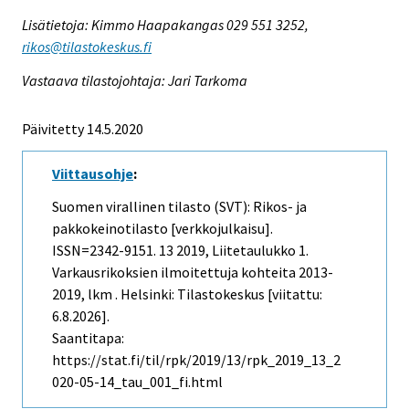
Lisätietoja: Kimmo Haapakangas 029 551 3252,
rikos@tilastokeskus.fi
Vastaava tilastojohtaja: Jari Tarkoma
Päivitetty 14.5.2020
Viittausohje
:
Suomen virallinen tilasto (SVT): Rikos- ja
pakkokeinotilasto [verkkojulkaisu].
ISSN=2342-9151.
13
2019, Liitetaulukko 1.
Varkausrikoksien ilmoitettuja kohteita 2013-
2019, lkm . Helsinki: Tilastokeskus [viitattu:
6.8.2026].
Saantitapa:
https://stat.fi/til/rpk/2019/13/rpk_2019_13_2
020-05-14_tau_001_fi.html