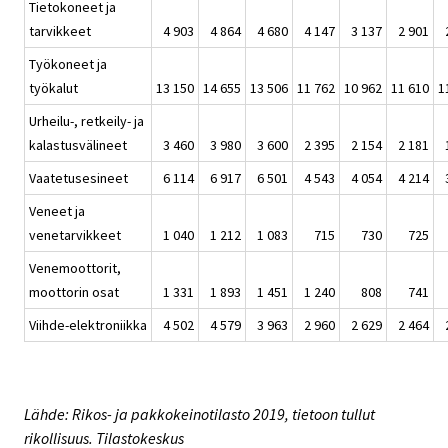
Tietokoneet ja
tarvikkeet
4 903
4 864
4 680
4 147
3 137
2 901
Työkoneet ja
työkalut
13 150
14 655
13 506
11 762
10 962
11 610
1
Urheilu-, retkeily- ja
kalastusvälineet
3 460
3 980
3 600
2 395
2 154
2 181
Vaatetusesineet
6 114
6 917
6 501
4 543
4 054
4 214
Veneet ja
venetarvikkeet
1 040
1 212
1 083
715
730
725
Venemoottorit,
moottorin osat
1 331
1 893
1 451
1 240
808
741
Viihde-elektroniikka
4 502
4 579
3 963
2 960
2 629
2 464
Lähde: Rikos- ja pakkokeinotilasto 2019, tietoon tullut
rikollisuus. Tilastokeskus