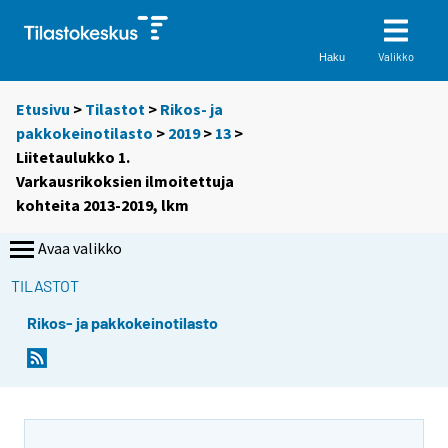
Valikko
Haku
Etusivu
>
Tilastot
>
Rikos- ja
pakkokeinotilasto
>
2019
>
13
>
Liitetaulukko 1.
Varkausrikoksien ilmoitettuja
kohteita 2013-2019, lkm
Avaa valikko
TILASTOT
Rikos- ja pakkokeinotilasto