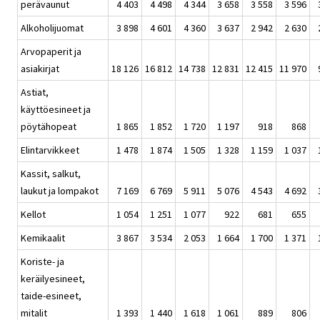
perävaunut
4 403
4 498
4 344
3 658
3 558
3 596
Alkoholijuomat
3 898
4 601
4 360
3 637
2 942
2 630
Arvopaperit ja
asiakirjat
18 126
16 812
14 738
12 831
12 415
11 970
Astiat,
käyttöesineet ja
pöytähopeat
1 865
1 852
1 720
1 197
918
868
Elintarvikkeet
1 478
1 874
1 505
1 328
1 159
1 037
Kassit, salkut,
laukut ja lompakot
7 169
6 769
5 911
5 076
4 543
4 692
Kellot
1 054
1 251
1 077
922
681
655
Kemikaalit
3 867
3 534
2 053
1 664
1 700
1 371
Koriste- ja
keräilyesineet,
taide-esineet,
mitalit
1 393
1 440
1 618
1 061
889
806