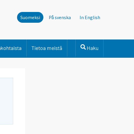
Suomeksi
På svenska
In English
nkohtaista
Tietoa meistä
Haku