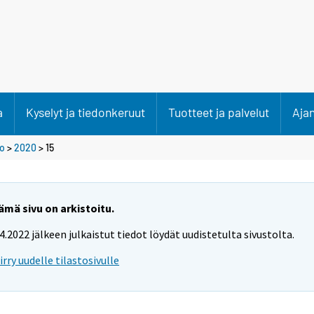
a
Kyselyt ja tiedonkeruut
Tuotteet ja palvelut
Aja
to
>
2020
>
15
ämä sivu on arkistoitu.
.4.2022 jälkeen julkaistut tiedot löydät uudistetulta sivustolta.
iirry uudelle tilastosivulle