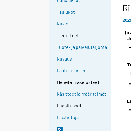
Katsaukset
Ri
Taulukot
202
Kuviot
(n
Tiedotteet
J
Tuote- ja palvelutarjonta
Kuvaus
T
Laatuselosteet
Menetelmäselosteet
Käsitteet ja määritelmät
L
Luokitukset
Lisätietoja