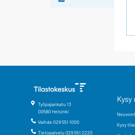
Kysy 
Työpajankatu
13
00580
Helsinki
Neuvonta
Vaihde
029 551 1000
Kysy tila
Tietopalvelu
029 551 2220