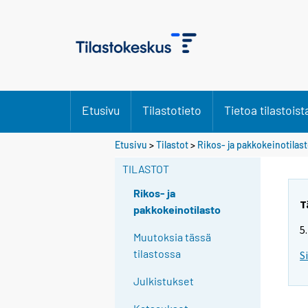
Etusivu
Tilastotieto
Tietoa tilastoist
Etusivu
>
Tilastot
>
Rikos- ja pakkokeinotilas
TILASTOT
Rikos- ja
T
pakkokeinotilasto
5
Muutoksia tässä
tilastossa
S
Julkistukset