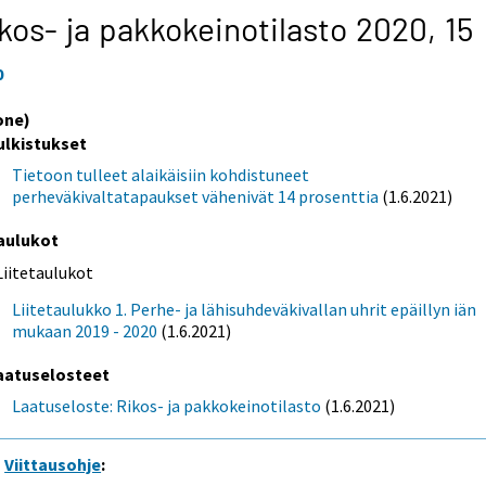
kos- ja pakkokeinotilasto 2020,
15
0
one)
ulkistukset
Tietoon tulleet alaikäisiin kohdistuneet
perheväkivaltatapaukset vähenivät 14 prosenttia
(1.6.2021)
aulukot
Liitetaulukot
Liitetaulukko 1. Perhe- ja lähisuhdeväkivallan uhrit epäillyn iän
mukaan 2019 - 2020
(1.6.2021)
aatuselosteet
Laatuseloste: Rikos- ja pakkokeinotilasto
(1.6.2021)
Viittausohje
: