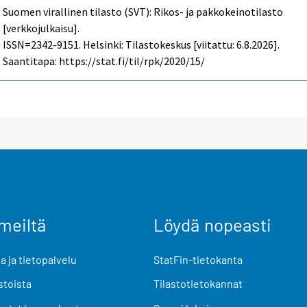
Suomen virallinen tilasto (SVT): Rikos- ja pakkokeinotilasto
[verkkojulkaisu].
ISSN=2342-9151. Helsinki: Tilastokeskus [viitattu: 6.8.2026].
Saantitapa: https://stat.fi/til/rpk/2020/15/
meiltä
Löydä nopeasti
 ja tietopalvelu
StatFin-tietokanta
stoista
Tilastotietokannat