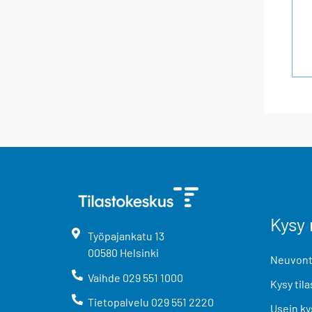
Kysy 
Työpajankatu
13
00580
Helsinki
Neuvonta
Vaihde
029 551 1000
Kysy tila
Tietopalvelu
029 551 2220
Usein ky