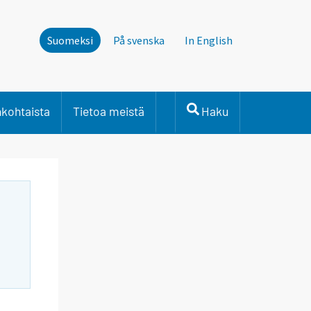
Suomeksi
På svenska
In English
nkohtaista
Tietoa meistä
Haku