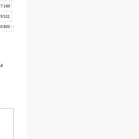
17 169
17 189
16 902
17 532
17 139
39 521
44 834
49 300
52 293
47 394
20 803
-248 805
-290 311
-183 802
-197 617
34