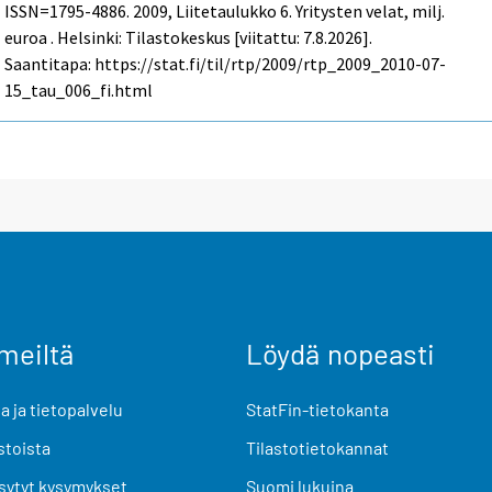
ISSN=1795-4886. 2009, Liitetaulukko 6. Yritysten velat, milj.
euroa . Helsinki: Tilastokeskus [viitattu: 7.8.2026].
Saantitapa: https://stat.fi/til/rtp/2009/rtp_2009_2010-07-
15_tau_006_fi.html
meiltä
Löydä nopeasti
 ja tietopalvelu
StatFin-tietokanta
stoista
Tilastotietokannat
sytyt kysymykset
Suomi lukuina