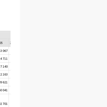
05
2006
2007
2008
2009
3 067
491 981
560 431
475 311
476 499
4 711
4 956
5 369
4 188
4 562
17 140
17 426
17 269
17 024
22 060
2 163
1 363
1 422
5 000
3 956
9 621
121 620
138 580
172 190
157 241
0 041
183 990
224 286
98 450
118 521
92 701
100 603
107 303
108 634
105 626