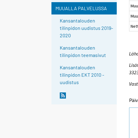
Muu
MUUALLA PALVELUSSA
Muu
Kansantalouden
Net
tilinpidon uudistus 2019-
2020
Kansantalouden
Lähd
tilinpidon teemasivut
Lisä
Kansantalouden
332
tilinpidon EKT 2010 -
uudistus
Vast
Päiv