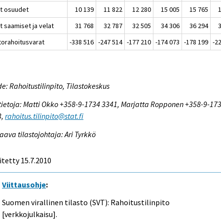
t osuudet
10 139
11 822
12 280
15 005
15 765
t saamiset ja velat
31 768
32 787
32 505
34 306
36 294
torahoitusvarat
-338 516
-247 514
-177 210
-174 073
-178 199
-2
e: Rahoitustilinpito, Tilastokeskus
tietoja: Matti Okko +358-9-1734 3341, Marjatta Ropponen +358-9-17
3,
rahoitus.tilinpito@stat.fi
aava tilastojohtaja: Ari Tyrkkö
itetty 15.7.2010
Viittausohje
:
Suomen virallinen tilasto (SVT): Rahoitustilinpito
[verkkojulkaisu].