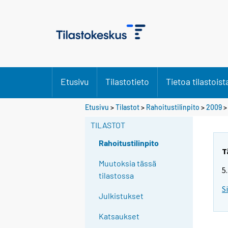
Etusivu
Tilastotieto
Tietoa tilastoist
Etusivu
>
Tilastot
>
Rahoitustilinpito
>
2009
> 
TILASTOT
Rahoitustilinpito
T
Muutoksia tässä
5
tilastossa
S
Julkistukset
Katsaukset