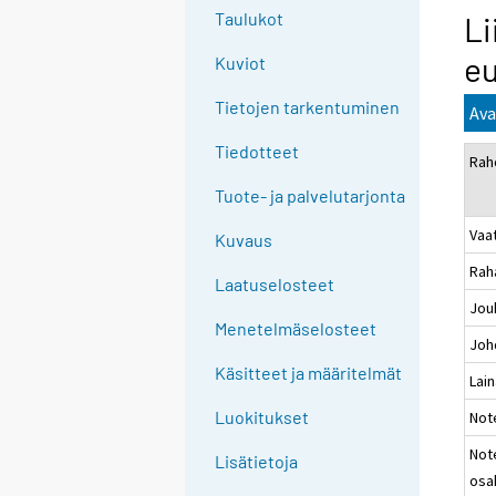
Taulukot
Li
e
Kuviot
Tietojen tarkentuminen
Ava
Tiedotteet
Rah
Tuote- ja palvelutarjonta
Vaa
Kuvaus
Rah
Laatuselosteet
Jou
Menetelmäselosteet
Joh
Käsitteet ja määritelmät
Lain
Luokitukset
Not
Not
Lisätietoja
osa