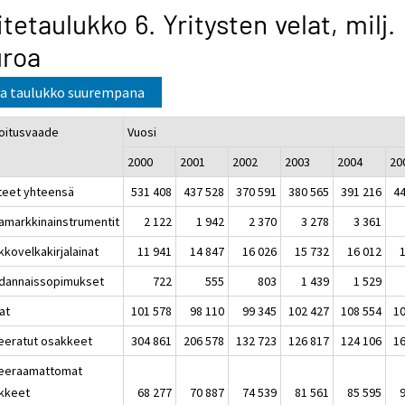
itetaulukko 6. Yritysten velat, milj.
uroa
a taulukko suurempana
oitusvaade
Vuosi
2000
2001
2002
2003
2004
20
teet yhteensä
531 408
437 528
370 591
380 565
391 216
44
amarkkinainstrumentit
2 122
1 942
2 370
3 278
3 361
kkovelkakirjalainat
11 941
14 847
16 026
15 732
16 012
dannaissopimukset
722
555
803
1 439
1 529
at
101 578
98 110
99 345
102 427
108 554
10
eeratut osakkeet
304 861
206 578
132 723
126 817
124 106
16
eeraamattomat
kkeet
68 277
70 887
74 539
81 561
85 595