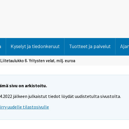
a
Kyselyt ja tiedonkeruut
Tuotteet ja palvelut
Aja
Liitetaulukko 6. Yritysten velat, milj. euroa
ämä sivu on arkistoitu.
.4.2022 jälkeen julkaistut tiedot löydät uudistetulta sivustolta.
iirry uudelle tilastosivulle