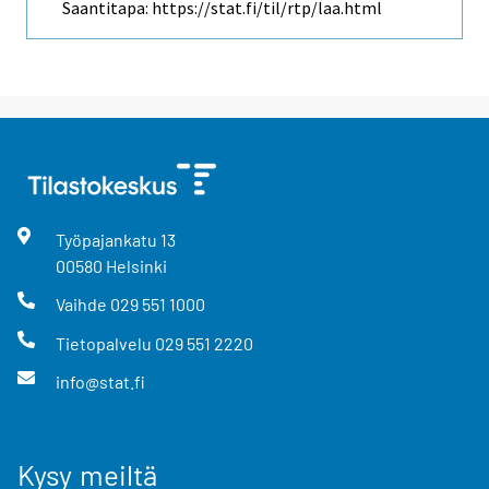
Saantitapa: https://stat.fi/til/rtp/laa.html
Työpajankatu
13
00580
Helsinki
Vaihde
029 551 1000
Tietopalvelu
029 551 2220
info@stat.fi
Kysy meiltä