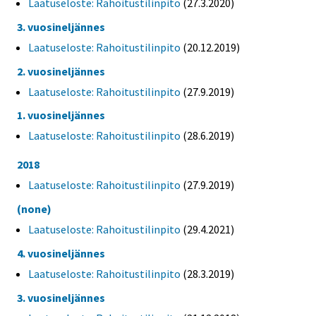
Laatuseloste: Rahoitustilinpito
(27.3.2020)
3. vuosineljännes
Laatuseloste: Rahoitustilinpito
(20.12.2019)
2. vuosineljännes
Laatuseloste: Rahoitustilinpito
(27.9.2019)
1. vuosineljännes
Laatuseloste: Rahoitustilinpito
(28.6.2019)
2018
Laatuseloste: Rahoitustilinpito
(27.9.2019)
(none)
Laatuseloste: Rahoitustilinpito
(29.4.2021)
4. vuosineljännes
Laatuseloste: Rahoitustilinpito
(28.3.2019)
3. vuosineljännes