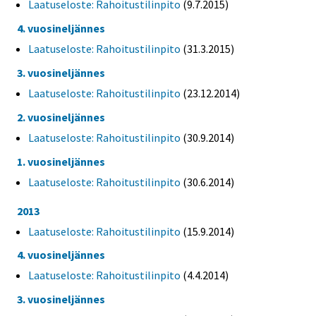
Laatuseloste: Rahoitustilinpito
(9.7.2015)
4. vuosineljännes
Laatuseloste: Rahoitustilinpito
(31.3.2015)
3. vuosineljännes
Laatuseloste: Rahoitustilinpito
(23.12.2014)
2. vuosineljännes
Laatuseloste: Rahoitustilinpito
(30.9.2014)
1. vuosineljännes
Laatuseloste: Rahoitustilinpito
(30.6.2014)
2013
Laatuseloste: Rahoitustilinpito
(15.9.2014)
4. vuosineljännes
Laatuseloste: Rahoitustilinpito
(4.4.2014)
3. vuosineljännes