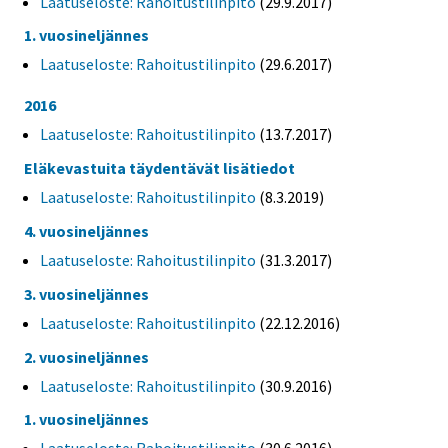
Laatuseloste: Rahoitustilinpito
(29.9.2017)
1. vuosineljännes
Laatuseloste: Rahoitustilinpito
(29.6.2017)
2016
Laatuseloste: Rahoitustilinpito
(13.7.2017)
Eläkevastuita täydentävät lisätiedot
Laatuseloste: Rahoitustilinpito
(8.3.2019)
4. vuosineljännes
Laatuseloste: Rahoitustilinpito
(31.3.2017)
3. vuosineljännes
Laatuseloste: Rahoitustilinpito
(22.12.2016)
2. vuosineljännes
Laatuseloste: Rahoitustilinpito
(30.9.2016)
1. vuosineljännes