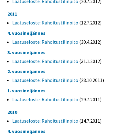
Laatuseloste: Rahoitustilinpito
(20.7.2012)
2011
Laatuseloste: Rahoitustilinpito
(12.7.2012)
4. vuosineljännes
Laatuseloste: Rahoitustilinpito
(30.4.2012)
3. vuosineljännes
Laatuseloste: Rahoitustilinpito
(31.1.2012)
2. vuosineljännes
Laatuseloste: Rahoitustilinpito
(28.10.2011)
1. vuosineljännes
Laatuseloste: Rahoitustilinpito
(29.7.2011)
2010
Laatuseloste: Rahoitustilinpito
(14.7.2011)
4. vuosineljännes