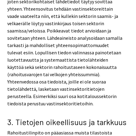
joten sektorikohtaiset lähdetiedot täytyy sovittaa
yhteen. Yhteensovitus tehdään vastinsektoreittain
vaade vaateelta niin, että kullekin sektorin saamis- ja
velkaerälle löytyy vastinkirjaus toisen sektorin
saamissa/veloissa. Poikkeavat tiedot arvioidaan ja
sovitetaan yhteen. Lähdeaineisto analysoidaan samalla
tarkasti ja mahdolliset yhteensopimattomuudet
tulevat esiin. Lopullisen tiedon valinnassa painotetaan
luotettavuutta ja systemaattista tietolähteiden
käyttöä sekä sektorin rahoitustaseen kokonaisuutta
(rahoitusvarojen tai velkojen yhteissummia).
Yhteenvedossa osa tiedoista, joille ei ole suoraa
tietolähdettä, lasketaan vastinsektoritietojen
perusteella. Esimerkiksi suuri osa kotitaloussektorin
tiedoista perustuu vastinsektoritietoihin.
3. Tietojen oikeellisuus ja tarkkuus
Rahoitustilinpito on pääasiassa muista tilastoista