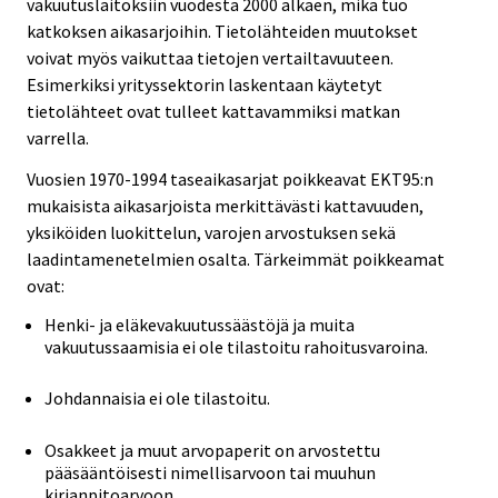
vakuutuslaitoksiin vuodesta 2000 alkaen, mikä tuo
katkoksen aikasarjoihin. Tietolähteiden muutokset
voivat myös vaikuttaa tietojen vertailtavuuteen.
Esimerkiksi yrityssektorin laskentaan käytetyt
tietolähteet ovat tulleet kattavammiksi matkan
varrella.
Vuosien 1970-1994 taseaikasarjat poikkeavat EKT95:n
mukaisista aikasarjoista merkittävästi kattavuuden,
yksiköiden luokittelun, varojen arvostuksen sekä
laadintamenetelmien osalta. Tärkeimmät poikkeamat
ovat:
Henki- ja eläkevakuutussäästöjä ja muita
vakuutussaamisia ei ole tilastoitu rahoitusvaroina.
Johdannaisia ei ole tilastoitu.
Osakkeet ja muut arvopaperit on arvostettu
pääsääntöisesti nimellisarvoon tai muuhun
kirjanpitoarvoon.