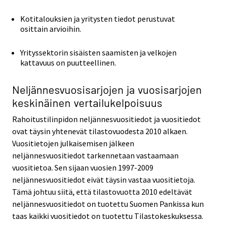
Kotitalouksien ja yritysten tiedot perustuvat
osittain arvioihin.
Yrityssektorin sisäisten saamisten ja velkojen
kattavuus on puutteellinen.
Neljännesvuosisarjojen ja vuosisarjojen
keskinäinen vertailukelpoisuus
Rahoitustilinpidon neljännesvuositiedot ja vuositiedot
ovat täysin yhtenevät tilastovuodesta 2010 alkaen.
Vuositietojen julkaisemisen jälkeen
neljännesvuositiedot tarkennetaan vastaamaan
vuositietoa. Sen sijaan vuosien 1997-2009
neljännesvuositiedot eivät täysin vastaa vuositietoja.
Tämä johtuu siitä, että tilastovuotta 2010 edeltävät
neljännesvuositiedot on tuotettu Suomen Pankissa kun
taas kaikki vuositiedot on tuotettu Tilastokeskuksessa.