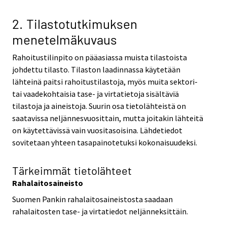
2. Tilastotutkimuksen
menetelmäkuvaus
Rahoitustilinpito on pääasiassa muista tilastoista
johdettu tilasto. Tilaston laadinnassa käytetään
lähteinä paitsi rahoitustilastoja, myös muita sektori-
tai vaadekohtaisia tase- ja virtatietoja sisältäviä
tilastoja ja aineistoja. Suurin osa tietolähteistä on
saatavissa neljännesvuosittain, mutta joitakin lähteitä
on käytettävissä vain vuositasoisina. Lähdetiedot
sovitetaan yhteen tasapainotetuksi kokonaisuudeksi.
Tärkeimmät tietolähteet
Rahalaitosaineisto
Suomen Pankin rahalaitosaineistosta saadaan
rahalaitosten tase- ja virtatiedot neljänneksittäin.