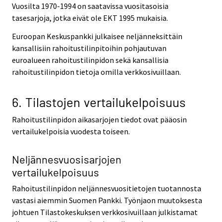
Vuosilta 1970-1994 on saatavissa vuositasoisia
tasesarjoja, jotka eivät ole EKT 1995 mukaisia.
Euroopan Keskuspankki julkaisee neljänneksittäin
kansallisiin rahoitustilinpitoihin pohjautuvan
euroalueen rahoitustilinpidon sekä kansallisia
rahoitustilinpidon tietoja omilla verkkosivuillaan.
6. Tilastojen vertailukelpoisuus
Rahoitustilinpidon aikasarjojen tiedot ovat pääosin
vertailukelpoisia vuodesta toiseen.
Neljännesvuosisarjojen
vertailukelpoisuus
Rahoitustilinpidon neljännesvuositietojen tuotannosta
vastasi aiemmin Suomen Pankki. Työnjaon muutoksesta
johtuen Tilastokeskuksen verkkosivuillaan julkistamat