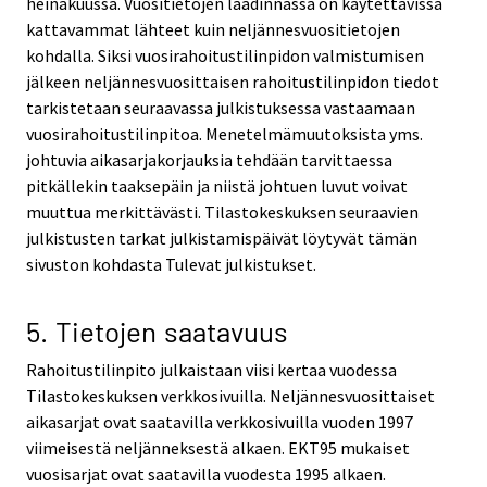
heinäkuussa. Vuositietojen laadinnassa on käytettävissä
kattavammat lähteet kuin neljännesvuositietojen
kohdalla. Siksi vuosirahoitustilinpidon valmistumisen
jälkeen neljännesvuosittaisen rahoitustilinpidon tiedot
tarkistetaan seuraavassa julkistuksessa vastaamaan
vuosirahoitustilinpitoa. Menetelmämuutoksista yms.
johtuvia aikasarjakorjauksia tehdään tarvittaessa
pitkällekin taaksepäin ja niistä johtuen luvut voivat
muuttua merkittävästi. Tilastokeskuksen seuraavien
julkistusten tarkat julkistamispäivät löytyvät tämän
sivuston kohdasta Tulevat julkistukset.
5. Tietojen saatavuus
Rahoitustilinpito julkaistaan viisi kertaa vuodessa
Tilastokeskuksen verkkosivuilla. Neljännesvuosittaiset
aikasarjat ovat saatavilla verkkosivuilla vuoden 1997
viimeisestä neljänneksestä alkaen. EKT95 mukaiset
vuosisarjat ovat saatavilla vuodesta 1995 alkaen.