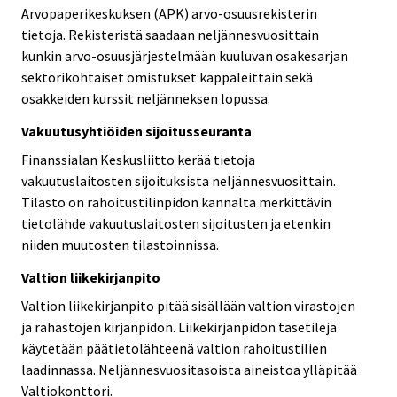
Arvopaperikeskuksen (APK) arvo-osuusrekisterin
tietoja. Rekisteristä saadaan neljännesvuosittain
kunkin arvo-osuusjärjestelmään kuuluvan osakesarjan
sektorikohtaiset omistukset kappaleittain sekä
osakkeiden kurssit neljänneksen lopussa.
Vakuutusyhtiöiden sijoitusseuranta
Finanssialan Keskusliitto kerää tietoja
vakuutuslaitosten sijoituksista neljännesvuosittain.
Tilasto on rahoitustilinpidon kannalta merkittävin
tietolähde vakuutuslaitosten sijoitusten ja etenkin
niiden muutosten tilastoinnissa.
Valtion liikekirjanpito
Valtion liikekirjanpito pitää sisällään valtion virastojen
ja rahastojen kirjanpidon. Liikekirjanpidon tasetilejä
käytetään päätietolähteenä valtion rahoitustilien
laadinnassa. Neljännesvuositasoista aineistoa ylläpitää
Valtiokonttori.