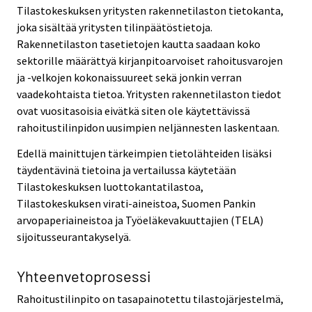
Tilastokeskuksen yritysten rakennetilaston tietokanta,
joka sisältää yritysten tilinpäätöstietoja.
Rakennetilaston tasetietojen kautta saadaan koko
sektorille määrättyä kirjanpitoarvoiset rahoitusvarojen
ja -velkojen kokonaissuureet sekä jonkin verran
vaadekohtaista tietoa. Yritysten rakennetilaston tiedot
ovat vuositasoisia eivätkä siten ole käytettävissä
rahoitustilinpidon uusimpien neljännesten laskentaan.
Edellä mainittujen tärkeimpien tietolähteiden lisäksi
täydentävinä tietoina ja vertailussa käytetään
Tilastokeskuksen luottokantatilastoa,
Tilastokeskuksen virati-aineistoa, Suomen Pankin
arvopaperiaineistoa ja Työeläkevakuuttajien (TELA)
sijoitusseurantakyselyä.
Yhteenvetoprosessi
Rahoitustilinpito on tasapainotettu tilastojärjestelmä,