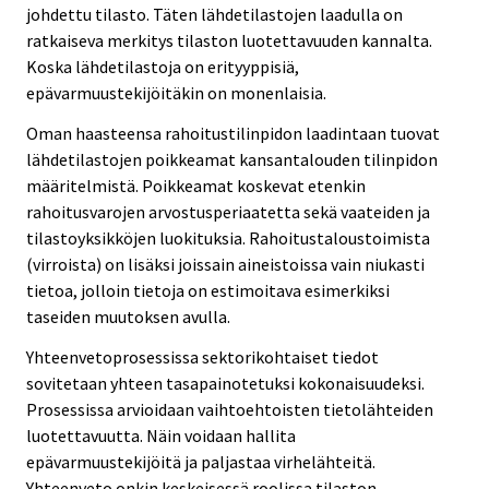
johdettu tilasto. Täten lähdetilastojen laadulla on
ratkaiseva merkitys tilaston luotettavuuden kannalta.
Koska lähdetilastoja on erityyppisiä,
epävarmuustekijöitäkin on monenlaisia.
Oman haasteensa rahoitustilinpidon laadintaan tuovat
lähdetilastojen poikkeamat kansantalouden tilinpidon
määritelmistä. Poikkeamat koskevat etenkin
rahoitusvarojen arvostusperiaatetta sekä vaateiden ja
tilastoyksikköjen luokituksia. Rahoitustaloustoimista
(virroista) on lisäksi joissain aineistoissa vain niukasti
tietoa, jolloin tietoja on estimoitava esimerkiksi
taseiden muutoksen avulla.
Yhteenvetoprosessissa sektorikohtaiset tiedot
sovitetaan yhteen tasapainotetuksi kokonaisuudeksi.
Prosessissa arvioidaan vaihtoehtoisten tietolähteiden
luotettavuutta. Näin voidaan hallita
epävarmuustekijöitä ja paljastaa virhelähteitä.
Yhteenveto onkin keskeisessä roolissa tilaston