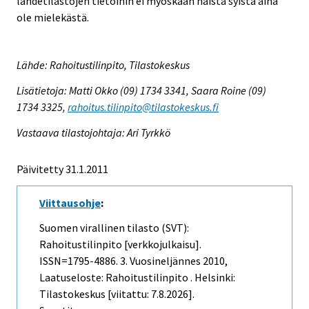
lähdetilastojen tietoihin ei myöskään näistä syistä aina
ole mielekästä.
Lähde: Rahoitustilinpito, Tilastokeskus
Lisätietoja: Matti Okko (09) 1734 3341, Saara Roine (09)
1734 3325,
rahoitus.tilinpito@tilastokeskus.fi
Vastaava tilastojohtaja: Ari Tyrkkö
Päivitetty 31.1.2011
Viittausohje
:
Suomen virallinen tilasto (SVT):
Rahoitustilinpito [verkkojulkaisu].
ISSN=1795-4886.
3. Vuosineljännes
2010,
Laatuseloste: Rahoitustilinpito . Helsinki:
Tilastokeskus [viitattu: 7.8.2026].