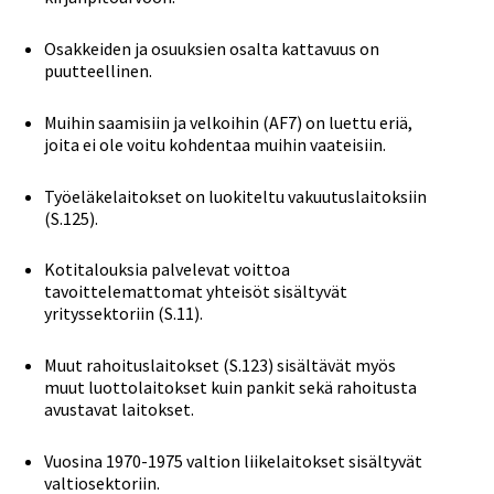
Osakkeiden ja osuuksien osalta kattavuus on
puutteellinen.
Muihin saamisiin ja velkoihin (AF7) on luettu eriä,
joita ei ole voitu kohdentaa muihin vaateisiin.
Työeläkelaitokset on luokiteltu vakuutuslaitoksiin
(S.125).
Kotitalouksia palvelevat voittoa
tavoittelemattomat yhteisöt sisältyvät
yrityssektoriin (S.11).
Muut rahoituslaitokset (S.123) sisältävät myös
muut luottolaitokset kuin pankit sekä rahoitusta
avustavat laitokset.
Vuosina 1970-1975 valtion liikelaitokset sisältyvät
valtiosektoriin.