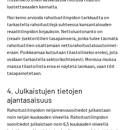
luotettavuuden kannalta.
Yksi keino arvioida rahoitustilinpidon tarkkuutta on
tarkastella rahoitustilejä suhteessa kansantalouden
reaalitilinpidon kirjauksiin. Nettoluotonanto on
(reaali-)sektoritilien tasapainoerä, jonka tulee täsmätä
rahoitustilien sisältämään nettorahoitustaloustoimet-
erään. Poikkeamaa kutsutaan tilastolliseksi eroksi, jota
voidaan tarkastella sektorikohtaisesti. Monissa muissa
maissa tilastollista eroa ei näytetä lainkaan, vaan tilit
tasapainotetaan.
4. Julkaistujen tietojen
ajantasaisuus
Rahoitustilinpidon neljännesvuositiedot julkaistaan
noin neljän kuukauden viiveellä. Rahoitustilinpidon
vuositiedot julkaistaan noin 6,5 kuukauden viiveellä