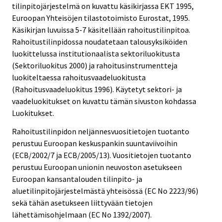
tilinpitojärjestelmä on kuvattu käsikirjassa EKT 1995,
Euroopan Yhteisöjen tilastotoimisto Eurostat, 1995.
Käsikirjan luvuissa 5-7 käsitellään rahoitustilinpitoa.
Rahoitustilinpidossa noudatetaan talousyksiköiden
luokittelussa institutionaalista sektoriluokitusta
(Sektoriluokitus 2000) ja rahoitusinstrumentteja
luokiteltaessa rahoitusvaadeluokitusta
(Rahoitusvaadeluokitus 1996). Käytetyt sektori- ja
vaadeluokitukset on kuvattu tämän sivuston kohdassa
Luokitukset.
Rahoitustilinpidon neljännesvuositietojen tuotanto
perustuu Euroopan keskuspankin suuntaviivoihin
(ECB/2002/7 ja ECB/2005/13). Vuositietojen tuotanto
perustuu Euroopan unionin neuvoston asetukseen
Euroopan kansantalouden tilinpito- ja
aluetilinpitojärjestelmästä yhteisössä (EC No 2223/96)
sekä tähän asetukseen liittyvään tietojen
lähettämisohjelmaan (EC No 1392/2007).