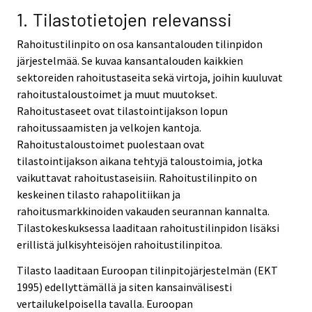
1. Tilastotietojen relevanssi
Rahoitustilinpito on osa kansantalouden tilinpidon
järjestelmää. Se kuvaa kansantalouden kaikkien
sektoreiden rahoitustaseita sekä virtoja, joihin kuuluvat
rahoitustaloustoimet ja muut muutokset.
Rahoitustaseet ovat tilastointijakson lopun
rahoitussaamisten ja velkojen kantoja.
Rahoitustaloustoimet puolestaan ovat
tilastointijakson aikana tehtyjä taloustoimia, jotka
vaikuttavat rahoitustaseisiin. Rahoitustilinpito on
keskeinen tilasto rahapolitiikan ja
rahoitusmarkkinoiden vakauden seurannan kannalta.
Tilastokeskuksessa laaditaan rahoitustilinpidon lisäksi
erillistä julkisyhteisöjen rahoitustilinpitoa.
Tilasto laaditaan Euroopan tilinpitojärjestelmän (EKT
1995) edellyttämällä ja siten kansainvälisesti
vertailukelpoisella tavalla. Euroopan