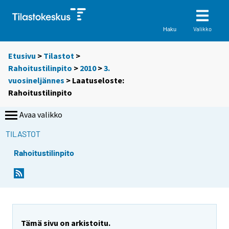
Valikko
Haku
Etusivu
>
Tilastot
>
Rahoitustilinpito
>
2010
>
3.
vuosineljännes
> Laatuseloste:
Rahoitustilinpito
Avaa valikko
TILASTOT
Rahoitustilinpito
Tämä sivu on arkistoitu.