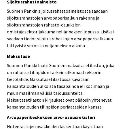
Sijoitusrahastoaineisto
Suomen Pankin sijoitusrahastoaineistosta saadaan
sijoitusrahastojen arvopaperisalkun rakenne ja
sijoitusrahastojen rahasto-osuuksien
omistajasektorijakauma neljänneksen lopussa. Lisäksi
saadaan tiedot sijoitusrahastojen arvopaperisalkkuun
liittyvistä virroista neljänneksen aikana.
Maksutase
Suomen Pankki laatii Suomen maksutasetilaston, joka
on rahoitustilinpidon tärkein ulkomaatsektorin
tietolähde. Maksutasetilastossa kuvataan
kansantalouden ulkoista tasapainoa eli kotimaan ja
muun maailman välisiä taloussuhteita.
Maksutasetilaston kirjaukset ovat pääosin yhtenevät
kansantalouden tilinpidon periaatteiden kanssa.
Arvopaperikeskuksen arvo-osuusrekisteri
Noteerattujen osakkeiden laskentaan käytetään