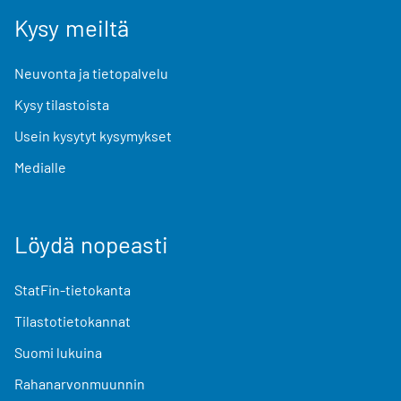
Kysy meiltä
Neuvonta ja tietopalvelu
Kysy tilastoista
Usein kysytyt kysymykset
Medialle
Löydä nopeasti
StatFin-tietokanta
Tilastotietokannat
Suomi lukuina
Rahanarvonmuunnin