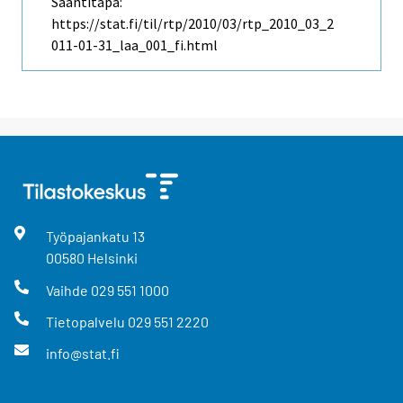
Saantitapa:
https://stat.fi/til/rtp/2010/03/rtp_2010_03_2
011-01-31_laa_001_fi.html
Työpajankatu
13
00580
Helsinki
Vaihde
029 551 1000
Tietopalvelu
029 551 2220
info@stat.fi