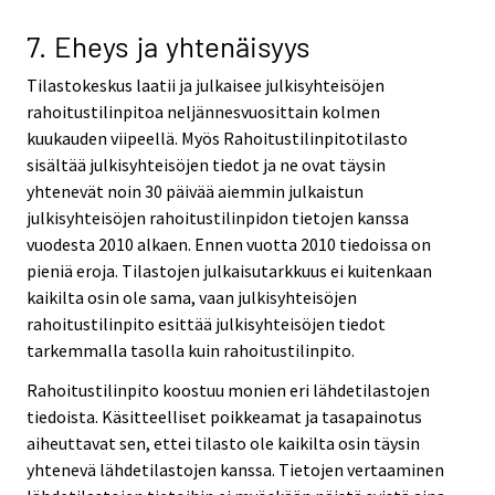
7. Eheys ja yhtenäisyys
Tilastokeskus laatii ja julkaisee julkisyhteisöjen
rahoitustilinpitoa neljännesvuosittain kolmen
kuukauden viipeellä. Myös Rahoitustilinpitotilasto
sisältää julkisyhteisöjen tiedot ja ne ovat täysin
yhtenevät noin 30 päivää aiemmin julkaistun
julkisyhteisöjen rahoitustilinpidon tietojen kanssa
vuodesta 2010 alkaen. Ennen vuotta 2010 tiedoissa on
pieniä eroja. Tilastojen julkaisutarkkuus ei kuitenkaan
kaikilta osin ole sama, vaan julkisyhteisöjen
rahoitustilinpito esittää julkisyhteisöjen tiedot
tarkemmalla tasolla kuin rahoitustilinpito.
Rahoitustilinpito koostuu monien eri lähdetilastojen
tiedoista. Käsitteelliset poikkeamat ja tasapainotus
aiheuttavat sen, ettei tilasto ole kaikilta osin täysin
yhtenevä lähdetilastojen kanssa. Tietojen vertaaminen