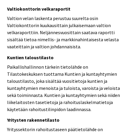
Valtiokonttorin velkaraportit
Valtion velan laskenta perustuu suurelta osin
Valtiokonttorin kuukausittain julkaisemaan valtion
velkaraporttiin. Neljännesvuosittain saatava raportti
sisältää tietoa nimellis- ja markkinahintaisesta velasta
vaateittain ja valtion johdannaisista.
Kuntien taloustilasto
Paikallishallinnon tärkein tietolähde on
Tilastokeskuksen tuottama Kuntien ja kuntayhtymien
taloustilasto, joka sisältää vuositietoja kuntien ja
kuntayhtymien menoista ja tuloista, varoista ja veloista
sekä toiminnasta. Kuntien ja kuntayhtymien sekä niiden
liikelaitosten tasetietoja ja rahoituslaskelmatietoja
käytetään rahoitustilinpidon laadinnassa.
Yritysten rakennetilasto
Yrityssektorin rahoitustaseen päätietolähde on