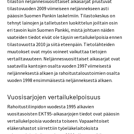
tilaston neljännesvuosittaiset aikasarjat prustuvat
tilastovuoden 2009 viimeiseen neljännekseen asti
pääosin Suomen Pankin laskelmiin. Tilastokeskus on
tehnyt lainojen ja talletusten luokittelun joiltain osin
eri tavoin kuin Suomen Pankki, mistä johtuen näiden
vaateiden tiedot eivät ole täysin vertailukelpoisia ennen
tilastovuotta 2010 ja siitä eteenpäin. Tietolähteiden
muutokset ovat myös voineet vaikuttaa tietojen
vertailtavuuteen. Neljännesvuosittaiset aikasarjat ovat
saatavilla kantojen osalta vuoden 1997 viimeisestä
neljänneksestä alkaen ja rahoitustaloustoimien osalta
vuoden 1998 ensimmäisestä neljänneksestä alkaen.
Vuosisarjojen vertailukelpoisuus
Rahoitustilinpidon vuodesta 1995 alkavien
vuositasoisten EKT95-aikasarjojen tiedot ovat pääosin
vertailukelpoisia vuodesta toiseen. Vapaaehtoiset
eläkerahastot siirrettiin työeläkelaitoksista