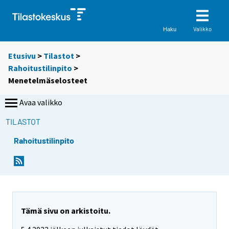
Valikko
Haku
Etusivu
>
Tilastot
>
Rahoitustilinpito
>
Menetelmäselosteet
Avaa valikko
TILASTOT
Rahoitustilinpito
Tämä sivu on arkistoitu.