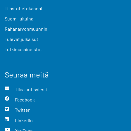
Tilastotietokannat
Suomi lukuina
Rahanarvonmuunnin
Tulevat julkaisut
Tutkimusaineistot
Seuraa meitä
Tilaa uutisviesti
Facebook
Twitter
LinkedIn
YouTube