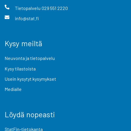
Tietopalvelu
029 551 2220
info@stat.fi
Kysy meiltä
Neuvonta ja tietopalvelu
Kysy tilastoista
Usein kysytyt kysymykset
Medialle
Löydä nopeasti
StatFin-tietokanta