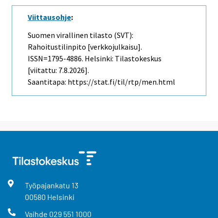
Viittausohje
:
Suomen virallinen tilasto (SVT):
Rahoitustilinpito [verkkojulkaisu].
ISSN=1795-4886. Helsinki: Tilastokeskus
[viitattu: 7.8.2026].
Saantitapa: https://stat.fi/til/rtp/men.html
Työpajankatu
13
00580
Helsinki
Vaihde
029 551 1000