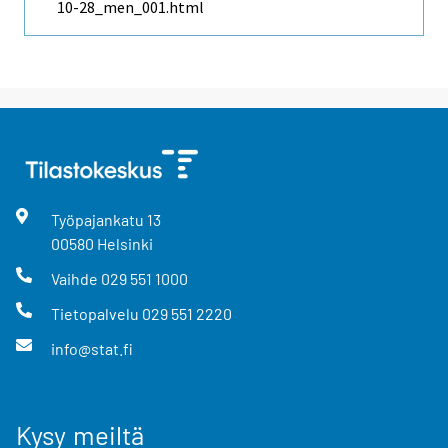
10-28_men_001.html
Työpajankatu
13
00580
Helsinki
Vaihde
029 551 1000
Tietopalvelu
029 551 2220
info@stat.fi
Kysy meiltä