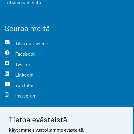
Tutkimusaineistot
Seuraa meitä
Tilaa uutisviesti
Facebook
Twitter
LinkedIn
YouTube
Instagram
Tietoa evästeistä
Yhteystiedot
Käytämme sivustollamme evästeitä.
Palaute