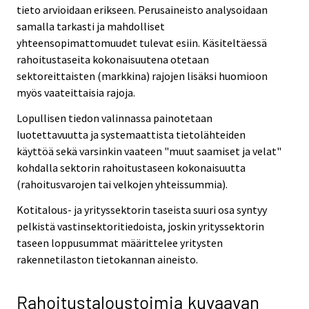
tieto arvioidaan erikseen. Perusaineisto analysoidaan
samalla tarkasti ja mahdolliset
yhteensopimattomuudet tulevat esiin. Käsiteltäessä
rahoitustaseita kokonaisuutena otetaan
sektoreittaisten (markkina) rajojen lisäksi huomioon
myös vaateittaisia rajoja.
Lopullisen tiedon valinnassa painotetaan
luotettavuutta ja systemaattista tietolähteiden
käyttöä sekä varsinkin vaateen "muut saamiset ja velat"
kohdalla sektorin rahoitustaseen kokonaisuutta
(rahoitusvarojen tai velkojen yhteissummia).
Kotitalous- ja yrityssektorin taseista suuri osa syntyy
pelkistä vastinsektoritiedoista, joskin yrityssektorin
taseen loppusummat määrittelee yritysten
rakennetilaston tietokannan aineisto.
Rahoitustaloustoimia kuvaavan