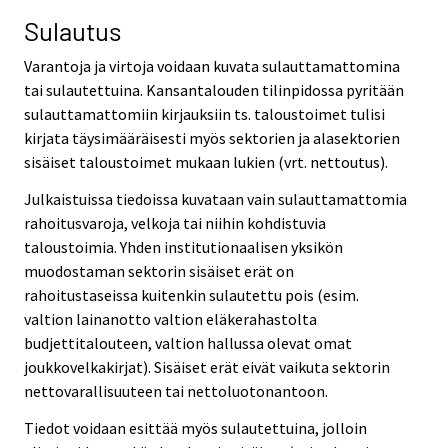
Sulautus
Varantoja ja virtoja voidaan kuvata sulauttamattomina
tai sulautettuina. Kansantalouden tilinpidossa pyritään
sulauttamattomiin kirjauksiin ts. taloustoimet tulisi
kirjata täysimääräisesti myös sektorien ja alasektorien
sisäiset taloustoimet mukaan lukien (vrt. nettoutus).
Julkaistuissa tiedoissa kuvataan vain sulauttamattomia
rahoitusvaroja, velkoja tai niihin kohdistuvia
taloustoimia. Yhden institutionaalisen yksikön
muodostaman sektorin sisäiset erät on
rahoitustaseissa kuitenkin sulautettu pois (esim.
valtion lainanotto valtion eläkerahastolta
budjettitalouteen, valtion hallussa olevat omat
joukkovelkakirjat). Sisäiset erät eivät vaikuta sektorin
nettovarallisuuteen tai nettoluotonantoon.
Tiedot voidaan esittää myös sulautettuina, jolloin