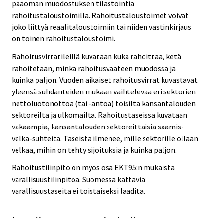
pääoman muodostuksen tilastointia
rahoitustaloustoimilla. Rahoitustaloustoimet voivat
joko liittyä reaalitaloustoimiin tai niiden vastinkirjaus
on toinen rahoitustaloustoimi.
Rahoitusvirtatileillä kuvataan kuka rahoittaa, ketä
rahoitetaan, minkä rahoitusvaateen muodossa ja
kuinka paljon. Vuoden aikaiset rahoitusvirrat kuvastavat
yleensä suhdanteiden mukaan vaihtelevaa eri sektorien
nettoluotonottoa (tai -antoa) toisilta kansantalouden
sektoreilta ja ulkomailta. Rahoitustaseissa kuvataan
vakaampia, kansantalouden sektoreittaisia saamis-
velka-suhteita. Taseista ilmenee, mille sektorille ollaan
velkaa, mihin on tehty sijoituksia ja kuinka paljon.
Rahoitustilinpito on myös osa EKT95:n mukaista
varallisuustilinpitoa. Suomessa kattavia
varallisuustaseita ei toistaiseksi laadita.