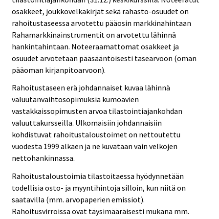
osakkeet, joukkovelkakirjat sekä rahasto-osuudet on
rahoitustaseessa arvotettu pääosin markkinahintaan
Rahamarkkinainstrumentit on arvotettu lähinnä
hankintahintaan. Noteeraamattomat osakkeet ja
osuudet arvotetaan pääsääntöisesti tasearvoon (oman
pääoman kirjanpitoarvoon).
Rahoitustaseen erä johdannaiset kuvaa lähinnä
valuutanvaihtosopimuksia kumoavien
vastakkaissopimusten arvoa tilastointiajankohdan
valuuttakursseilla. Ulkomaisiin johdannaisiin
kohdistuvat rahoitustaloustoimet on nettoutettu
vuodesta 1999 alkaen ja ne kuvataan vain velkojen
nettohankinnassa.
Rahoitustaloustoimia tilastoitaessa hyödynnetään
todellisia osto- ja myyntihintoja silloin, kun niitä on
saatavilla (mm. arvopaperien emissiot).
Rahoitusvirroissa ovat täysimääräisesti mukana mm.