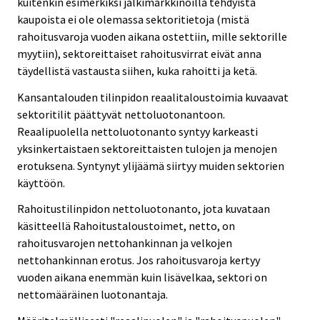
kuitenkin esimerkiksi jälkimarkkinoilla tehdyistä
kaupoista ei ole olemassa sektoritietoja (mistä
rahoitusvaroja vuoden aikana ostettiin, mille sektorille
myytiin), sektoreittaiset rahoitusvirrat eivät anna
täydellistä vastausta siihen, kuka rahoitti ja ketä.
Kansantalouden tilinpidon reaalitaloustoimia kuvaavat
sektoritilit päättyvät nettoluotonantoon.
Reaalipuolella nettoluotonanto syntyy karkeasti
yksinkertaistaen sektoreittaisten tulojen ja menojen
erotuksena. Syntynyt ylijäämä siirtyy muiden sektorien
käyttöön.
Rahoitustilinpidon nettoluotonanto, jota kuvataan
käsitteellä Rahoitustaloustoimet, netto, on
rahoitusvarojen nettohankinnan ja velkojen
nettohankinnan erotus. Jos rahoitusvaroja kertyy
vuoden aikana enemmän kuin lisävelkaa, sektori on
nettomääräinen luotonantaja.