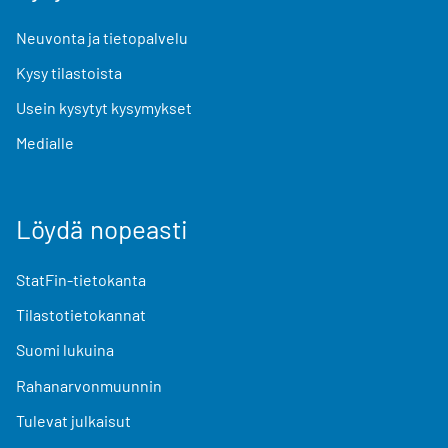
Neuvonta ja tietopalvelu
Kysy tilastoista
Usein kysytyt kysymykset
Medialle
Löydä nopeasti
StatFin-tietokanta
Tilastotietokannat
Suomi lukuina
Rahanarvonmuunnin
Tulevat julkaisut