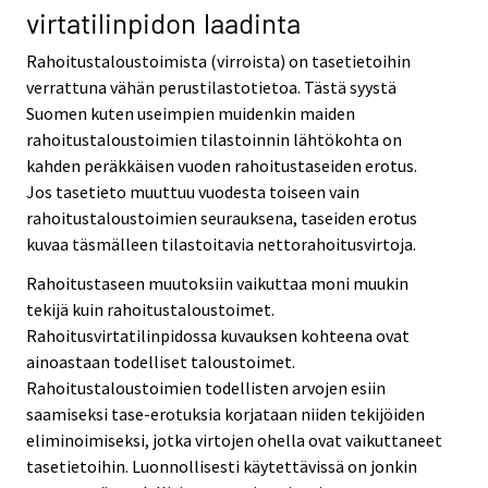
virtatilinpidon laadinta
Rahoitustaloustoimista (virroista) on tasetietoihin
verrattuna vähän perustilastotietoa. Tästä syystä
Suomen kuten useimpien muidenkin maiden
rahoitustaloustoimien tilastoinnin lähtökohta on
kahden peräkkäisen vuoden rahoitustaseiden erotus.
Jos tasetieto muuttuu vuodesta toiseen vain
rahoitustaloustoimien seurauksena, taseiden erotus
kuvaa täsmälleen tilastoitavia nettorahoitusvirtoja.
Rahoitustaseen muutoksiin vaikuttaa moni muukin
tekijä kuin rahoitustaloustoimet.
Rahoitusvirtatilinpidossa kuvauksen kohteena ovat
ainoastaan todelliset taloustoimet.
Rahoitustaloustoimien todellisten arvojen esiin
saamiseksi tase-erotuksia korjataan niiden tekijöiden
eliminoimiseksi, jotka virtojen ohella ovat vaikuttaneet
tasetietoihin. Luonnollisesti käytettävissä on jonkin