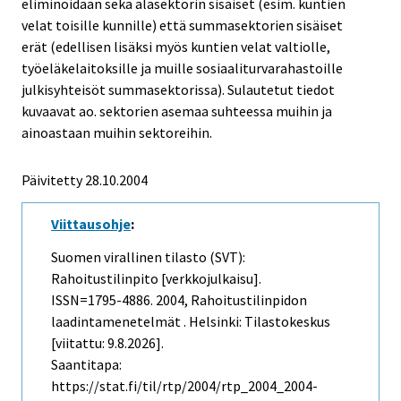
eliminoidaan sekä alasektorin sisäiset (esim. kuntien
velat toisille kunnille) että summasektorien sisäiset
erät (edellisen lisäksi myös kuntien velat valtiolle,
työeläkelaitoksille ja muille sosiaaliturvarahastoille
julkisyhteisöt summasektorissa). Sulautetut tiedot
kuvaavat ao. sektorien asemaa suhteessa muihin ja
ainoastaan muihin sektoreihin.
Päivitetty
28.10.2004
Viittausohje
:
Suomen virallinen tilasto (SVT):
Rahoitustilinpito [verkkojulkaisu].
ISSN=1795-4886. 2004, Rahoitustilinpidon
laadintamenetelmät . Helsinki: Tilastokeskus
[viitattu: 9.8.2026].
Saantitapa:
https://stat.fi/til/rtp/2004/rtp_2004_2004-