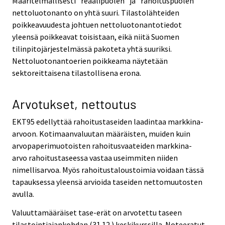
Määritelmällisesti "reaalipuolen" ja "rahoituspuolen"
nettoluotonanto on yhtä suuri. Tilastolähteiden
poikkeavuudesta johtuen nettoluotonantotiedot
yleensä poikkeavat toisistaan, eikä niitä Suomen
tilinpitojärjestelmässä pakoteta yhtä suuriksi.
Nettoluotonantoerien poikkeama näytetään
sektoreittaisena tilastollisena erona.
Arvotukset, nettoutus
EKT95 edellyttää rahoitustaseiden laadintaa markkina-
arvoon. Kotimaanvaluutan määräisten, muiden kuin
arvopaperimuotoisten rahoitusvaateiden markkina-
arvo rahoitustaseessa vastaa useimmiten niiden
nimellisarvoa. Myös rahoitustaloustoimia voidaan tässä
tapauksessa yleensä arvioida taseiden nettomuutosten
avulla.
Valuuttamääräiset tase-erät on arvotettu taseen
tilastointiajankohdan (31.12.) keskikurssilla. Noteeratut