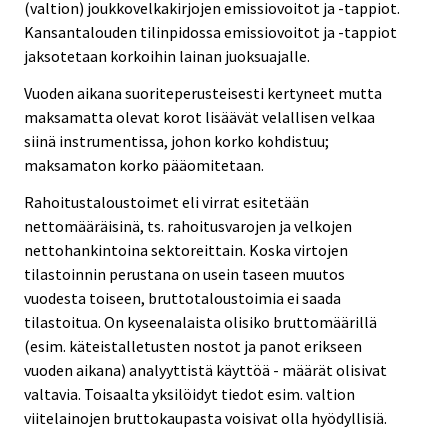
(valtion) joukkovelkakirjojen emissiovoitot ja -tappiot.
Kansantalouden tilinpidossa emissiovoitot ja -tappiot
jaksotetaan korkoihin lainan juoksuajalle.
Vuoden aikana suoriteperusteisesti kertyneet mutta
maksamatta olevat korot lisäävät velallisen velkaa
siinä instrumentissa, johon korko kohdistuu;
maksamaton korko pääomitetaan.
Rahoitustaloustoimet eli virrat esitetään
nettomääräisinä, ts. rahoitusvarojen ja velkojen
nettohankintoina sektoreittain. Koska virtojen
tilastoinnin perustana on usein taseen muutos
vuodesta toiseen, bruttotaloustoimia ei saada
tilastoitua. On kyseenalaista olisiko bruttomäärillä
(esim. käteistalletusten nostot ja panot erikseen
vuoden aikana) analyyttistä käyttöä - määrät olisivat
valtavia. Toisaalta yksilöidyt tiedot esim. valtion
viitelainojen bruttokaupasta voisivat olla hyödyllisiä.