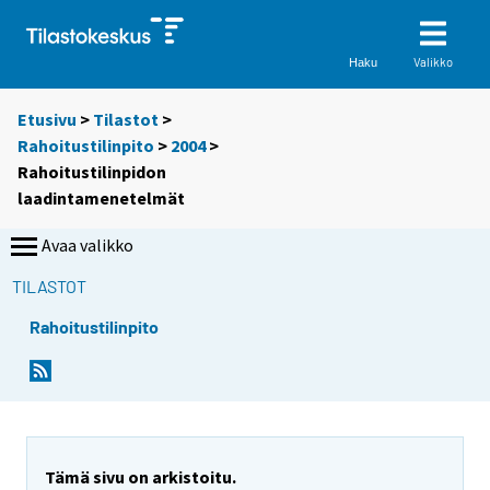
Valikko
Haku
Etusivu
>
Tilastot
>
Rahoitustilinpito
>
2004
>
Rahoitustilinpidon
laadintamenetelmät
Avaa valikko
TILASTOT
Rahoitustilinpito
Tämä sivu on arkistoitu.