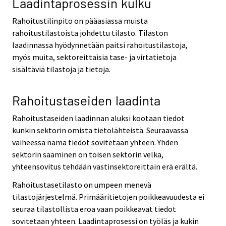
Laadintaprosessin kulku
Rahoitustilinpito on pääasiassa muista
rahoitustilastoista johdettu tilasto. Tilaston
laadinnassa hyödynnetään paitsi rahoitustilastoja,
myös muita, sektoreittaisia tase- ja virtatietoja
sisältäviä tilastoja ja tietoja.
Rahoitustaseiden laadinta
Rahoitustaseiden laadinnan aluksi kootaan tiedot
kunkin sektorin omista tietolähteistä. Seuraavassa
vaiheessa nämä tiedot sovitetaan yhteen. Yhden
sektorin saaminen on toisen sektorin velka,
yhteensovitus tehdään vastinsektoreittain erä erältä.
Rahoitustasetilasto on umpeen menevä
tilastojärjestelmä. Primääritietojen poikkeavuudesta ei
seuraa tilastollista eroa vaan poikkeavat tiedot
sovitetaan yhteen. Laadintaprosessi on työläs ja kukin