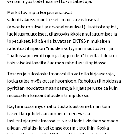
verran myös todellisia netto-virtatietoja.
Merkittävimpiä korjauseriä ovat
valuuttakurssimuutokset, muut arvostuserät
(arvonkorotukset ja arvonalennukset), luottotappiot,
luokitusmuutokset, tilastoyksikköjen sulautumiset ja
lopetukset. Näitä eriä kuvataan EKT95:n mukaisen
rahoitustilinpidon "muiden volyymin muutosten" ja
"hallussapitovoittojen ja tappioiden" tileillä. Tilejä ei
toistaiseksi laadita Suomen rahoitustilinpidossa
Taseen ja tuloslaskelman välillä voi olla kirjauseroja,
jotka tulee myös ottaa huomioon. Rahoitustilinpidossa
pyritään noudattamaan samoja kirjausperusteita kuin
muussakin kansantalouden tilinpidossa.
Käytännössä myös rahoitustaloustoimet niin kuin
taseetkin johdetaan umpeen menevässä
laskentajärjestelmässä ts. virtatiedot viedään samaan
aikaan velallis- ja velkojasektorin tietoihin. Koska