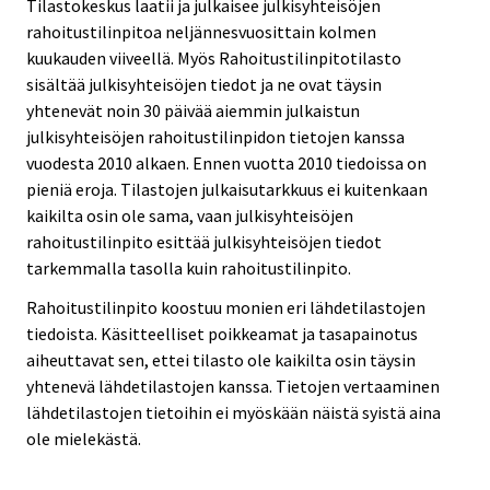
Tilastokeskus laatii ja julkaisee julkisyhteisöjen
rahoitustilinpitoa neljännesvuosittain kolmen
kuukauden viiveellä. Myös Rahoitustilinpitotilasto
sisältää julkisyhteisöjen tiedot ja ne ovat täysin
yhtenevät noin 30 päivää aiemmin julkaistun
julkisyhteisöjen rahoitustilinpidon tietojen kanssa
vuodesta 2010 alkaen. Ennen vuotta 2010 tiedoissa on
pieniä eroja. Tilastojen julkaisutarkkuus ei kuitenkaan
kaikilta osin ole sama, vaan julkisyhteisöjen
rahoitustilinpito esittää julkisyhteisöjen tiedot
tarkemmalla tasolla kuin rahoitustilinpito.
Rahoitustilinpito koostuu monien eri lähdetilastojen
tiedoista. Käsitteelliset poikkeamat ja tasapainotus
aiheuttavat sen, ettei tilasto ole kaikilta osin täysin
yhtenevä lähdetilastojen kanssa. Tietojen vertaaminen
lähdetilastojen tietoihin ei myöskään näistä syistä aina
ole mielekästä.