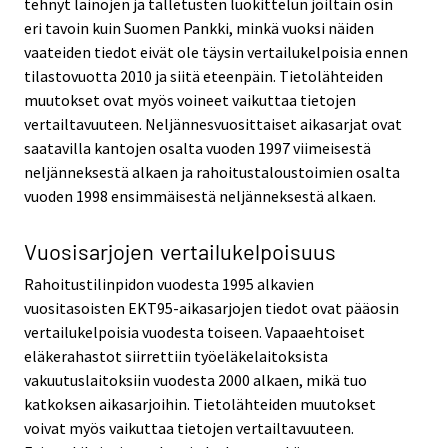
tehnyt lainojen ja talletusten luokittelun joiltain osin
eri tavoin kuin Suomen Pankki, minkä vuoksi näiden
vaateiden tiedot eivät ole täysin vertailukelpoisia ennen
tilastovuotta 2010 ja siitä eteenpäin. Tietolähteiden
muutokset ovat myös voineet vaikuttaa tietojen
vertailtavuuteen. Neljännesvuosittaiset aikasarjat ovat
saatavilla kantojen osalta vuoden 1997 viimeisestä
neljänneksestä alkaen ja rahoitustaloustoimien osalta
vuoden 1998 ensimmäisestä neljänneksestä alkaen.
Vuosisarjojen vertailukelpoisuus
Rahoitustilinpidon vuodesta 1995 alkavien
vuositasoisten EKT95-aikasarjojen tiedot ovat pääosin
vertailukelpoisia vuodesta toiseen. Vapaaehtoiset
eläkerahastot siirrettiin työeläkelaitoksista
vakuutuslaitoksiin vuodesta 2000 alkaen, mikä tuo
katkoksen aikasarjoihin. Tietolähteiden muutokset
voivat myös vaikuttaa tietojen vertailtavuuteen.