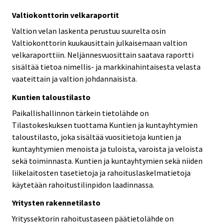
Valtiokonttorin velkaraportit
Valtion velan laskenta perustuu suurelta osin
Valtiokonttorin kuukausittain julkaisemaan valtion
velkaraporttiin. Neljännesvuosittain saatava raportti
sisältää tietoa nimellis- ja markkinahintaisesta velasta
vaateittain ja valtion johdannaisista.
Kuntien taloustilasto
Paikallishallinnon tärkein tietolähde on
Tilastokeskuksen tuottama Kuntien ja kuntayhtymien
taloustilasto, joka sisältää vuositietoja kuntien ja
kuntayhtymien menoista ja tuloista, varoista ja veloista
sekä toiminnasta. Kuntien ja kuntayhtymien sekä niiden
liikelaitosten tasetietoja ja rahoituslaskelmatietoja
käytetään rahoitustilinpidon laadinnassa.
Yritysten rakennetilasto
Yrityssektorin rahoitustaseen päätietolähde on