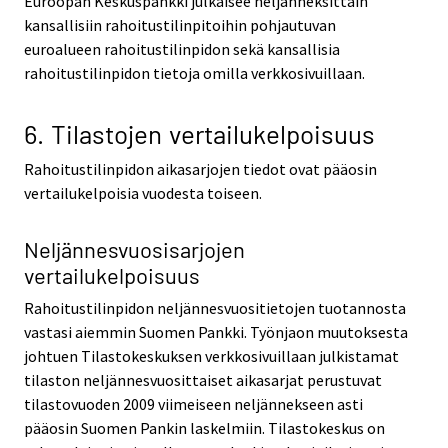
Euroopan Keskuspankki julkaisee neljänneksittäin
kansallisiin rahoitustilinpitoihin pohjautuvan
euroalueen rahoitustilinpidon sekä kansallisia
rahoitustilinpidon tietoja omilla verkkosivuillaan.
6. Tilastojen vertailukelpoisuus
Rahoitustilinpidon aikasarjojen tiedot ovat pääosin
vertailukelpoisia vuodesta toiseen.
Neljännesvuosisarjojen
vertailukelpoisuus
Rahoitustilinpidon neljännesvuositietojen tuotannosta
vastasi aiemmin Suomen Pankki. Työnjaon muutoksesta
johtuen Tilastokeskuksen verkkosivuillaan julkistamat
tilaston neljännesvuosittaiset aikasarjat perustuvat
tilastovuoden 2009 viimeiseen neljännekseen asti
pääosin Suomen Pankin laskelmiin. Tilastokeskus on