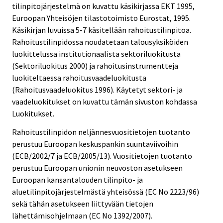
tilinpitojärjestelmä on kuvattu käsikirjassa EKT 1995,
Euroopan Yhteisöjen tilastotoimisto Eurostat, 1995.
Käsikirjan luvuissa 5-7 käsitellään rahoitustilinpitoa.
Rahoitustilinpidossa noudatetaan talousyksiköiden
luokittelussa institutionaalista sektoriluokitusta
(Sektoriluokitus 2000) ja rahoitusinstrumentteja
luokiteltaessa rahoitusvaadeluokitusta
(Rahoitusvaadeluokitus 1996). Käytetyt sektori- ja
vaadeluokitukset on kuvattu tämän sivuston kohdassa
Luokitukset.
Rahoitustilinpidon neljännesvuositietojen tuotanto
perustuu Euroopan keskuspankin suuntaviivoihin
(ECB/2002/7 ja ECB/2005/13). Vuositietojen tuotanto
perustuu Euroopan unionin neuvoston asetukseen
Euroopan kansantalouden tilinpito- ja
aluetilinpitojärjestelmästä yhteisössä (EC No 2223/96)
sekä tähän asetukseen liittyvään tietojen
lähettämisohjelmaan (EC No 1392/2007).