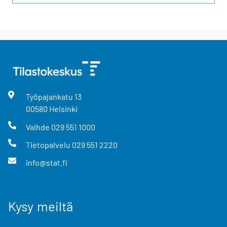
Työpajankatu
13
00580
Helsinki
Vaihde
029 551 1000
Tietopalvelu
029 551 2220
info@stat.fi
Kysy meiltä