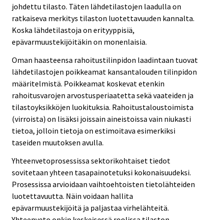
johdettu tilasto. Täten lähdetilastojen laadulla on
ratkaiseva merkitys tilaston luotettavuuden kannalta.
Koska lähdetilastoja on erityyppisiä,
epävarmuustekijöitäkin on monenlaisia.
Oman haasteensa rahoitustilinpidon laadintaan tuovat
lähdetilastojen poikkeamat kansantalouden tilinpidon
määritelmistä. Poikkeamat koskevat etenkin
rahoitusvarojen arvostusperiaatetta sekä vaateiden ja
tilastoyksikköjen luokituksia. Rahoitustaloustoimista
(virroista) on lisäksi joissain aineistoissa vain niukasti
tietoa, jolloin tietoja on estimoitava esimerkiksi
taseiden muutoksen avulla.
Yhteenvetoprosessissa sektorikohtaiset tiedot
sovitetaan yhteen tasapainotetuksi kokonaisuudeksi.
Prosessissa arvioidaan vaihtoehtoisten tietolähteiden
luotettavuutta. Näin voidaan hallita
epävarmuustekijöitä ja paljastaa virhelähteitä.
Yhteenveto onkin keskeisessä roolissa tilaston