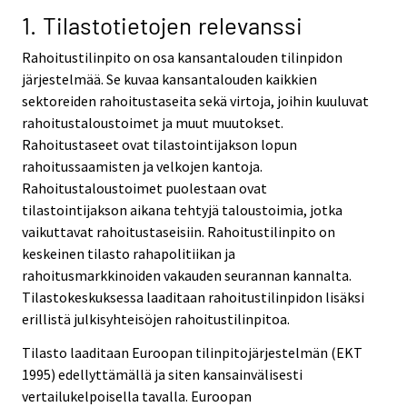
1. Tilastotietojen relevanssi
Rahoitustilinpito on osa kansantalouden tilinpidon
järjestelmää. Se kuvaa kansantalouden kaikkien
sektoreiden rahoitustaseita sekä virtoja, joihin kuuluvat
rahoitustaloustoimet ja muut muutokset.
Rahoitustaseet ovat tilastointijakson lopun
rahoitussaamisten ja velkojen kantoja.
Rahoitustaloustoimet puolestaan ovat
tilastointijakson aikana tehtyjä taloustoimia, jotka
vaikuttavat rahoitustaseisiin. Rahoitustilinpito on
keskeinen tilasto rahapolitiikan ja
rahoitusmarkkinoiden vakauden seurannan kannalta.
Tilastokeskuksessa laaditaan rahoitustilinpidon lisäksi
erillistä julkisyhteisöjen rahoitustilinpitoa.
Tilasto laaditaan Euroopan tilinpitojärjestelmän (EKT
1995) edellyttämällä ja siten kansainvälisesti
vertailukelpoisella tavalla. Euroopan