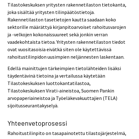
Tilastokeskuksen yritysten rakennetilaston tietokanta,
joka sisältää yritysten tilinpäätöstietoja.
Rakennetilaston tasetietojen kautta saadaan koko
sektorille määrättyä kirjanpitoarvoiset rahoitusvarojen
ja -velkojen kokonaissuureet sekä jonkin verran
vaadekohtaista tietoa. Yritysten rakennetilaston tiedot
ovat vuositasoisia eivätkä siten ole käytettävissä
rahoitustilinpidon uusimpien neljännesten laskentaan.
Edellä mainittujen tärkeimpien tietolähteiden lisäksi
täydentävinä tietoina ja vertailussa käytetään
Tilastokeskuksen luottokantatilastoa,
Tilastokeskuksen Virati-aineistoa, Suomen Pankin
arvopaperiaineistoa ja Työeläkevakuuttajien (TELA)
sijoitusseurantakyselyä.
Yhteenvetoprosessi
Rahoitustilinpito on tasapainotettu tilastojärjestelmä,