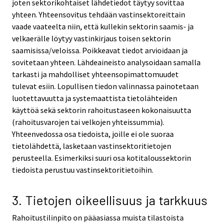
joten sektorikohtaiset lähdetiedot täytyy sovittaa
yhteen. Yhteensovitus tehdään vastinsektoreittain
vaade vaateelta niin, että kullekin sektorin saamis- ja
velkaerälle löytyy vastinkirjaus toisen sektorin
saamisissa/veloissa. Poikkeavat tiedot arvioidaan ja
sovitetaan yhteen. Lähdeaineisto analysoidaan samalla
tarkasti ja mahdolliset yhteensopimattomuudet
tulevat esiin. Lopullisen tiedon valinnassa painotetaan
luotettavuutta ja systemaattista tietolähteiden
käyttöä sekä sektorin rahoitustaseen kokonaisuutta
(rahoitusvarojen tai velkojen yhteissummia).
Yhteenvedossa osa tiedoista, joille ei ole suoraa
tietolähdettä, lasketaan vastinsektoritietojen
perusteella. Esimerkiksi suuri osa kotitaloussektorin
tiedoista perustuu vastinsektoritietoihin.
3. Tietojen oikeellisuus ja tarkkuus
Rahoitustilinpito on pääasiassa muista tilastoista