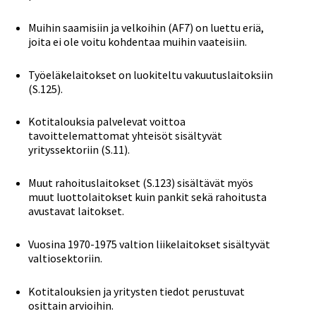
Muihin saamisiin ja velkoihin (AF7) on luettu eriä,
joita ei ole voitu kohdentaa muihin vaateisiin.
Työeläkelaitokset on luokiteltu vakuutuslaitoksiin
(S.125).
Kotitalouksia palvelevat voittoa
tavoittelemattomat yhteisöt sisältyvät
yrityssektoriin (S.11).
Muut rahoituslaitokset (S.123) sisältävät myös
muut luottolaitokset kuin pankit sekä rahoitusta
avustavat laitokset.
Vuosina 1970-1975 valtion liikelaitokset sisältyvät
valtiosektoriin.
Kotitalouksien ja yritysten tiedot perustuvat
osittain arvioihin.