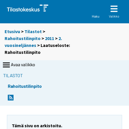
Valikko
Haku
Etusivu
>
Tilastot
>
Rahoitustilinpito
>
2011
>
2.
vuosineljännes
> Laatuseloste:
Rahoitustilinpito
Avaa valikko
TILASTOT
Rahoitustilinpito
Tämä sivu on arkistoitu.