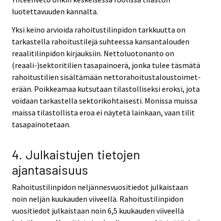
luotettavuuden kannalta.
Yksi keino arvioida rahoitustilinpidon tarkkuutta on
tarkastella rahoitustilejä suhteessa kansantalouden
reaalitilinpidon kirjauksiin. Nettoluotonanto on
(reaali-)sektoritilien tasapainoerä, jonka tulee täsmätä
rahoitustilien sisältämään nettorahoitustaloustoimet-
erään. Poikkeamaa kutsutaan tilastolliseksi eroksi, jota
voidaan tarkastella sektorikohtaisesti. Monissa muissa
maissa tilastollista eroa ei näytetä lainkaan, vaan tilit
tasapainotetaan.
4. Julkaistujen tietojen
ajantasaisuus
Rahoitustilinpidon neljännesvuositiedot julkaistaan
noin neljän kuukauden viiveellä. Rahoitustilinpidon
vuositiedot julkaistaan noin 6,5 kuukauden viiveellä