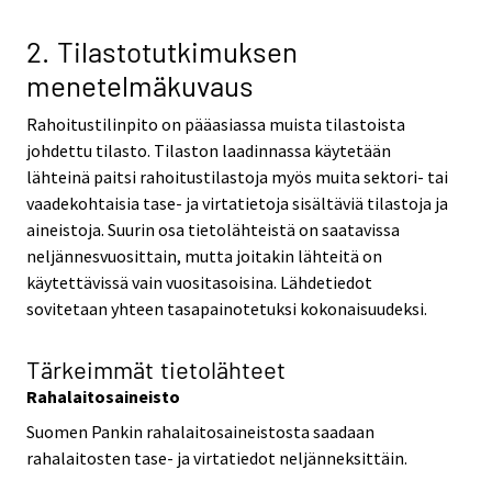
2. Tilastotutkimuksen
menetelmäkuvaus
Rahoitustilinpito on pääasiassa muista tilastoista
johdettu tilasto. Tilaston laadinnassa käytetään
lähteinä paitsi rahoitustilastoja myös muita sektori- tai
vaadekohtaisia tase- ja virtatietoja sisältäviä tilastoja ja
aineistoja. Suurin osa tietolähteistä on saatavissa
neljännesvuosittain, mutta joitakin lähteitä on
käytettävissä vain vuositasoisina. Lähdetiedot
sovitetaan yhteen tasapainotetuksi kokonaisuudeksi.
Tärkeimmät tietolähteet
Rahalaitosaineisto
Suomen Pankin rahalaitosaineistosta saadaan
rahalaitosten tase- ja virtatiedot neljänneksittäin.