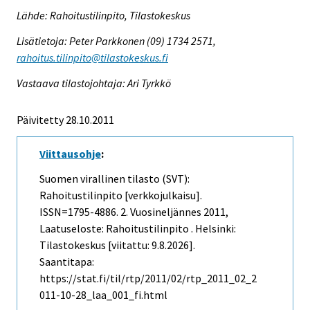
Lähde: Rahoitustilinpito, Tilastokeskus
Lisätietoja: Peter Parkkonen (09) 1734 2571,
rahoitus.tilinpito@tilastokeskus.fi
Vastaava tilastojohtaja: Ari Tyrkkö
Päivitetty 28.10.2011
Viittausohje
:
Suomen virallinen tilasto (SVT):
Rahoitustilinpito [verkkojulkaisu].
ISSN=1795-4886.
2. Vuosineljännes
2011,
Laatuseloste: Rahoitustilinpito . Helsinki:
Tilastokeskus [viitattu: 9.8.2026].
Saantitapa:
https://stat.fi/til/rtp/2011/02/rtp_2011_02_2
011-10-28_laa_001_fi.html