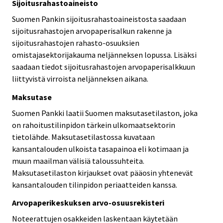
Sijoitusrahastoaineisto
Suomen Pankin sijoitusrahastoaineistosta saadaan
sijoitusrahastojen arvopaperisalkun rakenne ja
sijoitusrahastojen rahasto-osuuksien
omistajasektorijakauma neljänneksen lopussa. Lisäksi
saadaan tiedot sijoitusrahastojen arvopaperisalkkuun
liittyvistä virroista neljänneksen aikana.
Maksutase
Suomen Pankki laatii Suomen maksutasetilaston, joka
on rahoitustilinpidon tärkein ulkomaatsektorin
tietolähde. Maksutasetilastossa kuvataan
kansantalouden ulkoista tasapainoa eli kotimaan ja
muun maailman välisiä taloussuhteita.
Maksutasetilaston kirjaukset ovat pääosin yhtenevät
kansantalouden tilinpidon periaatteiden kanssa.
Arvopaperikeskuksen arvo-osuusrekisteri
Noteerattujen osakkeiden laskentaan käytetään