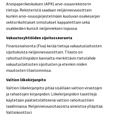
Arvopaperikeskuksen (APK) arvo-osuusrekisterin
tietoja. Rekisteristä saadaan neljännesvuosittain
kunkin arvo-osuusjärjestelmään kuuluvan osakesarjan
sektorikohtaiset omistukset kappaleittain sekä
osakkeiden kurssit neljänneksen lopussa.
Vakuutusyhtiöiden sijoitusseuranta
Finanssivalvonta (Fiva) kerää tietoja vakuutuslaitosten
sijoituksista neljännesvuosittain. Tilasto on
rahoitustilinpidon kannalta merkittävin tietolähde
vakuutuslaitosten sijoitusten ja etenkin niiden
muutosten tilastoinnissa.
Valtion liikekirjanpito
Valtion liikekirjanpito pitää sisällään valtion virastojen
ja rahastojen kirjanpidon. Liikekirjanpidon tasetilejä
käytetään päätietolähteenä valtion rahoitustilien
laadinnassa. Neljännesvuositasoista aineistoa ylläpitää
Valtiokonttori.