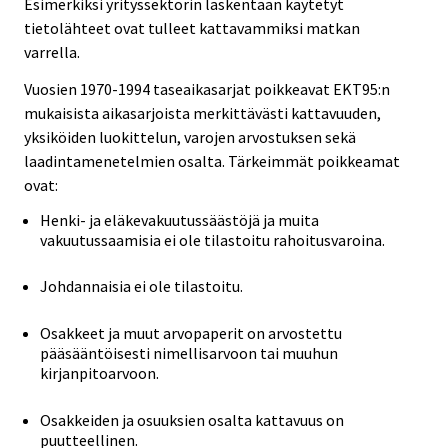
Esimerkiksi yrityssektorin laskentaan käytetyt
tietolähteet ovat tulleet kattavammiksi matkan
varrella.
Vuosien 1970-1994 taseaikasarjat poikkeavat EKT95:n
mukaisista aikasarjoista merkittävästi kattavuuden,
yksiköiden luokittelun, varojen arvostuksen sekä
laadintamenetelmien osalta. Tärkeimmät poikkeamat
ovat:
Henki- ja eläkevakuutussäästöjä ja muita
vakuutussaamisia ei ole tilastoitu rahoitusvaroina.
Johdannaisia ei ole tilastoitu.
Osakkeet ja muut arvopaperit on arvostettu
pääsääntöisesti nimellisarvoon tai muuhun
kirjanpitoarvoon.
Osakkeiden ja osuuksien osalta kattavuus on
puutteellinen.