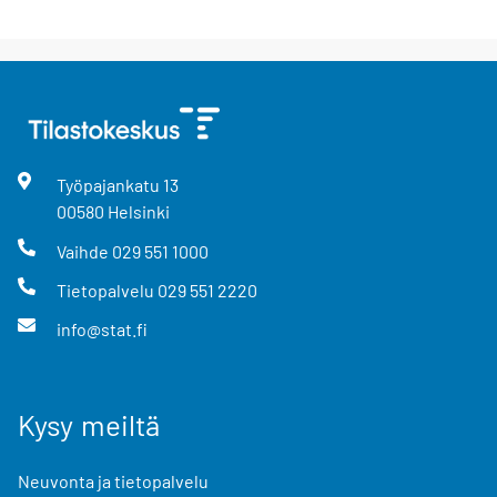
Työpajankatu
13
00580
Helsinki
Vaihde
029 551 1000
Tietopalvelu
029 551 2220
info@stat.fi
Kysy meiltä
Neuvonta ja tietopalvelu