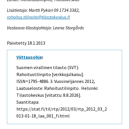
Lisätietoja: Martti Pykäri 09 1734 3382,
rahoitus.tilinpito@tilastokeskus.fi
Vastaava tilastojohtaja: Leena Storgårds
Päivitetty 18.1.2013
Viittausohje
:
Suomen virallinen tilasto (SVT):
Rahoitustilinpito [verkkojulkaisu].
ISSN=1795-4886.
3. Vuosineljännes
2012,
Laatuseloste: Rahoitustilinpito . Helsinki:
Tilastokeskus [viitattu: 8.8.2026].
Saantitapa:
https://stat.fi/til/rtp/2012/03/rtp_2012_03_2
013-01-18_laa_001_fi.html