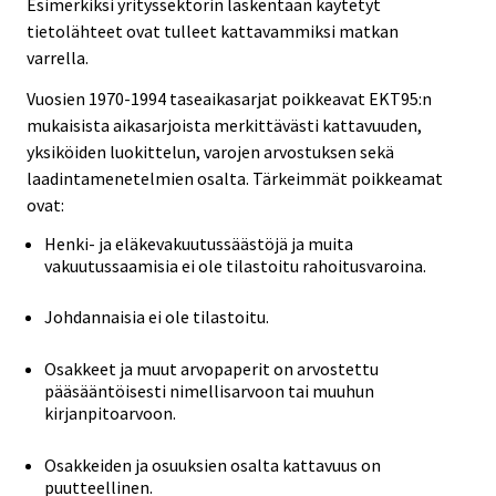
Esimerkiksi yrityssektorin laskentaan käytetyt
tietolähteet ovat tulleet kattavammiksi matkan
varrella.
Vuosien 1970-1994 taseaikasarjat poikkeavat EKT95:n
mukaisista aikasarjoista merkittävästi kattavuuden,
yksiköiden luokittelun, varojen arvostuksen sekä
laadintamenetelmien osalta. Tärkeimmät poikkeamat
ovat:
Henki- ja eläkevakuutussäästöjä ja muita
vakuutussaamisia ei ole tilastoitu rahoitusvaroina.
Johdannaisia ei ole tilastoitu.
Osakkeet ja muut arvopaperit on arvostettu
pääsääntöisesti nimellisarvoon tai muuhun
kirjanpitoarvoon.
Osakkeiden ja osuuksien osalta kattavuus on
puutteellinen.