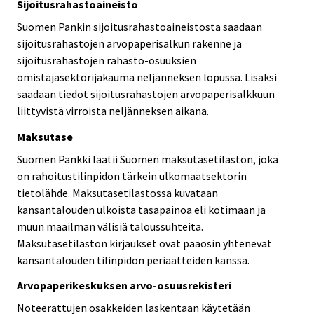
Sijoitusrahastoaineisto
Suomen Pankin sijoitusrahastoaineistosta saadaan
sijoitusrahastojen arvopaperisalkun rakenne ja
sijoitusrahastojen rahasto-osuuksien
omistajasektorijakauma neljänneksen lopussa. Lisäksi
saadaan tiedot sijoitusrahastojen arvopaperisalkkuun
liittyvistä virroista neljänneksen aikana.
Maksutase
Suomen Pankki laatii Suomen maksutasetilaston, joka
on rahoitustilinpidon tärkein ulkomaatsektorin
tietolähde. Maksutasetilastossa kuvataan
kansantalouden ulkoista tasapainoa eli kotimaan ja
muun maailman välisiä taloussuhteita.
Maksutasetilaston kirjaukset ovat pääosin yhtenevät
kansantalouden tilinpidon periaatteiden kanssa.
Arvopaperikeskuksen arvo-osuusrekisteri
Noteerattujen osakkeiden laskentaan käytetään