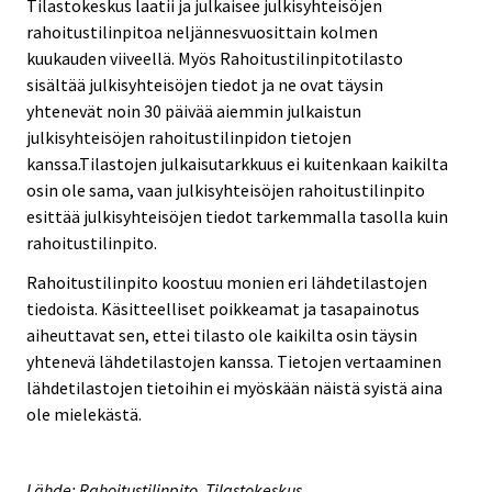
Tilastokeskus laatii ja julkaisee julkisyhteisöjen
rahoitustilinpitoa neljännesvuosittain kolmen
kuukauden viiveellä. Myös Rahoitustilinpitotilasto
sisältää julkisyhteisöjen tiedot ja ne ovat täysin
yhtenevät noin 30 päivää aiemmin julkaistun
julkisyhteisöjen rahoitustilinpidon tietojen
kanssa.Tilastojen julkaisutarkkuus ei kuitenkaan kaikilta
osin ole sama, vaan julkisyhteisöjen rahoitustilinpito
esittää julkisyhteisöjen tiedot tarkemmalla tasolla kuin
rahoitustilinpito.
Rahoitustilinpito koostuu monien eri lähdetilastojen
tiedoista. Käsitteelliset poikkeamat ja tasapainotus
aiheuttavat sen, ettei tilasto ole kaikilta osin täysin
yhtenevä lähdetilastojen kanssa. Tietojen vertaaminen
lähdetilastojen tietoihin ei myöskään näistä syistä aina
ole mielekästä.
Lähde: Rahoitustilinpito, Tilastokeskus