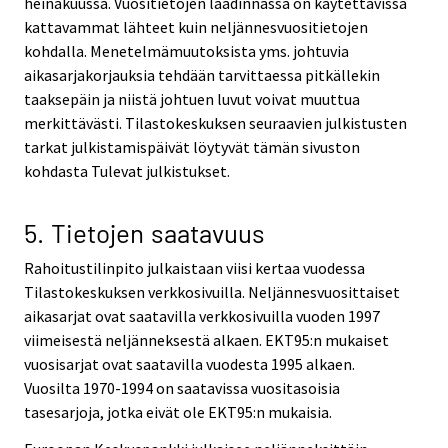
heinäkuussa. Vuositietojen laadinnassa on käytettävissä
kattavammat lähteet kuin neljännesvuositietojen
kohdalla. Menetelmämuutoksista yms. johtuvia
aikasarjakorjauksia tehdään tarvittaessa pitkällekin
taaksepäin ja niistä johtuen luvut voivat muuttua
merkittävästi. Tilastokeskuksen seuraavien julkistusten
tarkat julkistamispäivät löytyvät tämän sivuston
kohdasta Tulevat julkistukset.
5. Tietojen saatavuus
Rahoitustilinpito julkaistaan viisi kertaa vuodessa
Tilastokeskuksen verkkosivuilla. Neljännesvuosittaiset
aikasarjat ovat saatavilla verkkosivuilla vuoden 1997
viimeisestä neljänneksestä alkaen. EKT95:n mukaiset
vuosisarjat ovat saatavilla vuodesta 1995 alkaen.
Vuosilta 1970-1994 on saatavissa vuositasoisia
tasesarjoja, jotka eivät ole EKT95:n mukaisia.