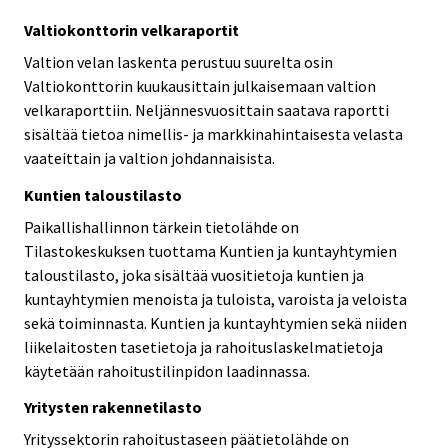
Valtiokonttorin velkaraportit
Valtion velan laskenta perustuu suurelta osin
Valtiokonttorin kuukausittain julkaisemaan valtion
velkaraporttiin. Neljännesvuosittain saatava raportti
sisältää tietoa nimellis- ja markkinahintaisesta velasta
vaateittain ja valtion johdannaisista.
Kuntien taloustilasto
Paikallishallinnon tärkein tietolähde on
Tilastokeskuksen tuottama Kuntien ja kuntayhtymien
taloustilasto, joka sisältää vuositietoja kuntien ja
kuntayhtymien menoista ja tuloista, varoista ja veloista
sekä toiminnasta. Kuntien ja kuntayhtymien sekä niiden
liikelaitosten tasetietoja ja rahoituslaskelmatietoja
käytetään rahoitustilinpidon laadinnassa.
Yritysten rakennetilasto
Yrityssektorin rahoitustaseen päätietolähde on