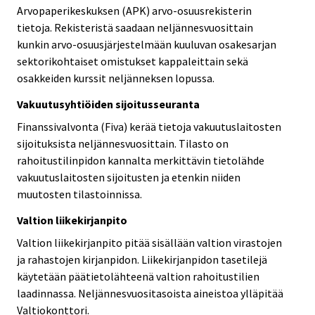
Arvopaperikeskuksen (APK) arvo-osuusrekisterin
tietoja. Rekisteristä saadaan neljännesvuosittain
kunkin arvo-osuusjärjestelmään kuuluvan osakesarjan
sektorikohtaiset omistukset kappaleittain sekä
osakkeiden kurssit neljänneksen lopussa.
Vakuutusyhtiöiden sijoitusseuranta
Finanssivalvonta (Fiva) kerää tietoja vakuutuslaitosten
sijoituksista neljännesvuosittain. Tilasto on
rahoitustilinpidon kannalta merkittävin tietolähde
vakuutuslaitosten sijoitusten ja etenkin niiden
muutosten tilastoinnissa.
Valtion liikekirjanpito
Valtion liikekirjanpito pitää sisällään valtion virastojen
ja rahastojen kirjanpidon. Liikekirjanpidon tasetilejä
käytetään päätietolähteenä valtion rahoitustilien
laadinnassa. Neljännesvuositasoista aineistoa ylläpitää
Valtiokonttori.