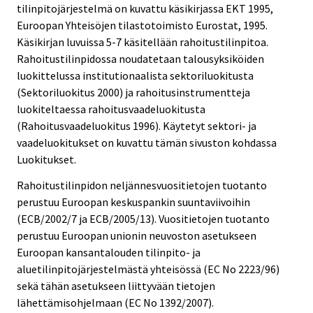
tilinpitojärjestelmä on kuvattu käsikirjassa EKT 1995,
Euroopan Yhteisöjen tilastotoimisto Eurostat, 1995.
Käsikirjan luvuissa 5-7 käsitellään rahoitustilinpitoa.
Rahoitustilinpidossa noudatetaan talousyksiköiden
luokittelussa institutionaalista sektoriluokitusta
(Sektoriluokitus 2000) ja rahoitusinstrumentteja
luokiteltaessa rahoitusvaadeluokitusta
(Rahoitusvaadeluokitus 1996). Käytetyt sektori- ja
vaadeluokitukset on kuvattu tämän sivuston kohdassa
Luokitukset.
Rahoitustilinpidon neljännesvuositietojen tuotanto
perustuu Euroopan keskuspankin suuntaviivoihin
(ECB/2002/7 ja ECB/2005/13). Vuositietojen tuotanto
perustuu Euroopan unionin neuvoston asetukseen
Euroopan kansantalouden tilinpito- ja
aluetilinpitojärjestelmästä yhteisössä (EC No 2223/96)
sekä tähän asetukseen liittyvään tietojen
lähettämisohjelmaan (EC No 1392/2007).