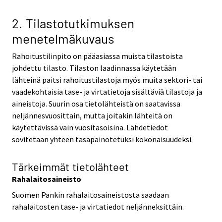
2. Tilastotutkimuksen
menetelmäkuvaus
Rahoitustilinpito on pääasiassa muista tilastoista
johdettu tilasto. Tilaston laadinnassa käytetään
lähteinä paitsi rahoitustilastoja myös muita sektori- tai
vaadekohtaisia tase- ja virtatietoja sisältäviä tilastoja ja
aineistoja. Suurin osa tietolähteistä on saatavissa
neljännesvuosittain, mutta joitakin lähteitä on
käytettävissä vain vuositasoisina. Lähdetiedot
sovitetaan yhteen tasapainotetuksi kokonaisuudeksi.
Tärkeimmät tietolähteet
Rahalaitosaineisto
Suomen Pankin rahalaitosaineistosta saadaan
rahalaitosten tase- ja virtatiedot neljänneksittäin.