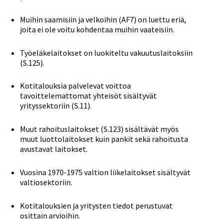
Muihin saamisiin ja velkoihin (AF7) on luettu eriä,
joita ei ole voitu kohdentaa muihin vaateisiin.
Työeläkelaitokset on luokiteltu vakuutuslaitoksiin
(S.125).
Kotitalouksia palvelevat voittoa
tavoittelemattomat yhteisöt sisältyvät
yrityssektoriin (S.11).
Muut rahoituslaitokset (S.123) sisältävät myös
muut luottolaitokset kuin pankit sekä rahoitusta
avustavat laitokset.
Vuosina 1970-1975 valtion liikelaitokset sisältyvät
valtiosektoriin.
Kotitalouksien ja yritysten tiedot perustuvat
osittain arvioihin.