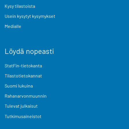
Kysy tilastoista
Usein kysytyt kysymykset
Medialle
Löydä nopeasti
StatFin-tietokanta
Tilastotietokannat
Suomi lukuina
Rahanarvonmuunnin
Tulevat julkaisut
Tutkimusaineistot