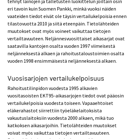
tehnyt lainojen ja talletusten luokittelun joiltain osin
eri tavoin kuin Suomen Pankki, minkä vuoksi näiden
vaateiden tiedot eivät ole täysin vertailukelpoisia ennen
tilastovuotta 2010 ja siitä eteenpäin. Tietolähteiden
muutokset ovat myös voineet vaikuttaa tietojen
vertailtavuuteen. Neljännesvuosittaiset aikasarjat ovat
saatavilla kantojen osalta vuoden 1997 viimeisestä
neljänneksestä alkaen ja rahoitustaloustoimien osalta
vuoden 1998 ensimmäisestä neljänneksestä alkaen.
Vuosisarjojen vertailukelpoisuus
Rahoitustilinpidon vuodesta 1995 alkavien
vuositasoisten EKT95-aikasarjojen tiedot ovat pääosin
vertailukelpoisia vuodesta toiseen. Vapaaehtoiset
eläkerahastot siirrettiin työeläkelaitoksista
vakuutuslaitoksiin vuodesta 2000 alkaen, mikä tuo
katkoksen aikasarjoihin. Tietolähteiden muutokset
voivat myös vaikuttaa tietojen vertailtavuuteen.