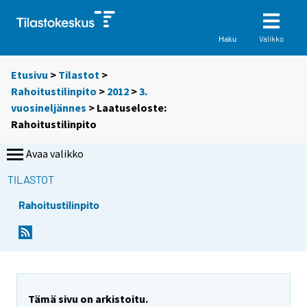
Valikko
Haku
Etusivu
>
Tilastot
>
Rahoitustilinpito
>
2012
>
3.
vuosineljännes
> Laatuseloste:
Rahoitustilinpito
Avaa valikko
TILASTOT
Rahoitustilinpito
Tämä sivu on arkistoitu.