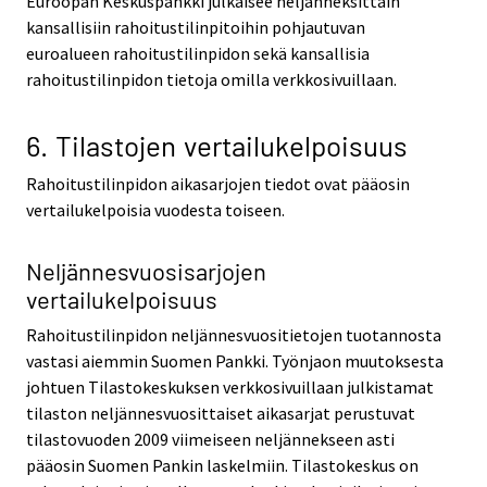
Euroopan Keskuspankki julkaisee neljänneksittäin
kansallisiin rahoitustilinpitoihin pohjautuvan
euroalueen rahoitustilinpidon sekä kansallisia
rahoitustilinpidon tietoja omilla verkkosivuillaan.
6. Tilastojen vertailukelpoisuus
Rahoitustilinpidon aikasarjojen tiedot ovat pääosin
vertailukelpoisia vuodesta toiseen.
Neljännesvuosisarjojen
vertailukelpoisuus
Rahoitustilinpidon neljännesvuositietojen tuotannosta
vastasi aiemmin Suomen Pankki. Työnjaon muutoksesta
johtuen Tilastokeskuksen verkkosivuillaan julkistamat
tilaston neljännesvuosittaiset aikasarjat perustuvat
tilastovuoden 2009 viimeiseen neljännekseen asti
pääosin Suomen Pankin laskelmiin. Tilastokeskus on