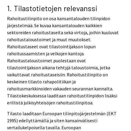
1. Tilastotietojen relevanssi
Rahoitustilinpito on osa kansantalouden tilinpidon
järjestelmää. Se kuvaa kansantalouden kaikkien
sektoreiden rahoitustaseita sekä virtoja, joihin kuuluvat
rahoitustaloustoimet ja muut muutokset.
Rahoitustaseet ovat tilastointijakson lopun
rahoitussaamisten ja velkojen kantoja.
Rahoitustaloustoimet puolestaan ovat
tilastointijakson aikana tehtyjä taloustoimia, jotka
vaikuttavat rahoitustaseisiin. Rahoitustilinpito on
keskeinen tilasto rahapolitiikan ja
rahoitusmarkkinoiden vakauden seurannan kannalta.
Tilastokeskuksessa laaditaan rahoitustilinpidon lisäksi
erillistä julkisyhteisöjen rahoitustilinpitoa.
Tilasto laaditaan Euroopan tilinpitojärjestelmän (EKT
1995) edellyttämällä ja siten kansainvälisesti
vertailukelpoisella tavalla. Euroopan