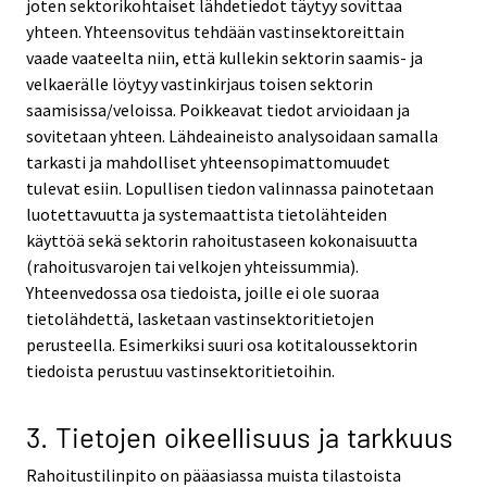
joten sektorikohtaiset lähdetiedot täytyy sovittaa
yhteen. Yhteensovitus tehdään vastinsektoreittain
vaade vaateelta niin, että kullekin sektorin saamis- ja
velkaerälle löytyy vastinkirjaus toisen sektorin
saamisissa/veloissa. Poikkeavat tiedot arvioidaan ja
sovitetaan yhteen. Lähdeaineisto analysoidaan samalla
tarkasti ja mahdolliset yhteensopimattomuudet
tulevat esiin. Lopullisen tiedon valinnassa painotetaan
luotettavuutta ja systemaattista tietolähteiden
käyttöä sekä sektorin rahoitustaseen kokonaisuutta
(rahoitusvarojen tai velkojen yhteissummia).
Yhteenvedossa osa tiedoista, joille ei ole suoraa
tietolähdettä, lasketaan vastinsektoritietojen
perusteella. Esimerkiksi suuri osa kotitaloussektorin
tiedoista perustuu vastinsektoritietoihin.
3. Tietojen oikeellisuus ja tarkkuus
Rahoitustilinpito on pääasiassa muista tilastoista