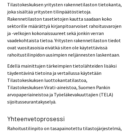
Tilastokeskuksen yritysten rakennetilaston tietokanta,
joka sisältää yritysten tilinpäätöstietoja.
Rakennetilaston tasetietojen kautta saadaan koko
sektorille määrättyä kirjanpitoarvoiset rahoitusvarojen
ja -velkojen kokonaissuureet sekä jonkin verran
vaadekohtaista tietoa. Yritysten rakennetilaston tiedot
ovat vuositasoisia eivätkä siten ole käytettävissä
rahoitustilinpidon uusimpien neljännesten laskentaan.
Edellä mainittujen tärkeimpien tietolähteiden lisäksi
täydentävinä tietoina ja vertailussa käytetään
Tilastokeskuksen luottokantatilastoa,
Tilastokeskuksen Virati-aineistoa, Suomen Pankin
arvopaperiaineistoa ja Työeläkevakuuttajien (TELA)
sijoitusseurantakyselyä.
Yhteenvetoprosessi
Rahoitustilinpito on tasapainotettu tilastojärjestelmä,