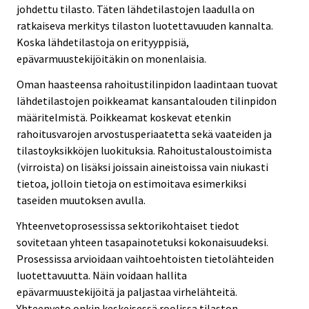
johdettu tilasto. Täten lähdetilastojen laadulla on
ratkaiseva merkitys tilaston luotettavuuden kannalta.
Koska lähdetilastoja on erityyppisiä,
epävarmuustekijöitäkin on monenlaisia.
Oman haasteensa rahoitustilinpidon laadintaan tuovat
lähdetilastojen poikkeamat kansantalouden tilinpidon
määritelmistä. Poikkeamat koskevat etenkin
rahoitusvarojen arvostusperiaatetta sekä vaateiden ja
tilastoyksikköjen luokituksia. Rahoitustaloustoimista
(virroista) on lisäksi joissain aineistoissa vain niukasti
tietoa, jolloin tietoja on estimoitava esimerkiksi
taseiden muutoksen avulla.
Yhteenvetoprosessissa sektorikohtaiset tiedot
sovitetaan yhteen tasapainotetuksi kokonaisuudeksi.
Prosessissa arvioidaan vaihtoehtoisten tietolähteiden
luotettavuutta. Näin voidaan hallita
epävarmuustekijöitä ja paljastaa virhelähteitä.
Yhteenveto onkin keskeisessä roolissa tilaston