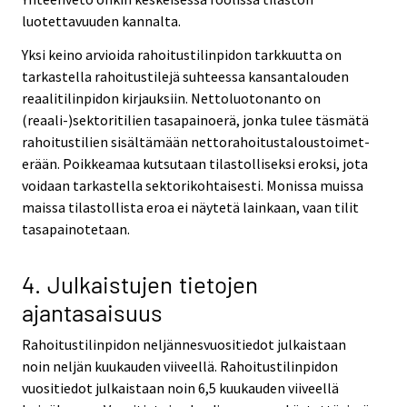
luotettavuuden kannalta.
Yksi keino arvioida rahoitustilinpidon tarkkuutta on
tarkastella rahoitustilejä suhteessa kansantalouden
reaalitilinpidon kirjauksiin. Nettoluotonanto on
(reaali-)sektoritilien tasapainoerä, jonka tulee täsmätä
rahoitustilien sisältämään nettorahoitustaloustoimet-
erään. Poikkeamaa kutsutaan tilastolliseksi eroksi, jota
voidaan tarkastella sektorikohtaisesti. Monissa muissa
maissa tilastollista eroa ei näytetä lainkaan, vaan tilit
tasapainotetaan.
4. Julkaistujen tietojen
ajantasaisuus
Rahoitustilinpidon neljännesvuositiedot julkaistaan
noin neljän kuukauden viiveellä. Rahoitustilinpidon
vuositiedot julkaistaan noin 6,5 kuukauden viiveellä