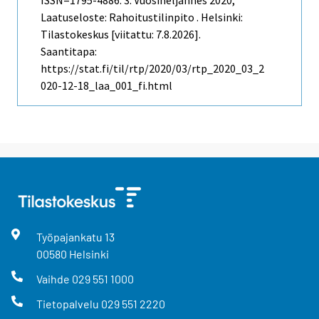
Laatuseloste: Rahoitustilinpito . Helsinki:
Tilastokeskus [viitattu: 7.8.2026].
Saantitapa:
https://stat.fi/til/rtp/2020/03/rtp_2020_03_2
020-12-18_laa_001_fi.html
Työpajankatu
13
00580
Helsinki
Vaihde
029 551 1000
Tietopalvelu
029 551 2220