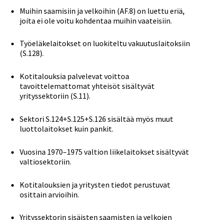
Muihin saamisiin ja velkoihin (AF.8) on luettu eriä,
joita ei ole voitu kohdentaa muihin vaateisiin.
Työeläkelaitokset on luokiteltu vakuutuslaitoksiin
(S.128).
Kotitalouksia palvelevat voittoa
tavoittelemattomat yhteisöt sisältyvät
yrityssektoriin (S.11).
Sektori S.124+S.125+S.126 sisältää myös muut
luottolaitokset kuin pankit.
Vuosina 1970–1975 valtion liikelaitokset sisältyvät
valtiosektoriin.
Kotitalouksien ja yritysten tiedot perustuvat
osittain arvioihin.
Yrityssektorin sisäisten saamisten ja velkojen