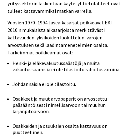
yrityssektorin laskentaan käytetyt tietolähteet ovat
tulleet kattavammiksi matkan varrella.
Vuosien 1970–1994 taseaikasarjat poikkeavat EKT
2010:n mukaisista aikasarjoista merkittävästi
kattavuuden, yksiköiden luokittelun, varojen
arvostuksen sekä laadintamenetelmien osalta.
Tärkeimmät poikkeamat ovat:
Henki- ja eläkevakuutussäästöjä ja muita
vakuutussaamisia ei ole tilastoitu rahoitusvaroina.
Johdannaisia ei ole tilastoitu.
Osakkeet ja muut arvopaperit on arvostettu
pääsääntöisesti nimellisarvoon tai muuhun
kirjanpitoarvoon.
Osakkeiden ja osuuksien osalta kattavuus on
puutteellinen.