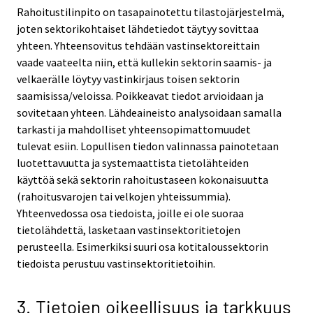
Rahoitustilinpito on tasapainotettu tilastojärjestelmä,
joten sektorikohtaiset lähdetiedot täytyy sovittaa
yhteen. Yhteensovitus tehdään vastinsektoreittain
vaade vaateelta niin, että kullekin sektorin saamis- ja
velkaerälle löytyy vastinkirjaus toisen sektorin
saamisissa/veloissa. Poikkeavat tiedot arvioidaan ja
sovitetaan yhteen. Lähdeaineisto analysoidaan samalla
tarkasti ja mahdolliset yhteensopimattomuudet
tulevat esiin. Lopullisen tiedon valinnassa painotetaan
luotettavuutta ja systemaattista tietolähteiden
käyttöä sekä sektorin rahoitustaseen kokonaisuutta
(rahoitusvarojen tai velkojen yhteissummia).
Yhteenvedossa osa tiedoista, joille ei ole suoraa
tietolähdettä, lasketaan vastinsektoritietojen
perusteella. Esimerkiksi suuri osa kotitaloussektorin
tiedoista perustuu vastinsektoritietoihin.
3. Tietojen oikeellisuus ja tarkkuus