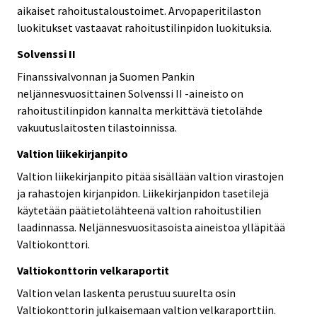
aikaiset rahoitustaloustoimet. Arvopaperitilaston
luokitukset vastaavat rahoitustilinpidon luokituksia.
Solvenssi II
Finanssivalvonnan ja Suomen Pankin
neljännesvuosittainen Solvenssi II -aineisto on
rahoitustilinpidon kannalta merkittävä tietolähde
vakuutuslaitosten tilastoinnissa.
Valtion liikekirjanpito
Valtion liikekirjanpito pitää sisällään valtion virastojen
ja rahastojen kirjanpidon. Liikekirjanpidon tasetilejä
käytetään päätietolähteenä valtion rahoitustilien
laadinnassa. Neljännesvuositasoista aineistoa ylläpitää
Valtiokonttori.
Valtiokonttorin velkaraportit
Valtion velan laskenta perustuu suurelta osin
Valtiokonttorin julkaisemaan valtion velkaraporttiin.