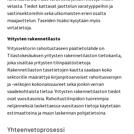
velasta. Tiedot kattavat jaottelun varatyyppeihin ja
vastinsektoreihin sekä ulkomaisten erien osalta
maajaottelun. Taseiden lisäksi kysytään myös
virtatietoja.
Yritysten rakennetilasto
Yrityssektorin rahoitustaseen päätietolähde on
Tilastokeskuksen yritysten rakennetilaston tietokanta,
joka sisältää yritysten tilinpäätöstietoja.
Rakennetilaston tasetietojen kautta saadaan koko
sektorille määrättyä kirjanpitoarvoiset rahoitusvarojen
ja -velkojen kokonaissuureet sekä jonkin verran
vaadekohtaista tietoa. Yritysten rakennetilaston tiedot
ovat vuositasoisia. Rahoitustilinpidon tuoreimpia
neljänneksiä laskettaessa vuositason tietoja käytetään
estimaatteina ja muun laskennan pohjatietoina.
Yhteenvetoprosessi