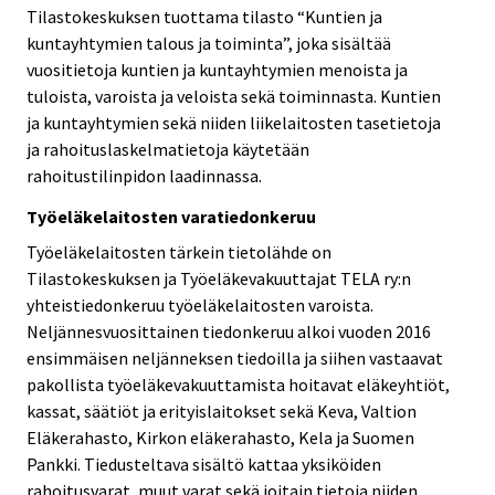
Tilastokeskuksen tuottama tilasto “Kuntien ja
kuntayhtymien talous ja toiminta”, joka sisältää
vuositietoja kuntien ja kuntayhtymien menoista ja
tuloista, varoista ja veloista sekä toiminnasta. Kuntien
ja kuntayhtymien sekä niiden liikelaitosten tasetietoja
ja rahoituslaskelmatietoja käytetään
rahoitustilinpidon laadinnassa.
Työeläkelaitosten varatiedonkeruu
Työeläkelaitosten tärkein tietolähde on
Tilastokeskuksen ja Työeläkevakuuttajat TELA ry:n
yhteistiedonkeruu työeläkelaitosten varoista.
Neljännesvuosittainen tiedonkeruu alkoi vuoden 2016
ensimmäisen neljänneksen tiedoilla ja siihen vastaavat
pakollista työeläkevakuuttamista hoitavat eläkeyhtiöt,
kassat, säätiöt ja erityislaitokset sekä Keva, Valtion
Eläkerahasto, Kirkon eläkerahasto, Kela ja Suomen
Pankki. Tiedusteltava sisältö kattaa yksiköiden
rahoitusvarat, muut varat sekä joitain tietoja niiden