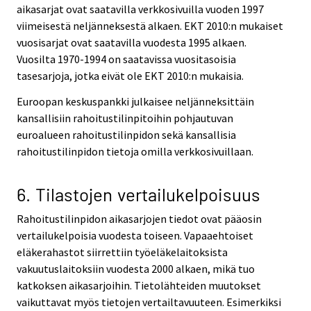
aikasarjat ovat saatavilla verkkosivuilla vuoden 1997
viimeisestä neljänneksestä alkaen. EKT 2010:n mukaiset
vuosisarjat ovat saatavilla vuodesta 1995 alkaen.
Vuosilta 1970-1994 on saatavissa vuositasoisia
tasesarjoja, jotka eivät ole EKT 2010:n mukaisia.
Euroopan keskuspankki julkaisee neljänneksittäin
kansallisiin rahoitustilinpitoihin pohjautuvan
euroalueen rahoitustilinpidon sekä kansallisia
rahoitustilinpidon tietoja omilla verkkosivuillaan.
6. Tilastojen vertailukelpoisuus
Rahoitustilinpidon aikasarjojen tiedot ovat pääosin
vertailukelpoisia vuodesta toiseen. Vapaaehtoiset
eläkerahastot siirrettiin työeläkelaitoksista
vakuutuslaitoksiin vuodesta 2000 alkaen, mikä tuo
katkoksen aikasarjoihin. Tietolähteiden muutokset
vaikuttavat myös tietojen vertailtavuuteen. Esimerkiksi