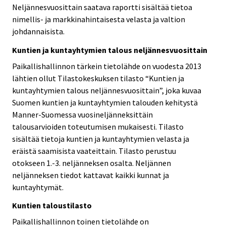
Neljännesvuosittain saatava raportti sisältää tietoa
nimellis- ja markkinahintaisesta velasta ja valtion
johdannaisista.
Kuntien ja kuntayhtymien talous neljännesvuosittain
Paikallishallinnon tärkein tietolähde on vuodesta 2013
lähtien ollut Tilastokeskuksen tilasto “Kuntien ja
kuntayhtymien talous neljännesvuosittain”, joka kuvaa
Suomen kuntien ja kuntayhtymien talouden kehitystä
Manner-Suomessa vuosineljänneksittäin
talousarvioiden toteutumisen mukaisesti. Tilasto
sisältää tietoja kuntien ja kuntayhtymien velasta ja
eräistä saamisista vaateittain. Tilasto perustuu
otokseen 1.-3. neljänneksen osalta. Neljännen
neljänneksen tiedot kattavat kaikki kunnat ja
kuntayhtymät.
Kuntien taloustilasto
Paikallishallinnon toinen tietolähde on