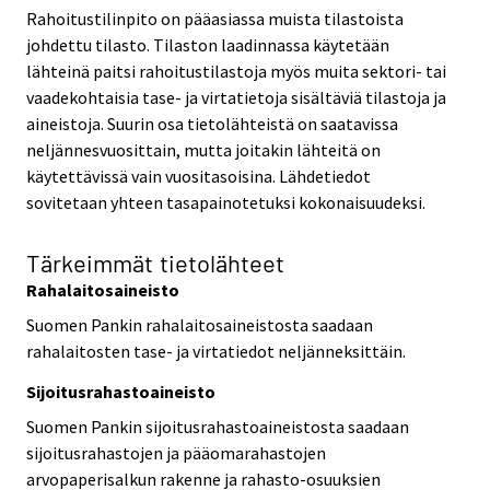
Rahoitustilinpito on pääasiassa muista tilastoista
johdettu tilasto. Tilaston laadinnassa käytetään
lähteinä paitsi rahoitustilastoja myös muita sektori- tai
vaadekohtaisia tase- ja virtatietoja sisältäviä tilastoja ja
aineistoja. Suurin osa tietolähteistä on saatavissa
neljännesvuosittain, mutta joitakin lähteitä on
käytettävissä vain vuositasoisina. Lähdetiedot
sovitetaan yhteen tasapainotetuksi kokonaisuudeksi.
Tärkeimmät tietolähteet
Rahalaitosaineisto
Suomen Pankin rahalaitosaineistosta saadaan
rahalaitosten tase- ja virtatiedot neljänneksittäin.
Sijoitusrahastoaineisto
Suomen Pankin sijoitusrahastoaineistosta saadaan
sijoitusrahastojen ja pääomarahastojen
arvopaperisalkun rakenne ja rahasto-osuuksien