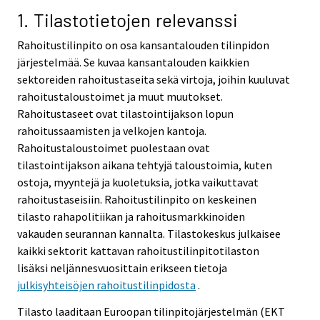
1. Tilastotietojen relevanssi
Rahoitustilinpito on osa kansantalouden tilinpidon
järjestelmää. Se kuvaa kansantalouden kaikkien
sektoreiden rahoitustaseita sekä virtoja, joihin kuuluvat
rahoitustaloustoimet ja muut muutokset.
Rahoitustaseet ovat tilastointijakson lopun
rahoitussaamisten ja velkojen kantoja.
Rahoitustaloustoimet puolestaan ovat
tilastointijakson aikana tehtyjä taloustoimia, kuten
ostoja, myyntejä ja kuoletuksia, jotka vaikuttavat
rahoitustaseisiin. Rahoitustilinpito on keskeinen
tilasto rahapolitiikan ja rahoitusmarkkinoiden
vakauden seurannan kannalta. Tilastokeskus julkaisee
kaikki sektorit kattavan rahoitustilinpitotilaston
lisäksi neljännesvuosittain erikseen tietoja
julkisyhteisöjen rahoitustilinpidosta
.
Tilasto laaditaan Euroopan tilinpitojärjestelmän (EKT