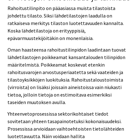
Rahoitustilinpito on pääasiassa muista tilastoista
johdettu tilasto. Siksi lähdetilastojen laadulla on
ratkaiseva merkitys tilaston luotettavuuden kannalta.
Koska lähdetilastoja on erityyppisiä,
epävarmuustekijöitäkin on monenlaisia.
Oman haasteensa rahoitustilinpidon laadintaan tuovat
lähdetilastojen poikkeamat kansantalouden tilinpidon
määritelmistä. Poikkeamat koskevat etenkin
rahoitusvarojen arvostusperiaatetta sekä vaateiden ja
tilastoyksikköjen luokituksia. Rahoitustaloustoimista
(virroista) on lisäksi joissain aineistoissa vain niukasti
tietoa, jolloin tietoja on estimoitava esimerkiksi
taseiden muutoksen avulla.
Yhteenvetoprosessissa sektorikohtaiset tiedot
sovitetaan yhteen tasapainotetuksi kokonaisuudeksi.
Prosessissa arvioidaan vaihtoehtoisten tietolähteiden
luotettavuutta. Näin voidaan hallita