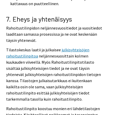
kattavuus on puutteellinen.
7. Eheys ja yhtenäisyys
Rahoitustilinpidon neljännesvuositiedot ja vuositiedot
laaditaan samassa prosessissa ja ne ovat keskenään
täysin yhtenevät.
Tilastokeskus laatii ja julkaisee
julkisyhteisöjen
rahoitustilinpitoa
neljännesvuosittain kolmen
kuukauden viiveellä. Myös Rahoitustilinpitotilasto
sisältää julkisyhteisöjen tiedot ja ne ovat täysin
yhtenevät julkisyhteisöjen rahoitustilinpidon tietojen
kanssa. Tilastojen julkaisutarkkuus ei kuitenkaan
kaikilta osin ole sama, vaan julkisyhteisöjen
rahoitustilinpito esittää julkisyhteisöjen tiedot
tarkemmalla tasolla kuin rahoitustilinpito.
Rahoitustilinpito koostuu monien eri lähdetilastojen
tiedoista. Käsitteelliset poikkeamat ja tasapainotus