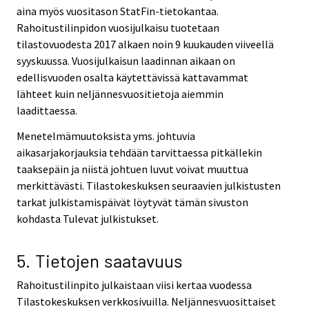
aina myös vuositason StatFin-tietokantaa.
Rahoitustilinpidon vuosijulkaisu tuotetaan
tilastovuodesta 2017 alkaen noin 9 kuukauden viiveellä
syyskuussa. Vuosijulkaisun laadinnan aikaan on
edellisvuoden osalta käytettävissä kattavammat
lähteet kuin neljännesvuositietoja aiemmin
laadittaessa.
Menetelmämuutoksista yms. johtuvia
aikasarjakorjauksia tehdään tarvittaessa pitkällekin
taaksepäin ja niistä johtuen luvut voivat muuttua
merkittävästi. Tilastokeskuksen seuraavien julkistusten
tarkat julkistamispäivät löytyvät tämän sivuston
kohdasta Tulevat julkistukset.
5. Tietojen saatavuus
Rahoitustilinpito julkaistaan viisi kertaa vuodessa
Tilastokeskuksen verkkosivuilla. Neljännesvuosittaiset