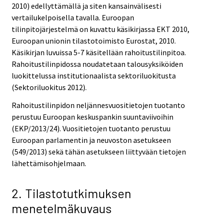
2010) edellyttämällä ja siten kansainvälisesti
vertailukelpoisella tavalla. Euroopan
tilinpitojärjestelmä on kuvattu käsikirjassa EKT 2010,
Euroopan unionin tilastotoimisto Eurostat, 2010.
Käsikirjan luvuissa 5-7 käsitellään rahoitustilinpitoa.
Rahoitustilinpidossa noudatetaan talousyksiköiden
luokittelussa institutionaalista sektoriluokitusta
(Sektoriluokitus 2012).
Rahoitustilinpidon neljännesvuositietojen tuotanto
perustuu Euroopan keskuspankin suuntaviivoihin
(EKP/2013/24). Vuositietojen tuotanto perustuu
Euroopan parlamentin ja neuvoston asetukseen
(549/2013) sekä tähän asetukseen liittyvään tietojen
lähettämisohjelmaan.
2. Tilastotutkimuksen
menetelmäkuvaus