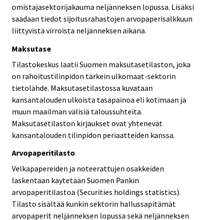
omistajasektorijakauma neljänneksen lopussa. Lisäksi
saadaan tiedot sijoitusrahastojen arvopaperisalkkuun
liittyvistä virroista neljänneksen aikana.
Maksutase
Tilastokeskus laatii Suomen maksutasetilaston, joka
on rahoitustilinpidon tärkein ulkomaat-sektorin
tietolähde. Maksutasetilastossa kuvataan
kansantalouden ulkoista tasapainoa eli kotimaan ja
muun maailman välisiä taloussuhteita.
Maksutasetilaston kirjaukset ovat yhtenevät
kansantalouden tilinpidon periaatteiden kanssa.
Arvopaperitilasto
Velkapapereiden ja noteerattujen osakkeiden
laskentaan käytetään Suomen Pankin
arvopaperitilastoa (Securities holdings statistics).
Tilasto sisältää kunkin sektorin hallussapitämät
arvopaperit neljänneksen lopussa sekä neljänneksen