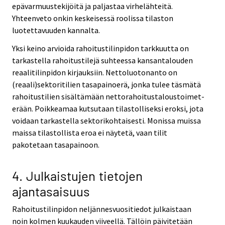
epävarmuustekijöitä ja paljastaa virhelähteitä.
Yhteenveto onkin keskeisessä roolissa tilaston
luotettavuuden kannalta.
Yksi keino arvioida rahoitustilinpidon tarkkuutta on
tarkastella rahoitustilejä suhteessa kansantalouden
reaalitilinpidon kirjauksiin. Nettoluotonanto on
(reaali)sektoritilien tasapainoerä, jonka tulee täsmätä
rahoitustilien sisältämään nettorahoitustaloustoimet-
erään. Poikkeamaa kutsutaan tilastolliseksi eroksi, jota
voidaan tarkastella sektorikohtaisesti. Monissa muissa
maissa tilastollista eroa ei näytetä, vaan tilit
pakotetaan tasapainoon.
4. Julkaistujen tietojen
ajantasaisuus
Rahoitustilinpidon neljännesvuositiedot julkaistaan
noin kolmen kuukauden viiveellä. Tällöin päivitetään