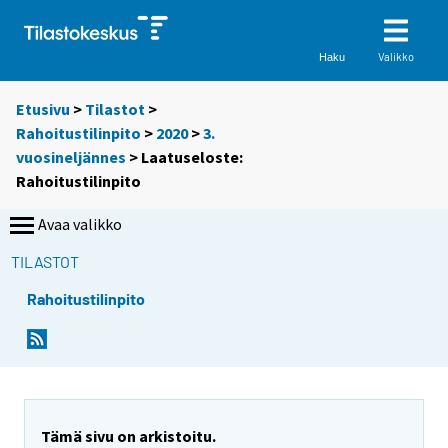
Valikko
Haku
Etusivu
>
Tilastot
>
Rahoitustilinpito
>
2020
>
3.
vuosineljännes
> Laatuseloste:
Rahoitustilinpito
Avaa valikko
TILASTOT
Rahoitustilinpito
Tämä sivu on arkistoitu.