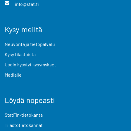
info@stat.fi
Kysy meiltä
Neuvonta ja tietopalvelu
Kysy tilastoista
Usein kysytyt kysymykset
Medialle
Löydä nopeasti
StatFin-tietokanta
Tilastotietokannat