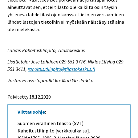
aiheuttavat sen, ettei tilasto ole kaikilta osin täysin
yhtenevä lähdetilastojen kanssa. Tietojen vertaaminen
lähdetilastojen tietoihin ei myöskään näistä syistä aina
ole mielekästä.
Lähde: Rahoitustilinpito, Tilastokeskus
Lisätietoja: Jose Lahtinen 029 551 3776, Niklas Elfving 029
551 3411,
rahoitus.tilinpito@tilastokeskus.fi
Vastaava osastopäällikkö: Mari Ylä-Jarkko
Päivitetty 18.12.2020
Viittausohje
:
Suomen virallinen tilasto (SVT):
Rahoitustilinpito [verkkojulkaisu].
ISSN=1795-4886.
3. Vuosineljännes
2020,