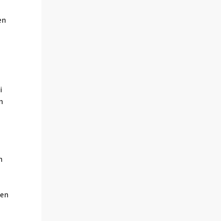
en
i
n
n
den