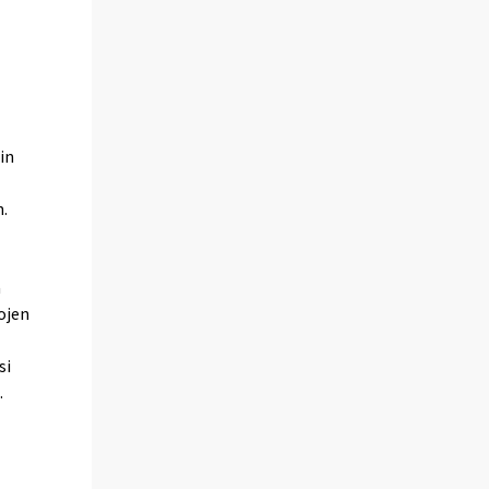
in
n.
ä
ojen
si
.