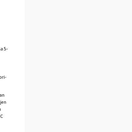
a 5-
ori-
pan
ojen
n
EC