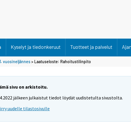
a
Kyselyt ja tiedonkeruut
Tuotteet ja palvelut
Aja
3. vuosineljännes
> Laatuseloste: Rahoitustilinpito
ämä sivu on arkistoitu.
.4.2022 jälkeen julkaistut tiedot löydät uudistetulta sivustolta.
iirry uudelle tilastosivulle