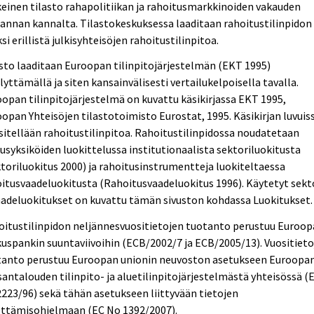
einen tilasto rahapolitiikan ja rahoitusmarkkinoiden vakauden
annan kannalta. Tilastokeskuksessa laaditaan rahoitustilinpidon
ksi erillistä julkisyhteisöjen rahoitustilinpitoa.
sto laaditaan Euroopan tilinpitojärjestelmän (EKT 1995)
lyttämällä ja siten kansainvälisesti vertailukelpoisella tavalla.
opan tilinpitojärjestelmä on kuvattu käsikirjassa EKT 1995,
opan Yhteisöjen tilastotoimisto Eurostat, 1995. Käsikirjan luvuiss
sitellään rahoitustilinpitoa. Rahoitustilinpidossa noudatetaan
usyksiköiden luokittelussa institutionaalista sektoriluokitusta
toriluokitus 2000) ja rahoitusinstrumentteja luokiteltaessa
itusvaadeluokitusta (Rahoitusvaadeluokitus 1996). Käytetyt sekt
aadeluokitukset on kuvattu tämän sivuston kohdassa Luokitukset.
oitustilinpidon neljännesvuositietojen tuotanto perustuu Euroo
uspankin suuntaviivoihin (ECB/2002/7 ja ECB/2005/13). Vuositiet
tanto perustuu Euroopan unionin neuvoston asetukseen Euroopa
antalouden tilinpito- ja aluetilinpitojärjestelmästä yhteisössä (
223/96) sekä tähän asetukseen liittyvään tietojen
ettämisohjelmaan (EC No 1392/2007).