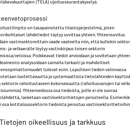
läkevakuuttajien (TELA) sijoitusseurantakyselyä.
teenvetoprosessi
itustilinpito on tasapainotettu tilastojärjestelmä, joten
orikohtaiset lähdetiedot täytyy sovittaa yhteen. Yhteensovitus
ään vastinsektoreittain vaade vaateelta niin, että kullekin sektor
is- ja velkaerälle löytyy vastinkirjaus toisen sektorin
isissa/veloissa. Poikkeavat tiedot arvioidaan ja sovitetaan yhtee
eaineisto analysoidaan samalla tarkasti ja mahdolliset
ensopimattomuudet tulevat esiin. Lopullisen tiedon valinnassa
otetaan luotettavuutta ja systemaattista tietolähteiden käyttö
 sektorin rahoitustaseen kokonaisuutta (rahoitusvarojen tai velk
issummia). Yhteenvedossa osa tiedoista, joille ei ole suoraa
olähdettä, lasketaan vastinsektoritietojen perusteella. Esimerkik
i osa kotitaloussektorin tiedoista perustuu vastinsektoritietoihin
 Tietojen oikeellisuus ja tarkkuus