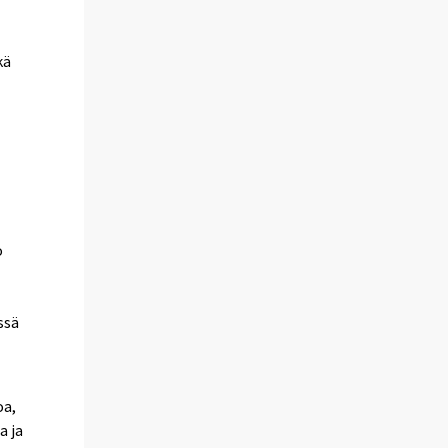
kä
o
ssä
oa,
a ja