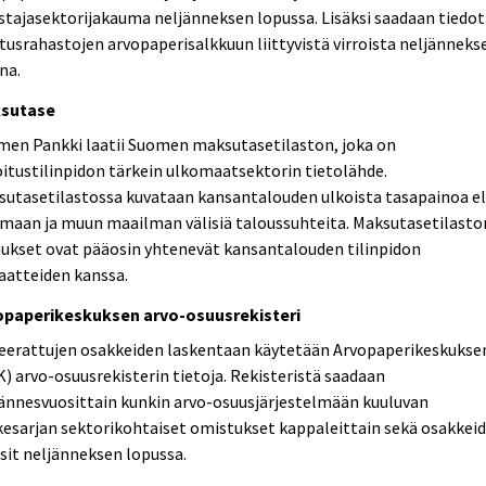
tajasektorijakauma neljänneksen lopussa. Lisäksi saadaan tiedot
itusrahastojen arvopaperisalkkuun liittyvistä virroista neljänneks
na.
sutase
men Pankki laatii Suomen maksutasetilaston, joka on
itustilinpidon tärkein ulkomaatsektorin tietolähde.
utasetilastossa kuvataan kansantalouden ulkoista tasapainoa el
maan ja muun maailman välisiä taloussuhteita. Maksutasetilasto
aukset ovat pääosin yhtenevät kansantalouden tilinpidon
aatteiden kanssa.
opaperikeskuksen arvo-osuusrekisteri
eerattujen osakkeiden laskentaan käytetään Arvopaperikeskukse
) arvo-osuusrekisterin tietoja. Rekisteristä saadaan
ännesvuosittain kunkin arvo-osuusjärjestelmään kuuluvan
esarjan sektorikohtaiset omistukset kappaleittain sekä osakkei
sit neljänneksen lopussa.