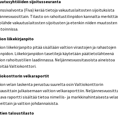
uutusyhtiöiden sijoitusseuranta
nssivalvonta (Fiva) kerää tietoja vakuutuslaitosten sijoituksista
ännesvuosittain. Tilasto on rahoitustilinpidon kannalta merkittä
olähde vakuutuslaitosten sijoitusten ja etenkin niiden muutosten
stoinnissa.
ion liikekirjanpito
ion liikekirjanpito pitää sisällään valtion virastojen ja rahastojen
anpidon. Liikekirjanpidon tasetilejä käytetään päätietolähteenä
ion rahoitustilien laadinnassa. Neljännesvuositasoista aineistoa
pitää Valtiokonttori.
tiokonttorin velkaraportit
ion velan laskenta perustuu suurelta osin Valtiokonttorin
ausittain julkaisemaan valtion velkaraporttiin. Neljännesvuositt
ava raportti sisältää tietoa nimellis- ja markkinahintaisesta vela
eittain ja valtion johdannaisista.
tien taloustilasto