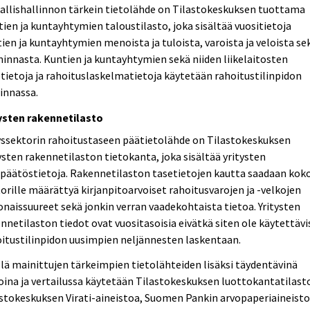
allishallinnon tärkein tietolähde on Tilastokeskuksen tuottama
ien ja kuntayhtymien taloustilasto, joka sisältää vuositietoja
ien ja kuntayhtymien menoista ja tuloista, varoista ja veloista se
innasta. Kuntien ja kuntayhtymien sekä niiden liikelaitosten
tietoja ja rahoituslaskelmatietoja käytetään rahoitustilinpidon
innassa.
tysten rakennetilasto
yssektorin rahoitustaseen päätietolähde on Tilastokeskuksen
ysten rakennetilaston tietokanta, joka sisältää yritysten
npäätöstietoja. Rakennetilaston tasetietojen kautta saadaan kok
orille määrättyä kirjanpitoarvoiset rahoitusvarojen ja -velkojen
naissuureet sekä jonkin verran vaadekohtaista tietoa. Yritysten
nnetilaston tiedot ovat vuositasoisia eivätkä siten ole käytettävi
itustilinpidon uusimpien neljännesten laskentaan.
lä mainittujen tärkeimpien tietolähteiden lisäksi täydentävinä
oina ja vertailussa käytetään Tilastokeskuksen luottokantatilast
stokeskuksen Virati-aineistoa, Suomen Pankin arvopaperiaineisto