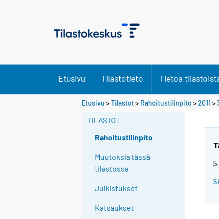
Etusivu
Tilastotieto
Tietoa tilastoist
Etusivu
>
Tilastot
>
Rahoitustilinpito
>
2011
>
TILASTOT
Rahoitustilinpito
T
Muutoksia tässä
5
tilastossa
S
Julkistukset
Katsaukset