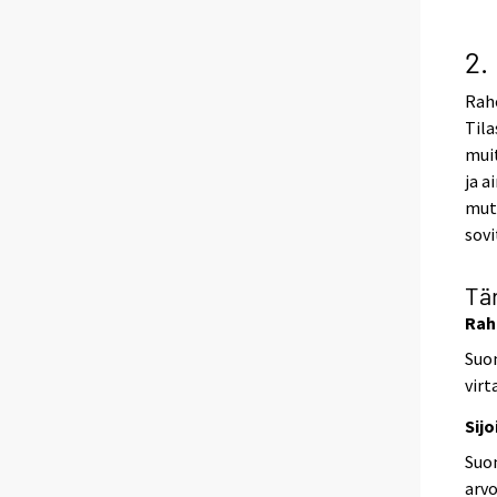
2.
Raho
Tila
muit
ja a
mutt
sovi
Tä
Rah
Suom
virt
Sij
Suom
arvo