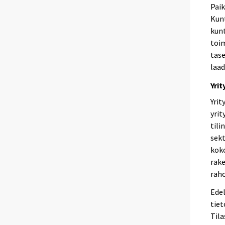
Paik
Kunt
kunt
toim
tase
laad
Yri
Yrit
yrit
tili
sekt
koko
rake
raho
Edel
tiet
Tila