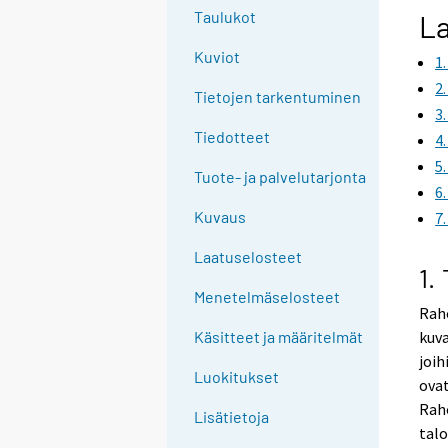
Taulukot
La
Kuviot
1
2
Tietojen tarkentuminen
3
Tiedotteet
4
5
Tuote- ja palvelutarjonta
6
Kuvaus
7
Laatuselosteet
1.
Menetelmäselosteet
Raho
kuva
Käsitteet ja määritelmät
joih
Luokitukset
ovat
Raho
Lisätietoja
talo