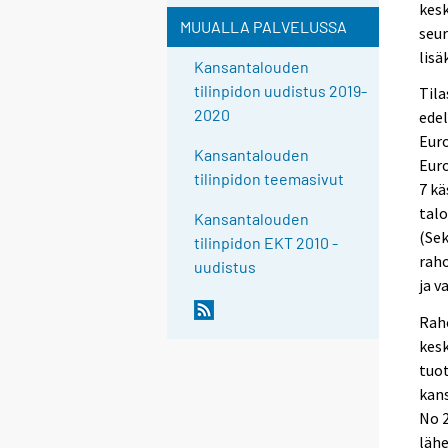
kesk
MUUALLA PALVELUSSA
seur
lisä
Kansantalouden
tilinpidon uudistus 2019-
Tila
2020
edel
Euro
Kansantalouden
Euro
tilinpidon teemasivut
7 kä
talo
Kansantalouden
(Sek
tilinpidon EKT 2010 -
raho
uudistus
ja v
Rah
kesk
tuo
kans
No 2
läh