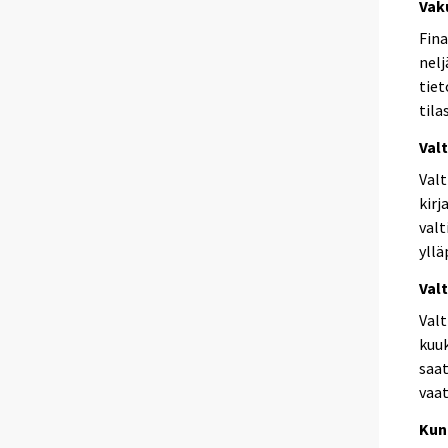
Vak
Fina
nelj
tiet
tila
Valt
Valt
kirj
valt
yllä
Val
Valt
kuuk
saat
vaat
Kun