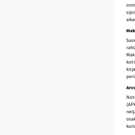
omis
sijo
aika
Mak
Suo
raho
Maks
koti
kirj
peri
Arv
Not
(APK
nelj
osak
kurs