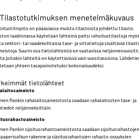
 Tilastotutkimuksen menetelmäkuvaus
itustilinpito on pääasiassa muista tilastoista johdettu tilasto.
ston laadinnassa käytetään lähteinä paitsi rahoitustilastoja myö
a sektori- tai vaadekohtaisia tase- ja virtatietoja sisältäviä tilast
ineistoja. Suurin osa tietolähteistä on saatavissa neljännesvuositt
a joitakin lähteitä on käytettävissä vain vuositasoisina. Lähdeti
tetaan yhteen tasapainotetuksi kokonaisuudeksi.
rkeimmät tietolähteet
alaitosaineisto
en Pankin rahalaitosaineistosta saadaan rahalaitosten tase- ja
atiedot neljänneksittäin.
oitusrahastoaineisto
en Pankin sijoitusrahastoaineistosta saadaan sijoitusrahastoje
paperisalkun rakenne ja sijoitusrahastojen rahasto-osuuksien