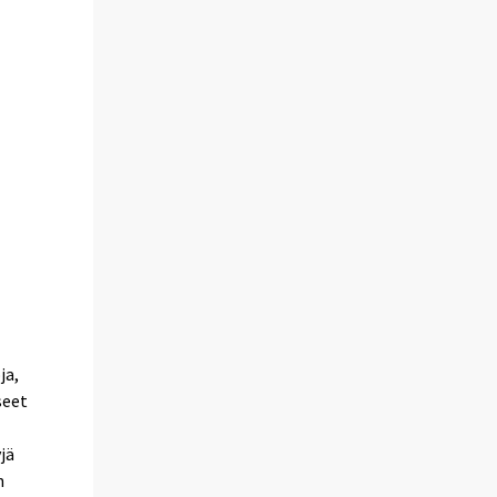
ja,
seet
jä
n