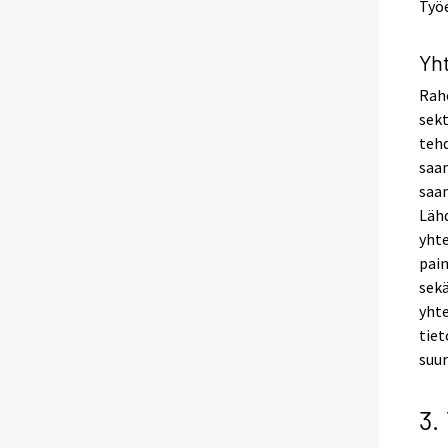
Työe
Yh
Raho
sekt
tehd
saam
saam
Lähd
yhte
pain
sekä
yhte
tiet
suur
3.