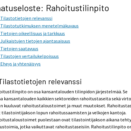
atuseloste: Rahoitustilinpito
. Tilastotietojen relevanssi
. Tilastotutkimuksen menetelmäkuvaus
. Tietojen oikeellisuus ja tarkkuus
. Julkaistujen tietojen ajantasaisuus
. Tietojen saatavuus
. Tilastojen vertailukelpoisuus
. Eheys ja yhtenäisyys
 Tilastotietojen relevanssi
itustilinpito on osa kansantalouden tilinpidon järjestelmää. Se
a kansantalouden kaikkien sektoreiden rahoitustaseita sekä virto
in kuuluvat rahoitustaloustoimet ja muut muutokset. Rahoitusta
 tilastointijakson lopun rahoitussaamisten ja velkojen kantoja.
itustaloustoimet puolestaan ovat tilastointijakson aikana tehty
ustoimia, jotka vaikuttavat rahoitustaseisiin. Rahoitustilinpito o