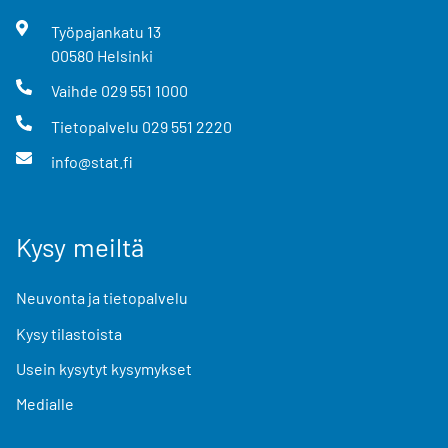
Työpajankatu
13
00580
Helsinki
Vaihde
029 551 1000
Tietopalvelu
029 551 2220
info@stat.fi
Kysy meiltä
Neuvonta ja tietopalvelu
Kysy tilastoista
Usein kysytyt kysymykset
Medialle