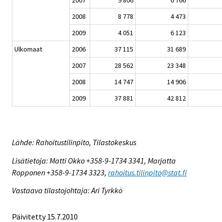
2008
8 778
4 473
2009
4 051
6 123
Ulkomaat
2006
37 115
31 689
2007
28 562
23 348
2008
14 747
14 906
2009
37 881
42 812
Lähde: Rahoitustilinpito, Tilastokeskus
Lisätietoja: Matti Okko +358-9-1734 3341, Marjatta
Ropponen +358-9-1734 3323,
rahoitus.tilinpito@stat.fi
Vastaava tilastojohtaja: Ari Tyrkkö
Päivitetty 15.7.2010