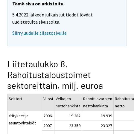
Tämä sivu on arkistoitu.
5.4.2022 jälkeen julkaistut tiedot löydät
uudistetulta sivustolta.
Siirry uudelle tilastosivulle
Liitetaulukko 8.
Rahoitustaloustoimet
sektoreittain, milj. euroa
Sektori
Vuosi
Velkojen
Rahoitusvarojen
Rahoitusta
nettohankinta
nettohankinta
netto
Yritykset ja
2006
19 282
19 939
asuntoyhteisöt
2007
23 359
23 327