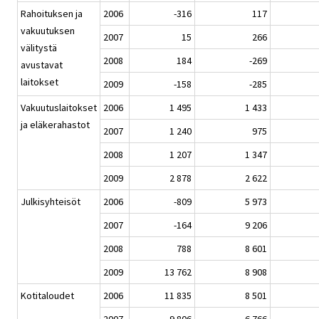
Rahoituksen ja
2006
-316
117
vakuutuksen
2007
15
266
välitystä
2008
184
-269
avustavat
laitokset
2009
-158
-285
Vakuutuslaitokset
2006
1 495
1 433
ja eläkerahastot
2007
1 240
975
2008
1 207
1 347
2009
2 878
2 622
Julkisyhteisöt
2006
-809
5 973
2007
-164
9 206
2008
788
8 601
2009
13 762
8 908
Kotitaloudet
2006
11 835
8 501
2007
9 806
6 766