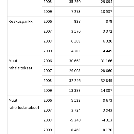
2008
35 290
29 094
2009
-7 273
-10 537
Keskuspankki
2006
837
978
2007
3 176
3 372
2008
6 108
6 320
2009
4 283
4 449
Muut
2006
30 668
31 166
rahalaitokset
2007
29 003
28 060
2008
32 246
32 849
2009
13 398
14 387
Muut
2006
9 123
9 673
rahoituslaitokset
2007
3 724
3 943
2008
-5 340
-4 313
2009
8 468
8 170