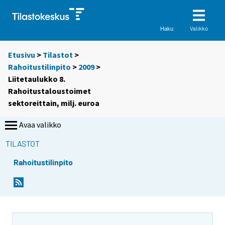
Valikko
Haku
Etusivu
>
Tilastot
>
Rahoitustilinpito
>
2009
>
Liitetaulukko 8.
Rahoitustaloustoimet
sektoreittain, milj. euroa
Avaa valikko
TILASTOT
Rahoitustilinpito