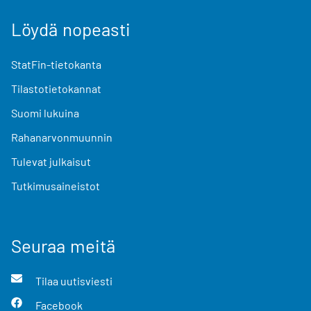
Löydä nopeasti
StatFin-tietokanta
Tilastotietokannat
Suomi lukuina
Rahanarvonmuunnin
Tulevat julkaisut
Tutkimusaineistot
Seuraa meitä
Tilaa uutisviesti
Facebook