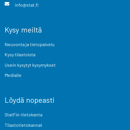
info@stat.fi
Kysy meiltä
Neuvonta ja tietopalvelu
Kysy tilastoista
Usein kysytyt kysymykset
Medialle
Löydä nopeasti
StatFin-tietokanta
Tilastotietokannat