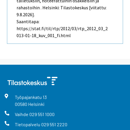
talletuksiin, noteerattuihin osakkeisiin ja
rahastoihin . Helsinki: Tilastokeskus [viitattu:
9.8.2026].
Saantitapa:
https://stat.fi/til/rtp/2012/03/rtp_2012_03_2
013-01-18_kuv_001_fi.html
Työpajankatu
13
00580
Helsinki
Vaihde
029 551 1000
Tietopalvelu
029 551 2220