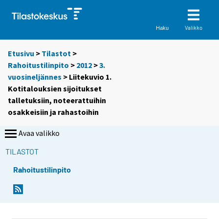
Valikko
Haku
Etusivu
>
Tilastot
>
Rahoitustilinpito
>
2012
>
3.
vuosineljännes
> Liitekuvio 1.
Kotitalouksien sijoitukset
talletuksiin, noteerattuihin
osakkeisiin ja rahastoihin
Avaa valikko
TILASTOT
Rahoitustilinpito