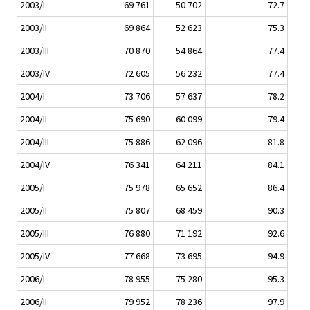
2003/I
69 761
50 702
72.7
2003/II
69 864
52 623
75.3
2003/III
70 870
54 864
77.4
2003/IV
72 605
56 232
77.4
2004/I
73 706
57 637
78.2
2004/II
75 690
60 099
79.4
2004/III
75 886
62 096
81.8
2004/IV
76 341
64 211
84.1
2005/I
75 978
65 652
86.4
2005/II
75 807
68 459
90.3
2005/III
76 880
71 192
92.6
2005/IV
77 668
73 695
94.9
2006/I
78 955
75 280
95.3
2006/II
79 952
78 236
97.9