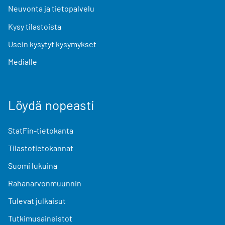
Neuvonta ja tietopalvelu
Kysy tilastoista
Usein kysytyt kysymykset
Medialle
Löydä nopeasti
StatFin-tietokanta
Tilastotietokannat
Suomi lukuina
Rahanarvonmuunnin
Tulevat julkaisut
Tutkimusaineistot