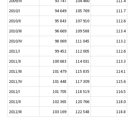
2009/IV
93 747
104 460
111.4
2010/I
94 649
105 769
111.7
2010/II
95 843
107 910
112.6
2010/III
96 669
109 588
113.4
2010/IV
98 069
111 045
113.2
2011/I
99 452
112 005
112.6
2011/II
100 683
114 031
113.3
2011/III
101 479
115 835
114.1
2011/IV
101 448
117 309
115.6
2012/I
101 705
118 519
116.5
2012/II
102 365
120 766
118.0
2012/III
103 169
122 548
118.8