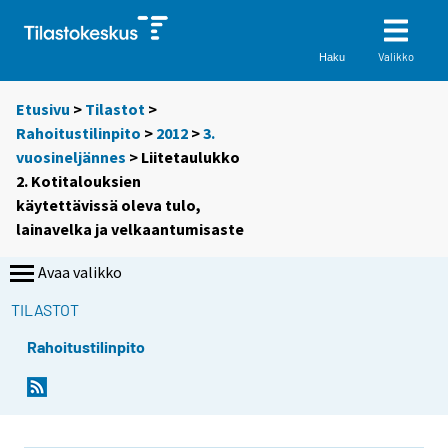
Valikko
Haku
Etusivu
>
Tilastot
>
Rahoitustilinpito
>
2012
>
3.
vuosineljännes
> Liitetaulukko
2. Kotitalouksien
käytettävissä oleva tulo,
lainavelka ja velkaantumisaste
Avaa valikko
TILASTOT
Rahoitustilinpito