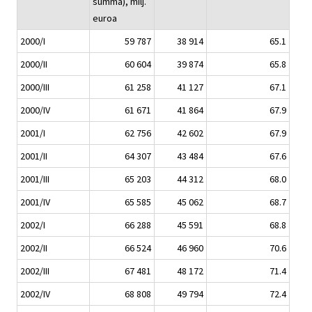
summa), milj.
euroa
2000/I
59 787
38 914
65.1
2000/II
60 604
39 874
65.8
2000/III
61 258
41 127
67.1
2000/IV
61 671
41 864
67.9
2001/I
62 756
42 602
67.9
2001/II
64 307
43 484
67.6
2001/III
65 203
44 312
68.0
2001/IV
65 585
45 062
68.7
2002/I
66 288
45 591
68.8
2002/II
66 524
46 960
70.6
2002/III
67 481
48 172
71.4
2002/IV
68 808
49 794
72.4