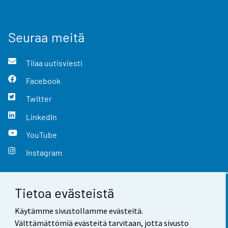
Seuraa meitä
Tilaa uutisviesti
Facebook
Twitter
LinkedIn
YouTube
Instagram
Tietoa evästeistä
Yhteystiedot
Käytämme sivustollamme evästeitä.
Palaute
Välttämättömiä evästeitä tarvitaan, jotta sivusto