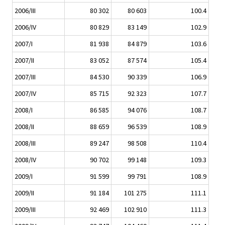
2006/III
80 302
80 603
100.4
2006/IV
80 829
83 149
102.9
2007/I
81 938
84 879
103.6
2007/II
83 052
87 574
105.4
2007/III
84 530
90 339
106.9
2007/IV
85 715
92 323
107.7
2008/I
86 585
94 076
108.7
2008/II
88 659
96 539
108.9
2008/III
89 247
98 508
110.4
2008/IV
90 702
99 148
109.3
2009/I
91 599
99 791
108.9
2009/II
91 184
101 275
111.1
2009/III
92 469
102 910
111.3