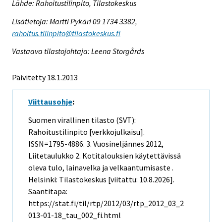
Lähde: Rahoitustilinpito, Tilastokeskus
Lisätietoja: Martti Pykäri 09 1734 3382,
rahoitus.tilinpito@tilastokeskus.fi
Vastaava tilastojohtaja: Leena Storgårds
Päivitetty 18.1.2013
Viittausohje
:
Suomen virallinen tilasto (SVT):
Rahoitustilinpito [verkkojulkaisu].
ISSN=1795-4886.
3. Vuosineljännes
2012,
Liitetaulukko 2. Kotitalouksien käytettävissä
oleva tulo, lainavelka ja velkaantumisaste .
Helsinki: Tilastokeskus [viitattu: 10.8.2026].
Saantitapa:
https://stat.fi/til/rtp/2012/03/rtp_2012_03_2
013-01-18_tau_002_fi.html