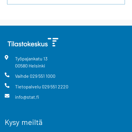
Työpajankatu
13
00580
Helsinki
Vaihde
029 551 1000
Tietopalvelu
029 551 2220
info@stat.fi
Kysy meiltä