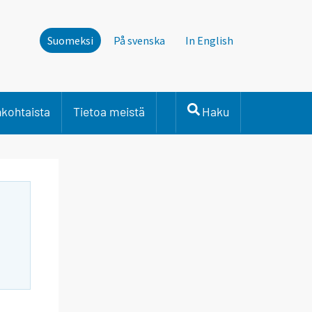
Suomeksi
På svenska
In English
nkohtaista
Tietoa meistä
Haku