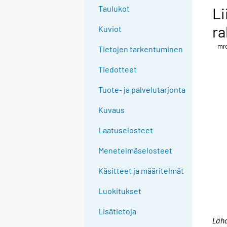
Taulukot
Li
ra
Kuviot
Tietojen tarkentuminen
Tiedotteet
Tuote- ja palvelutarjonta
Kuvaus
Laatuselosteet
Menetelmäselosteet
Käsitteet ja määritelmät
Luokitukset
Lisätietoja
Lähd