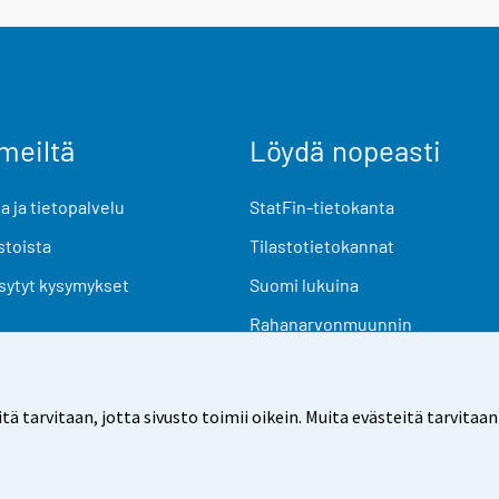
meiltä
Löydä nopeasti
 ja tietopalvelu
StatFin-tietokanta
stoista
Tilastotietokannat
sytyt kysymykset
Suomi lukuina
Rahanarvonmuunnin
Tulevat julkaisut
Tutkimusaineistot
arvitaan, jotta sivusto toimii oikein. Muita evästeitä tarvitaan
Käyttöehdot
Tietosuoja
Saavutettavuus
Tietoa sivu