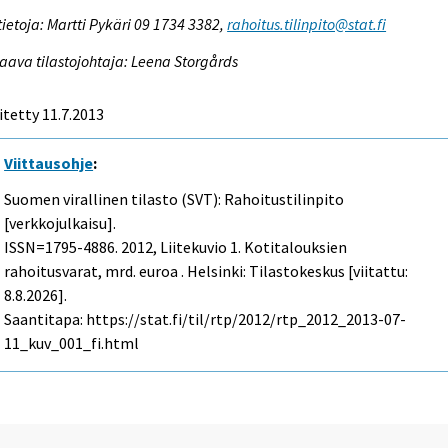
tietoja: Martti Pykäri 09 1734 3382,
rahoitus.tilinpito@stat.fi
aava tilastojohtaja: Leena Storgårds
itetty 11.7.2013
Viittausohje
:
Suomen virallinen tilasto (SVT): Rahoitustilinpito
[verkkojulkaisu].
ISSN=1795-4886. 2012, Liitekuvio 1. Kotitalouksien
rahoitusvarat, mrd. euroa . Helsinki: Tilastokeskus [viitattu:
8.8.2026].
Saantitapa: https://stat.fi/til/rtp/2012/rtp_2012_2013-07-
11_kuv_001_fi.html