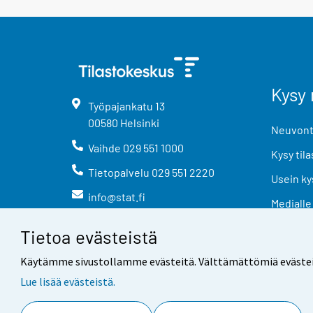
Kysy 
Työpajankatu
13
00580
Helsinki
Neuvonta
Vaihde
029 551 1000
Kysy tila
Tietopalvelu
029 551 2220
Usein ky
info@stat.fi
Medialle
Tietoa evästeistä
Käytämme sivustollamme evästeitä. Välttämättömiä evästeitä t
Lue lisää evästeistä.
Yhteystiedot
Palaute