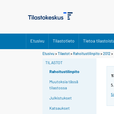
Etusivu
Tilastotieto
Tietoa tilastoist
Etusivu
>
Tilastot
>
Rahoitustilinpito
>
2012
> 
TILASTOT
Rahoitustilinpito
T
Muutoksia tässä
5
tilastossa
S
Julkistukset
Katsaukset