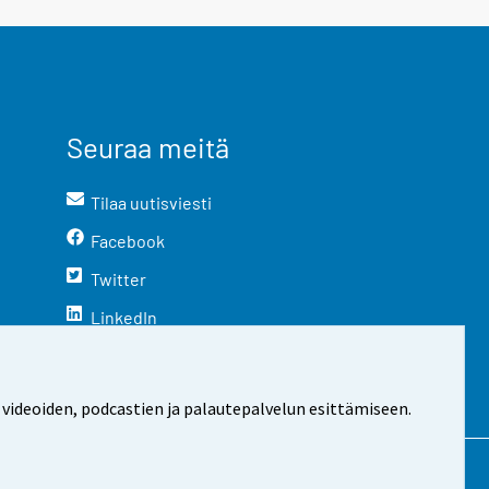
Seuraa meitä
Tilaa uutisviesti
Facebook
Twitter
LinkedIn
YouTube
Instagram
 videoiden, podcastien ja palautepalvelun esittämiseen.
stosta
Evästeasetukset