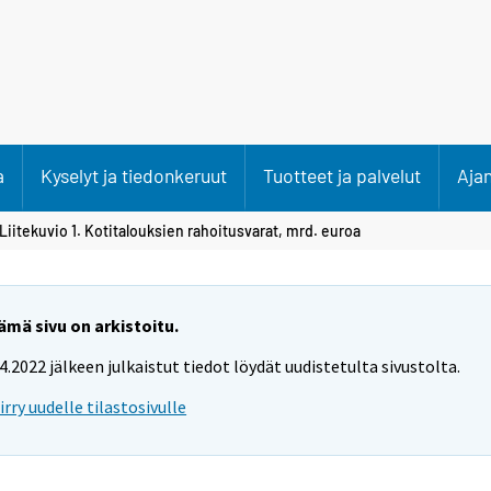
a
Kyselyt ja tiedonkeruut
Tuotteet ja palvelut
Aja
Liitekuvio 1. Kotitalouksien rahoitusvarat, mrd. euroa
ämä sivu on arkistoitu.
.4.2022 jälkeen julkaistut tiedot löydät uudistetulta sivustolta.
iirry uudelle tilastosivulle