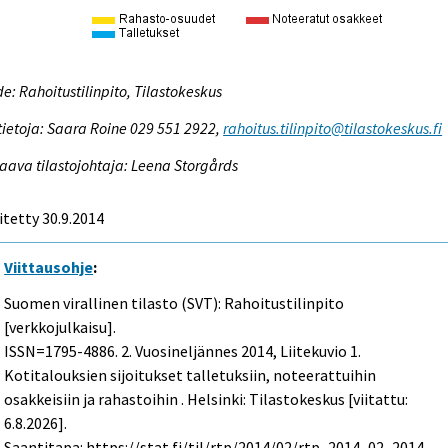
e: Rahoitustilinpito, Tilastokeskus
tietoja: Saara Roine 029 551 2922,
rahoitus.tilinpito@tilastokeskus.fi
aava tilastojohtaja: Leena Storgårds
itetty 30.9.2014
Viittausohje
:
Suomen virallinen tilasto (SVT): Rahoitustilinpito
[verkkojulkaisu].
ISSN=1795-4886.
2. Vuosineljännes
2014, Liitekuvio 1.
Kotitalouksien sijoitukset talletuksiin, noteerattuihin
osakkeisiin ja rahastoihin . Helsinki: Tilastokeskus [viitattu:
6.8.2026].
Saantitapa: https://stat.fi/til/rtp/2014/02/rtp_2014_02_2014-