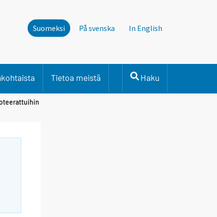
Suomeksi
På svenska
In English
nkohtaista
Tietoa meistä
Haku
noteerattuihin