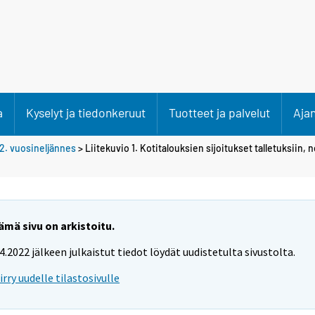
a
Kyselyt ja tiedonkeruut
Tuotteet ja palvelut
Aja
2. vuosineljännes
> Liitekuvio 1. Kotitalouksien sijoitukset talletuksiin, 
ämä sivu on arkistoitu.
.4.2022 jälkeen julkaistut tiedot löydät uudistetulta sivustolta.
iirry uudelle tilastosivulle