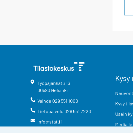
Kysy 
Työpajankatu
13
00580
Helsinki
Neuvonta
Vaihde
029 551 1000
Kysy tila
Tietopalvelu
029 551 2220
Usein ky
info@stat.fi
Medialle