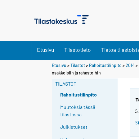
Etusivu
Tilastotieto
Tietoa tilastoist
Etusivu
>
Tilastot
>
Rahoitustilinpito
>
2014
>
osakkeisiin ja rahastoihin
TILASTOT
Rahoitustilinpito
T
Muutoksia tässä
5
tilastossa
S
Julkistukset