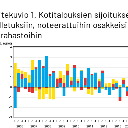
itekuvio 1. Kotitalouksien sijoituks
lletuksiin, noteerattuihin osakkeisi
 rahastoihin