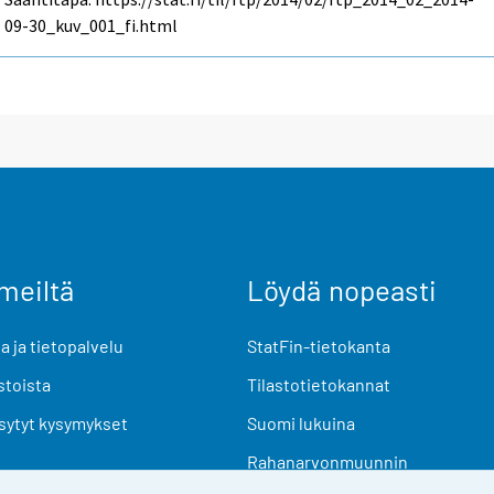
09-30_kuv_001_fi.html
meiltä
Löydä nopeasti
 ja tietopalvelu
StatFin-tietokanta
stoista
Tilastotietokannat
sytyt kysymykset
Suomi lukuina
Rahanarvonmuunnin