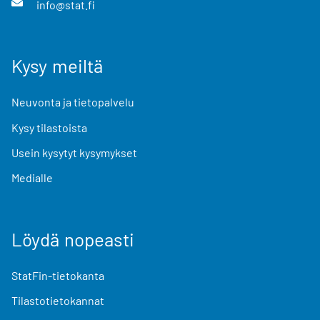
info@stat.fi
Kysy meiltä
Neuvonta ja tietopalvelu
Kysy tilastoista
Usein kysytyt kysymykset
Medialle
Löydä nopeasti
StatFin-tietokanta
Tilastotietokannat