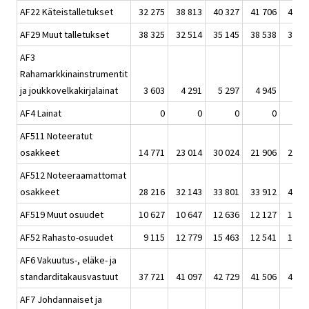
AF22 Käteistalletukset
32 275
38 813
40 327
41 706
46 1
AF29 Muut talletukset
38 325
32 514
35 145
38 538
34 0
AF3
Rahamarkkinainstrumentit
ja joukkovelkakirjalainat
3 603
4 291
5 297
4 945
5 3
AF4 Lainat
0
0
0
0
AF511 Noteeratut
osakkeet
14 771
23 014
30 024
21 906
25 1
AF512 Noteeraamattomat
osakkeet
28 216
32 143
33 801
33 912
40 1
AF519 Muut osuudet
10 627
10 647
12 636
12 127
11 5
AF52 Rahasto-osuudet
9 115
12 779
15 463
12 541
14 9
AF6 Vakuutus-, eläke- ja
standarditakausvastuut
37 721
41 097
42 729
41 506
45 7
AF7 Johdannaiset ja