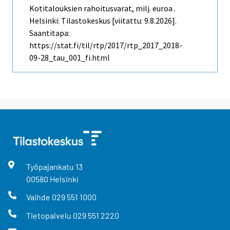
Kotitalouksien rahoitusvarat, milj. euroa .
Helsinki: Tilastokeskus [viitattu: 9.8.2026].
Saantitapa:
https://stat.fi/til/rtp/2017/rtp_2017_2018-
09-28_tau_001_fi.html
Työpajankatu
13
00580
Helsinki
Vaihde
029 551 1000
Tietopalvelu
029 551 2220