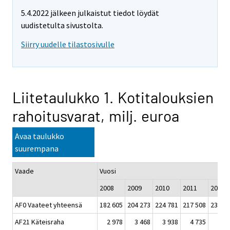
5.4.2022 jälkeen julkaistut tiedot löydät
uudistetulta sivustolta.
Siirry uudelle tilastosivulle
Liitetaulukko 1. Kotitalouksien
rahoitusvarat, milj. euroa
Avaa taulukko
suurempana
Vaade
Vuosi
2008
2009
2010
2011
2012
AF0 Vaateet yhteensä
182 605
204 273
224 781
217 508
234 5
AF21 Käteisraha
2 978
3 468
3 938
4 735
5 2