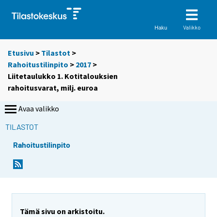
Valikko
Haku
Etusivu
>
Tilastot
>
Rahoitustilinpito
>
2017
>
Liitetaulukko 1. Kotitalouksien
rahoitusvarat, milj. euroa
Avaa valikko
TILASTOT
Rahoitustilinpito
Tämä sivu on arkistoitu.