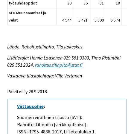
työsuhdeoptiot
30
36
31
18
AF8 Muut saamiset ja
velat
4 944
5 471
5 390
5 574
6 3
Lähde: Rahoitustilinpito, Tilastokeskus
Lisätietoja: Henna Laasonen 029 551 3303, Timo Ristimäki
029 551 2324,
rahoitus.tilinpito@stat.fi
Vastaava tilastojohtaja: Ville Vertanen
Päivitetty 28.9.2018
Viittausohje
:
Suomen virallinen tilasto (SVT):
Rahoitustilinpito [verkkojulkaisu].
ISSN=1795-4886. 2017, Liitetaulukko 1.