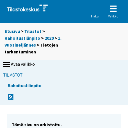
Valikko
Haku
Etusivu
>
Tilastot
>
Rahoitustilinpito
>
2020
>
1.
vuosineljännes
> Tietojen
tarkentuminen
Avaa valikko
TILASTOT
Rahoitustilinpito
Tämä sivu on arkistoitu.