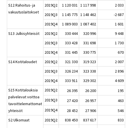
S12 Rahoitus- ja
2019Q2
1 120 031
1 117 998
2 033
vakuutuslaitokset
2019Q3
1 145 775
1 148 462
-2 687
2019Q4
1 089 003
1 087 402
1 601
S13 Julkisyhteisöt
2019Q2
330 444
320 996
9 448
2019Q3
333 428
331 698
1 730
2019Q4
331 445
330 775
670
S14 Kotitaloudet
2019Q2
321 330
319 323
2 007
2019Q3
326 234
323 338
2 896
2019Q4
333 911
329 302
4 609
S15 Kotitalouksia
2019Q2
26 395
26 200
195
palvelevat voittoa
2019Q3
27 420
26 957
463
tavoittelemattomat
2019Q4
yhteisöt
28 452
27 906
546
S2 Ulkomaat
2019Q2
838 450
837 617
833