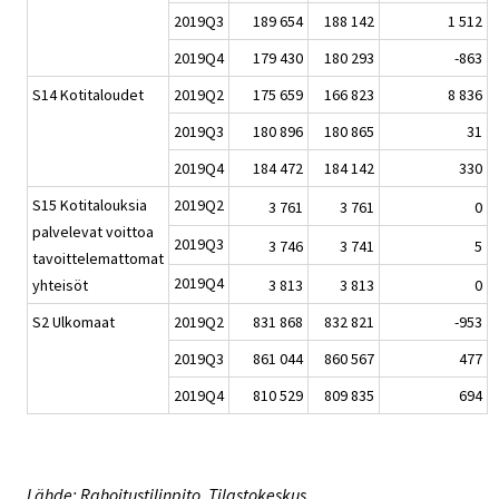
2019Q3
189 654
188 142
1 512
2019Q4
179 430
180 293
-863
S14 Kotitaloudet
2019Q2
175 659
166 823
8 836
2019Q3
180 896
180 865
31
2019Q4
184 472
184 142
330
S15 Kotitalouksia
2019Q2
3 761
3 761
0
palvelevat voittoa
2019Q3
3 746
3 741
5
tavoittelemattomat
2019Q4
yhteisöt
3 813
3 813
0
S2 Ulkomaat
2019Q2
831 868
832 821
-953
2019Q3
861 044
860 567
477
2019Q4
810 529
809 835
694
Lähde: Rahoitustilinpito, Tilastokeskus