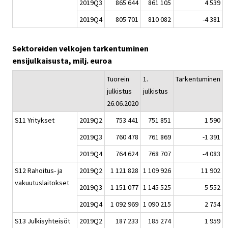
2019Q3
865 644
861 105
4 539
2019Q4
805 701
810 082
-4 381
Sektoreiden velkojen tarkentuminen
ensijulkaisusta, milj. euroa
Tuorein
1.
Tarkentuminen
julkistus
julkistus
26.06.2020
S11 Yritykset
2019Q2
753 441
751 851
1 590
2019Q3
760 478
761 869
-1 391
2019Q4
764 624
768 707
-4 083
S12 Rahoitus- ja
2019Q2
1 121 828
1 109 926
11 902
vakuutuslaitokset
2019Q3
1 151 077
1 145 525
5 552
2019Q4
1 092 969
1 090 215
2 754
S13 Julkisyhteisöt
2019Q2
187 233
185 274
1 959