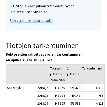
5.4.2022 jälkeen julkaistut tiedot löydät
uudistetulta sivustolta.
Siirry uudelle tilastosivulle
Tietojen tarkentuminen
Sektoreiden rahoitusvarojen tarkentuminen
ensijulkaisusta, milj. euroa
Tuorein
1.
Tarkentuminen
julkistus
julkistus
26.06.2020
S11 Yritykset
2019Q2
437 140
428 322
8 818
2019Q3
448 394
449 149
-755
2019Q4
447 325
451 538
-4 213