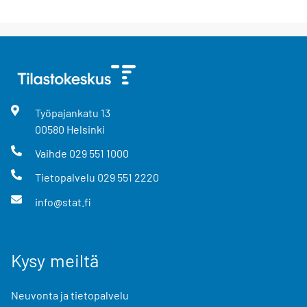
Työpajankatu
13
00580
Helsinki
Vaihde
029 551 1000
Tietopalvelu
029 551 2220
info@stat.fi
Kysy meiltä
Neuvonta ja tietopalvelu