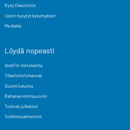
Kysy tilastoista
Usein kysytyt kysymykset
Medialle
Löydä nopeasti
StatFin-tietokanta
Tilastotietokannat
Suomi lukuina
Rahanarvonmuunnin
Tulevat julkaisut
Tutkimusaineistot