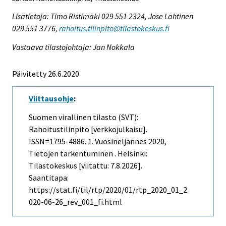
Lisätietoja: Timo Ristimäki 029 551 2324, Jose Lahtinen
029 551 3776,
rahoitus.tilinpito@tilastokeskus.fi
Vastaava tilastojohtaja: Jan Nokkala
Päivitetty 26.6.2020
Viittausohje
:
Suomen virallinen tilasto (SVT):
Rahoitustilinpito [verkkojulkaisu].
ISSN=1795-4886.
1. Vuosineljännes
2020,
Tietojen tarkentuminen . Helsinki:
Tilastokeskus [viitattu: 7.8.2026].
Saantitapa:
https://stat.fi/til/rtp/2020/01/rtp_2020_01_2
020-06-26_rev_001_fi.html