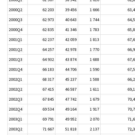
2000Q2
62 203
39 456
1 666
63,4
2000Q3
62 973
40 643
1 744
64,5
2000Q4
62 835
41 346
1 783
65,8
2001Q1
62 237
42 059
1 813
67,6
2001Q2
64 257
42 978
1 770
66,9
2001Q3
64 932
43 874
1 688
67,6
2001Q4
66 183
44 706
1 590
67,5
2002Q1
68 317
45 237
1 588
66,2
2002Q2
67 415
46 587
1 611
69,1
2002Q3
67 845
47 742
1 679
70,4
2002Q4
69 534
49 164
1 917
70,7
2003Q1
69 791
49 952
2 070
71,6
2003Q2
71 667
51 818
2 137
72,3