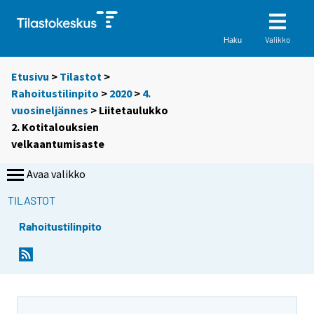
Valikko
Haku
Etusivu
>
Tilastot
>
Rahoitustilinpito
>
2020
>
4.
vuosineljännes
> Liitetaulukko
2. Kotitalouksien
velkaantumisaste
Avaa valikko
TILASTOT
Rahoitustilinpito