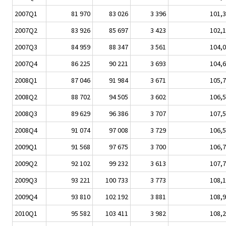
2007Q1
81 970
83 026
3 396
101,3
2007Q2
83 926
85 697
3 423
102,1
2007Q3
84 959
88 347
3 561
104,0
2007Q4
86 225
90 221
3 693
104,6
2008Q1
87 046
91 984
3 671
105,7
2008Q2
88 702
94 505
3 602
106,5
2008Q3
89 629
96 386
3 707
107,5
2008Q4
91 074
97 008
3 729
106,5
2009Q1
91 568
97 675
3 700
106,7
2009Q2
92 102
99 232
3 613
107,7
2009Q3
93 221
100 733
3 773
108,1
2009Q4
93 810
102 192
3 881
108,9
2010Q1
95 582
103 411
3 982
108,2