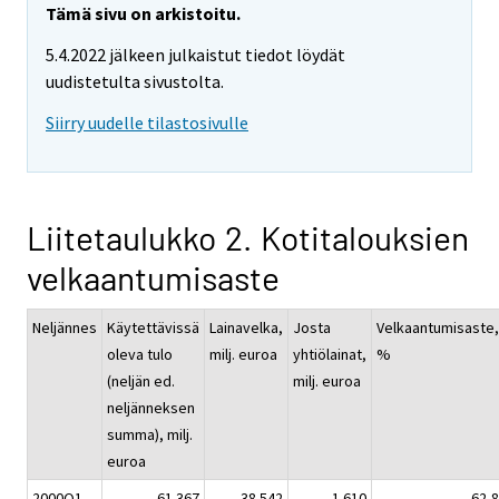
Tämä sivu on arkistoitu.
5.4.2022 jälkeen julkaistut tiedot löydät
uudistetulta sivustolta.
Siirry uudelle tilastosivulle
Liitetaulukko 2. Kotitalouksien
velkaantumisaste
Neljännes
Käytettävissä
Lainavelka,
Josta
Velkaantumisaste,
oleva tulo
milj. euroa
yhtiölainat,
%
(neljän ed.
milj. euroa
neljänneksen
summa), milj.
euroa
2000Q1
61 367
38 542
1 610
62,8