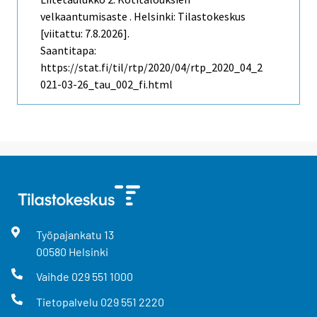
velkaantumisaste . Helsinki: Tilastokeskus
[viitattu: 7.8.2026].
Saantitapa:
https://stat.fi/til/rtp/2020/04/rtp_2020_04_2
021-03-26_tau_002_fi.html
Työpajankatu
13
00580
Helsinki
Vaihde
029 551 1000
Tietopalvelu
029 551 2220