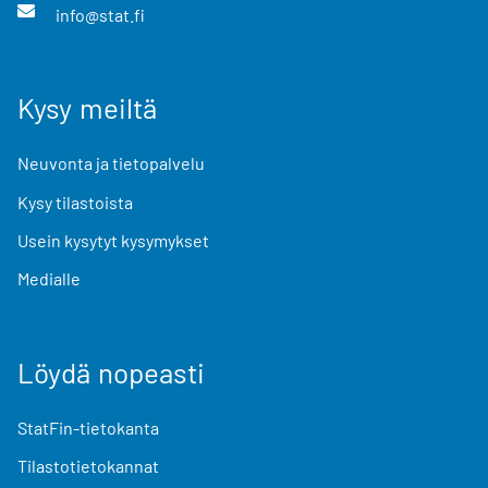
info@stat.fi
Kysy meiltä
Neuvonta ja tietopalvelu
Kysy tilastoista
Usein kysytyt kysymykset
Medialle
Löydä nopeasti
StatFin-tietokanta
Tilastotietokannat