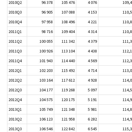
2010Q2
96 378
105 476
4 076
109,4
2010Q3
96 905
107 088
4 153
110,5
2010Q4
97 958
108 496
4 221
110,8
2011Q1
98 716
109 404
4 314
110,8
2011Q2
100 055
111 342
4 379
111,3
2011Q3
100 926
113 104
4 438
112,1
2011Q4
101 943
114 440
4 569
112,3
2012Q1
102 203
115 492
4 714
113,0
2012Q2
103 164
117 612
4 928
114,0
2012Q3
104 177
119 268
5 097
114,5
2012Q4
104 575
120 175
5 191
114,9
2013Q1
105 749
121 348
5 981
114,8
2013Q2
106 123
121 958
6 282
114,9
2013Q3
106 546
122 842
6 545
115,3