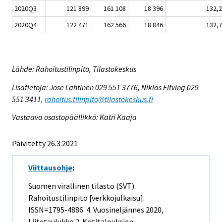
2020Q3
121 899
161 108
18 396
132,2
2020Q4
122 471
162 566
18 846
132,7
Lähde: Rahoitustilinpito, Tilastokeskus
Lisätietoja: Jose Lahtinen 029 551 3776, Niklas Elfving 029
551 3411,
rahoitus.tilinpito@tilastokeskus.fi
Vastaava osastopäällikkö: Katri Kaaja
Päivitetty 26.3.2021
Viittausohje
:
Suomen virallinen tilasto (SVT):
Rahoitustilinpito [verkkojulkaisu].
ISSN=1795-4886.
4. Vuosineljännes
2020,
Liitetaulukko 2. Kotitalouksien