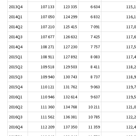
2013Q4
107 133
123 335
6 634
115,1
2014Q1
107 050
124 299
6 832
116,1
2014Q2
107 210
125 415
7 091
117,0
2014Q3
107 677
126 632
7 425
117,6
2014Q4
108 271
127 230
7 757
117,5
2015Q1
108 911
127 892
8 083
117,4
2015Q2
109 518
129 503
8 411
118,2
2015Q3
109 940
130 743
8 737
118,9
2015Q4
110 121
131 762
9 063
119,7
2016Q1
110 946
132 614
9 637
119,5
2016Q2
111 360
134 768
10 211
121,0
2016Q3
111 562
136 381
10 785
122,2
2016Q4
112 209
137 350
11 359
122,4