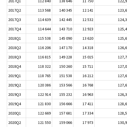
2017Q1
112 840
138 646
11 750
122,9
2017Q2
113 568
140 345
12 141
123,6
2017Q3
114 639
142 445
12 532
124,3
2017Q4
114 644
143 710
12 923
125,4
2018Q1
115 538
145 090
13 620
125,6
2018Q2
116 206
147 170
14 318
126,6
2018Q3
116 815
149 228
15 015
127,7
2018Q4
118 322
150 260
15 711
127,0
2019Q1
118 765
151 538
16 212
127,6
2019Q2
120 386
153 566
16 768
127,6
2019Q3
122 914
155 232
16 963
126,3
2019Q4
121 830
156 666
17 411
128,6
2020Q1
122 669
157 681
17 334
128,5
2020Q2
121 550
159 066
17 973
130,9