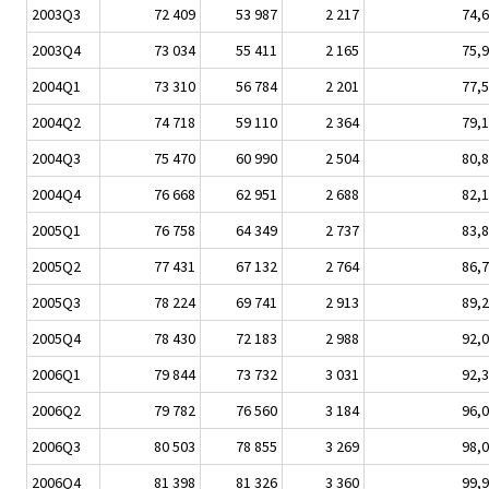
2003Q3
72 409
53 987
2 217
74,6
2003Q4
73 034
55 411
2 165
75,9
2004Q1
73 310
56 784
2 201
77,5
2004Q2
74 718
59 110
2 364
79,1
2004Q3
75 470
60 990
2 504
80,8
2004Q4
76 668
62 951
2 688
82,1
2005Q1
76 758
64 349
2 737
83,8
2005Q2
77 431
67 132
2 764
86,7
2005Q3
78 224
69 741
2 913
89,2
2005Q4
78 430
72 183
2 988
92,0
2006Q1
79 844
73 732
3 031
92,3
2006Q2
79 782
76 560
3 184
96,0
2006Q3
80 503
78 855
3 269
98,0
2006Q4
81 398
81 326
3 360
99,9