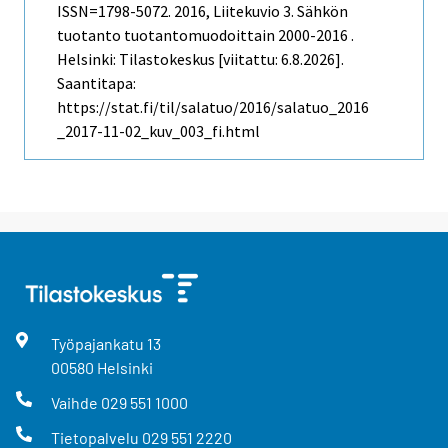
ISSN=1798-5072. 2016, Liitekuvio 3. Sähkön
tuotanto tuotantomuodoittain 2000-2016 .
Helsinki: Tilastokeskus [viitattu: 6.8.2026].
Saantitapa:
https://stat.fi/til/salatuo/2016/salatuo_2016
_2017-11-02_kuv_003_fi.html
Työpajankatu
13
00580
Helsinki
Vaihde
029 551 1000
Tietopalvelu
029 551 2220