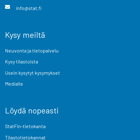
info@stat.fi
Kysy meiltä
Neuvonta ja tietopalvelu
Kysy tilastoista
Usein kysytyt kysymykset
Medialle
Löydä nopeasti
StatFin-tietokanta
Tilastotietokannat