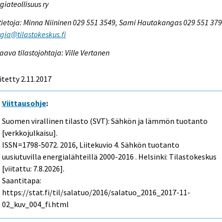
giateollisuus ry
tietoja: Minna Niininen 029 551 3549, Sami Hautakangas 029 551 379
gia@tilastokeskus.fi
aava tilastojohtaja: Ville Vertanen
itetty 2.11.2017
Viittausohje
:
Suomen virallinen tilasto (SVT): Sähkön ja lämmön tuotanto
[verkkojulkaisu].
ISSN=1798-5072. 2016, Liitekuvio 4. Sähkön tuotanto
uusiutuvilla energialähteillä 2000-2016 . Helsinki: Tilastokeskus
[viitattu: 7.8.2026].
Saantitapa:
https://stat.fi/til/salatuo/2016/salatuo_2016_2017-11-
02_kuv_004_fi.html