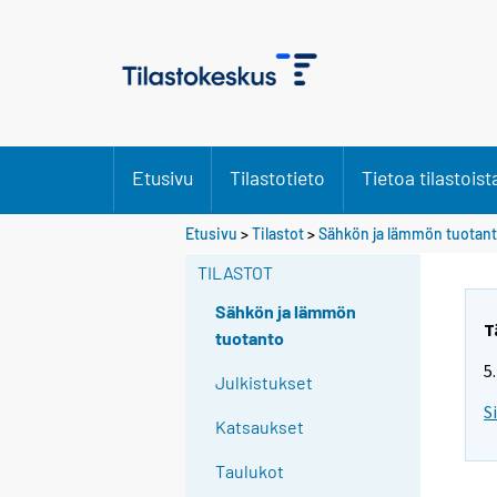
Etusivu
Tilastotieto
Tietoa tilastoist
Etusivu
>
Tilastot
>
Sähkön ja lämmön tuotan
TILASTOT
Sähkön ja lämmön
T
tuotanto
5
Julkistukset
S
Katsaukset
Taulukot