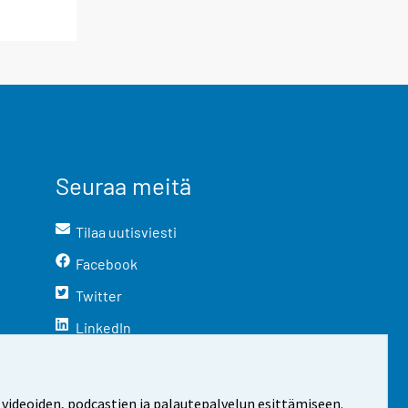
Seuraa meitä
Tilaa uutisviesti
Facebook
Twitter
LinkedIn
YouTube
Instagram
 videoiden, podcastien ja palautepalvelun esittämiseen.