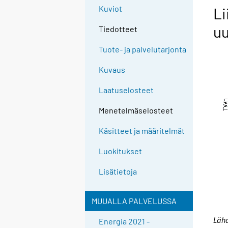
Kuviot
Li
uu
Tiedotteet
Tuote- ja palvelutarjonta
Kuvaus
Laatuselosteet
Menetelmäselosteet
Käsitteet ja määritelmät
Luokitukset
Lisätietoja
MUUALLA PALVELUSSA
Lähd
Energia 2021 -