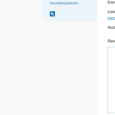
Ener
taulukkopalvelu
Lisä
ener
Vast
Päiv