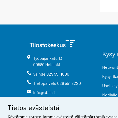
Kysy 
Työpajankatu
13
00580
Helsinki
Neuvonta
Vaihde
029 551 1000
Kysy tila
Tietopalvelu
029 551 2220
Usein ky
info@stat.fi
Medialle
Tietoa evästeistä
Käytämme sivustollamme evästeitä. Välttämättömiä evästeitä t