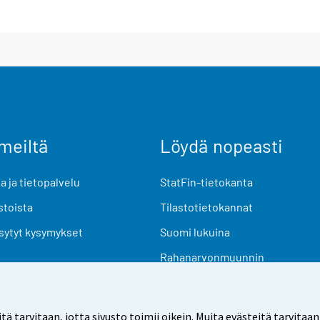
meiltä
Löydä nopeasti
 ja tietopalvelu
StatFin-tietokanta
stoista
Tilastotietokannat
sytyt kysymykset
Suomi lukuina
Rahanarvonmuunnin
Tulevat julkaisut
Tutkimusaineistot
arvitaan, jotta sivusto toimii oikein. Muita evästeitä tarvitaan