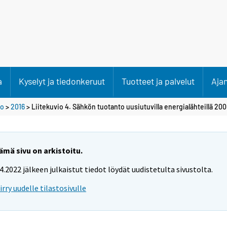
a
Kyselyt ja tiedonkeruut
Tuotteet ja palvelut
Aja
to
>
2016
> Liitekuvio 4. Sähkön tuotanto uusiutuvilla energialähteillä 20
ämä sivu on arkistoitu.
.4.2022 jälkeen julkaistut tiedot löydät uudistetulta sivustolta.
iirry uudelle tilastosivulle