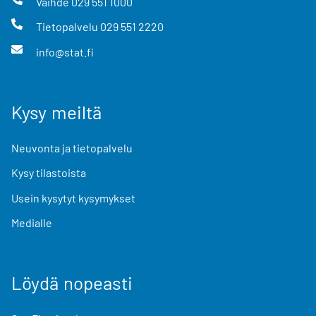
Vaihde
029 551 1000
Tietopalvelu
029 551 2220
info@stat.fi
Kysy meiltä
Neuvonta ja tietopalvelu
Kysy tilastoista
Usein kysytyt kysymykset
Medialle
Löydä nopeasti