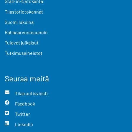
StatFin-tietokanta
Tilastotietokannat
Suomi lukuina
Rahanarvonmuunnin
Tulevat julkaisut
Tutkimusaineistot
Seuraa meitä
Tilaa uutisviesti
Facebook
Twitter
LinkedIn