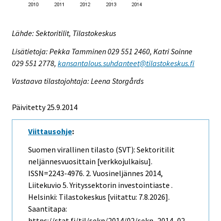
Lähde: Sektoritilit, Tilastokeskus
Lisätietoja: Pekka Tamminen 029 551 2460, Katri Soinne
029 551 2778,
kansantalous.suhdanteet@tilastokeskus.fi
Vastaava tilastojohtaja: Leena Storgårds
Päivitetty 25.9.2014
Viittausohje
:
Suomen virallinen tilasto (SVT): Sektoritilit
neljännesvuosittain [verkkojulkaisu].
ISSN=2243-4976.
2. Vuosineljännes
2014,
Liitekuvio 5. Yrityssektorin investointiaste .
Helsinki: Tilastokeskus [viitattu: 7.8.2026].
Saantitapa:
https://stat.fi/til/sekn/2014/02/sekn_2014_02