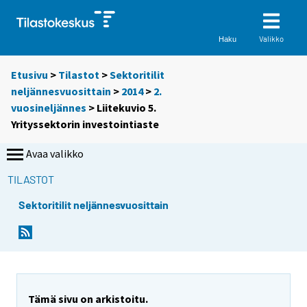
Valikko
Haku
Etusivu
>
Tilastot
>
Sektoritilit
neljännesvuosittain
>
2014
>
2.
vuosineljännes
> Liitekuvio 5.
Yrityssektorin investointiaste
Avaa valikko
TILASTOT
Sektoritilit neljännesvuosittain
Tämä sivu on arkistoitu.