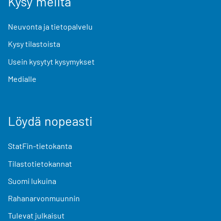
Kysy meiltä
Neuvonta ja tietopalvelu
Kysy tilastoista
Usein kysytyt kysymykset
Medialle
Löydä nopeasti
StatFin-tietokanta
Tilastotietokannat
Suomi lukuina
Rahanarvonmuunnin
Tulevat julkaisut