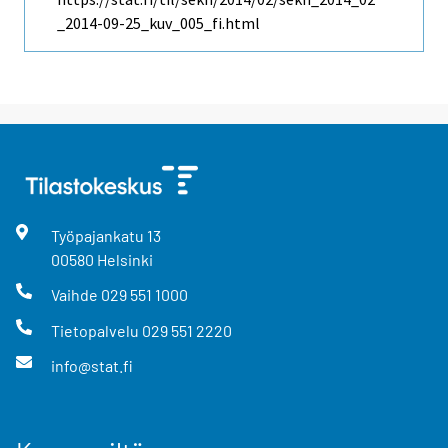
_2014-09-25_kuv_005_fi.html
Työpajankatu
13
00580
Helsinki
Vaihde
029 551 1000
Tietopalvelu
029 551 2220
info@stat.fi