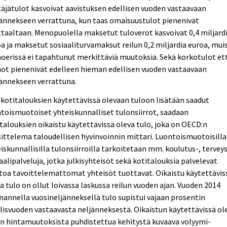
täjätulot kasvoivat aavistuksen edellisen vuoden vastaavaan
ännekseen verrattuna, kun taas omaisuustulot pienenivät
taaltaan. Menopuolella maksetut tuloverot kasvoivat 0,4 miljard
a ja maksetut sosiaaliturvamaksut reilun 0,2 miljardia euroa, mui
erissä ei tapahtunut merkittäviä muutoksia. Sekä korkotulot ett
ot pienenivät edelleen hieman edellisen vuoden vastaavaan
ännekseen verrattuna.
kotitalouksien käytettävissä olevaan tuloon lisätään saadut
toismuotoiset yhteiskunnalliset tulonsiirrot, saadaan
talouksien oikaistu käytettävissä oleva tulo, joka on OECD:n
ittelema taloudellisen hyvinvoinnin mittari. Luontoismuotoisilla
iskunnallisilla tulonsiirroilla tarkoitetaan mm. koulutus-, terveys
aalipalveluja, jotka julkisyhteisöt sekä kotitalouksia palvelevat
toa tavoittelemattomat yhteisöt tuottavat. Oikaistu käytettävis
a tulo on ollut loivassa laskussa reilun vuoden ajan. Vuoden 2014
annella vuosineljänneksellä tulo supistui vajaan prosentin
lisvuoden vastaavasta neljänneksestä. Oikaistun käytettävissä ol
n hintamuutoksista puhdistettua kehitystä kuvaava volyymi-