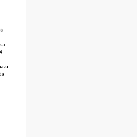
lä
,
ssä
4
aava
ta