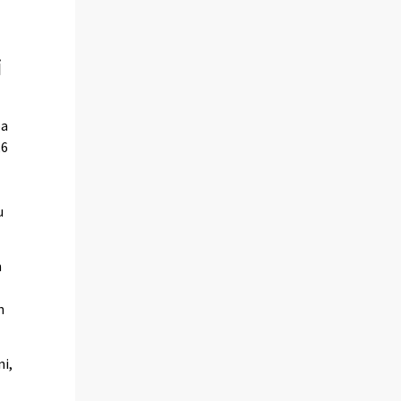
i
oa
,6
u
n
n
ni,