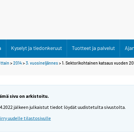
a
Kyselyt ja tiedonkeruut
Tuotteet ja palvelut
Aja
ittain
>
2014
>
3. vuosineljännes
> 1. Sektorikohtainen katsaus vuoden 2
ämä sivu on arkistoitu.
.4.2022 jälkeen julkaistut tiedot löydät uudistetulta sivustolta.
iirry uudelle tilastosivulle