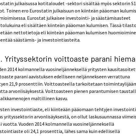
statin julkaisussa kotitaloudet -sektori sisältää myös sektorin S
ot. Toinen ero Eurostatin julkaisuun on kiinteän pääoman kulumi
ioimisessa. Eurostat julkaisee investointi- ja säästämisasteet
tolukuina eli sisältäen kiinteän pääoman kulumisen. Tässä tilast
tetään nettotietoja eli kiinteän pääoman kulumisen huomioimin
entää säästämis- ja investointiasteita.
2. Yrityssektorin voittoaste parani hiem
en 2014 kolmannella vuosineljänneksellä yritysten kausitasoitet
toaste parani aavistuksen edelliseen neljännekseen verrattuna
yen 21,9 prosenttiin. Voittoasteella tarkoitetaan toimintaylijä
tta arvonlisäyksestä. Voittoasteen pienen parantumisen taustal
palkkamenojen maltillinen kasvu.
ysten investointiaste, eli kiinteään pääomaan tehtyjen investoint
s yrityssektorin arvonlisäyksestä, on ollut laskusuunnassa viimei
i vuotta. Vuoden 2014 kolmannella vuosineljänneksellä
stointiaste oli 24,1 prosenttia, lähes sama kuin edellisellä