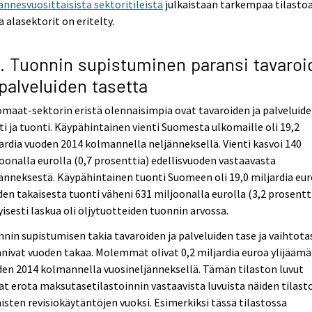
ännesvuosittaisista sektoritileistä
julkaistaan tarkempaa tilastoa
a alasektorit on eritelty.
5. Tuonnin supistuminen paransi tavaroi
 palveluiden tasetta
maat-sektorin eristä olennaisimpia ovat tavaroiden ja palveluid
ti ja tuonti. Käypähintainen vienti Suomesta ulkomaille oli 19,2
ardia vuoden 2014 kolmannella neljänneksellä. Vienti kasvoi 140
oonalla eurolla (0,7 prosenttia) edellisvuoden vastaavasta
änneksestä. Käypähintainen tuonti Suomeen oli 19,0 miljardia eur
en takaisesta tuonti väheni 631 miljoonalla eurolla (3,2 prosentti
yisesti laskua oli öljytuotteiden tuonnin arvossa.
nin supistumisen takia tavaroiden ja palveluiden tase ja vaihtota
nivat vuoden takaa. Molemmat olivat 0,2 miljardia euroa ylijäämä
en 2014 kolmannella vuosineljänneksellä. Tämän tilaston luvut
at erota maksutasetilastoinnin vastaavista luvuista näiden tilast
aisten revisiokäytäntöjen vuoksi. Esimerkiksi tässä tilastossa