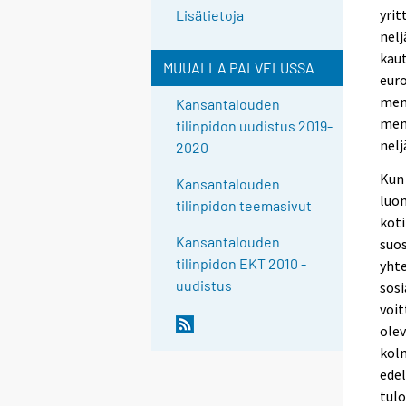
yrit
Lisätietoja
nelj
kaut
MUUALLA PALVELUSSA
euro
meno
Kansantalouden
men
tilinpidon uudistus 2019-
nelj
2020
Kun 
Kansantalouden
luon
tilinpidon teemasivut
koti
Kansantalouden
suos
tilinpidon EKT 2010 -
yhte
uudistus
sosi
voit
olev
kolm
edel
tulo