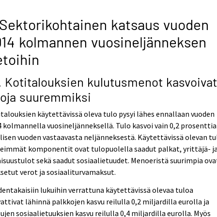
 Sektorikohtainen katsaus vuoden
14 kolmannen vuosineljänneksen
etoihin
1. Kotitalouksien kulutusmenot kasvoivat
loja suuremmiksi
talouksien käytettävissä oleva tulo pysyi lähes ennallaan vuoden
 kolmannella vuosineljänneksellä. Tulo kasvoi vain 0,2 prosenttia
lisen vuoden vastaavasta neljänneksestä. Käytettävissä olevan t
eimmät komponentit ovat tulopuolella saadut palkat, yrittäjä- j
suustulot sekä saadut sosiaalietuudet. Menoeristä suurimpia ova
etut verot ja sosiaaliturvamaksut.
entakaisiin lukuihin verrattuna käytettävissä olevaa tuloa
attivat lähinnä palkkojen kasvu reilulla 0,2 miljardilla eurolla ja
ujen sosiaalietuuksien kasvu reilulla 0,4 miljardilla eurolla. Myös