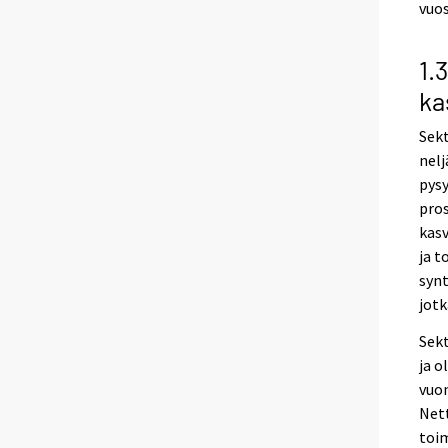
vuos
1.
ka
Sekt
nelj
pysy
pros
kasv
ja t
synt
jotk
Sek
ja o
vuon
Net
toim