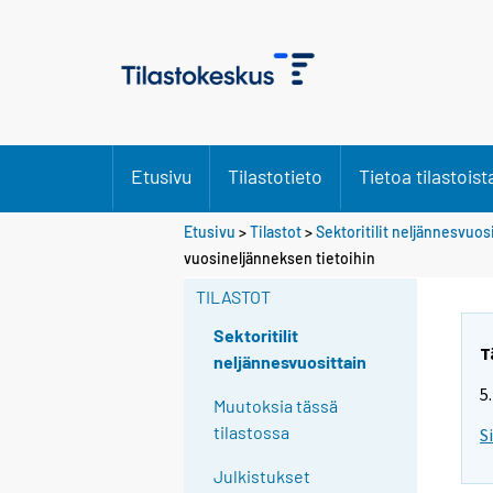
Etusivu
Tilastotieto
Tietoa tilastoist
Etusivu
>
Tilastot
>
Sektoritilit neljännesvuos
vuosineljänneksen tietoihin
TILASTOT
Sektoritilit
T
neljännesvuosittain
5
Muutoksia tässä
tilastossa
S
Julkistukset