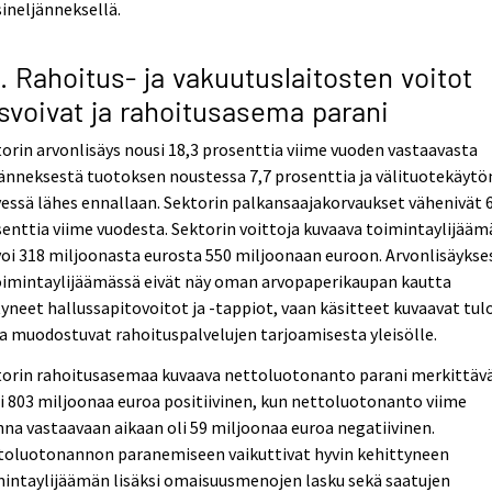
ineljänneksellä.
3. Rahoitus- ja vakuutuslaitosten voitot
svoivat ja rahoitusasema parani
orin arvonlisäys nousi 18,3 prosenttia viime vuoden vastaavasta
änneksestä tuotoksen noustessa 7,7 prosenttia ja välituotekäytö
essä lähes ennallaan. Sektorin palkansaajakorvaukset vähenivät 
enttia viime vuodesta. Sektorin voittoja kuvaava toimintaylijääm
oi 318 miljoonasta eurosta 550 miljoonaan euroon. Arvonlisäykse
oimintaylijäämässä eivät näy oman arvopaperikaupan kautta
yneet hallussapitovoitot ja -tappiot, vaan käsitteet kuvaavat tulo
a muodostuvat rahoituspalvelujen tarjoamisesta yleisölle.
torin rahoitusasemaa kuvaava nettoluotonanto parani merkittävä
li 803 miljoonaa euroa positiivinen, kun nettoluotonanto viime
na vastaavaan aikaan oli 59 miljoonaa euroa negatiivinen.
toluotonannon paranemiseen vaikuttivat hyvin kehittyneen
intaylijäämän lisäksi omaisuusmenojen lasku sekä saatujen