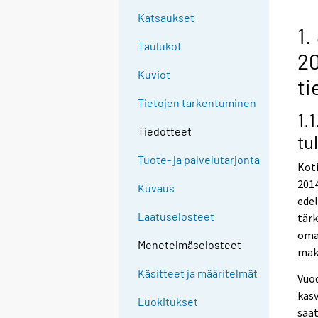
Katsaukset
1.
Taulukot
20
Kuviot
ti
Tietojen tarkentuminen
1.
Tiedotteet
tu
Tuote- ja palvelutarjonta
Koti
2014
Kuvaus
edel
Laatuselosteet
tärk
omai
Menetelmäselosteet
maks
Käsitteet ja määritelmät
Vuod
kasv
Luokitukset
saat