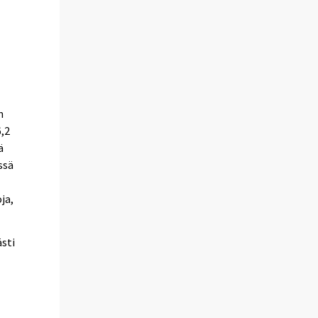
n
6,2
ä
ssä
ja,
sti