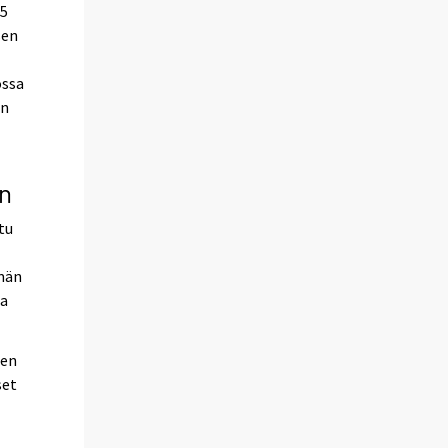
15
sen
ossa
en
an
tu
ämän
la
ien
set