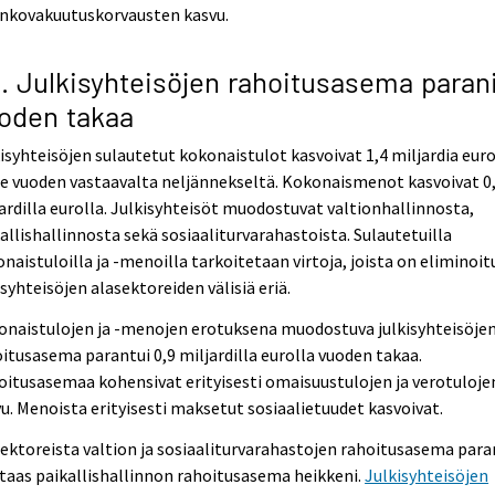
inkovakuutuskorvausten kasvu.
4. Julkisyhteisöjen rahoitusasema paran
oden takaa
isyhteisöjen sulautetut kokonaistulot kasvoivat 1,4 miljardia eur
e vuoden vastaavalta neljännekseltä. Kokonaismenot kasvoivat 0
ardilla eurolla. Julkisyhteisöt muodostuvat valtionhallinnosta,
allishallinnosta sekä sosiaaliturvarahastoista. Sulautetuilla
naistuloilla ja -menoilla tarkoitetaan virtoja, joista on eliminoit
isyhteisöjen alasektoreiden välisiä eriä.
onaistulojen ja -menojen erotuksena muodostuva julkisyhteisöje
itusasema parantui 0,9 miljardilla eurolla vuoden takaa.
itusasemaa kohensivat erityisesti omaisuustulojen ja verotuloje
u. Menoista erityisesti maksetut sosiaalietuudet kasvoivat.
ektoreista valtion ja sosiaaliturvarahastojen rahoitusasema para
taas paikallishallinnon rahoitusasema heikkeni.
Julkisyhteisöjen