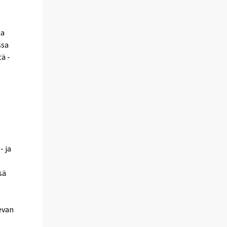
ia
ssa
ä -
- ja
sä
evan