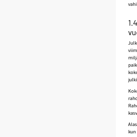
vah
1.
vu
Julk
viim
milj
paik
koko
julk
Kok
raho
Raho
kasv
Alas
kun 