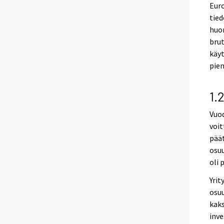
Euro
tied
huom
brut
käy
pien
1.
Vuod
voit
päät
osuu
oli 
Yrit
osuu
kaks
inve