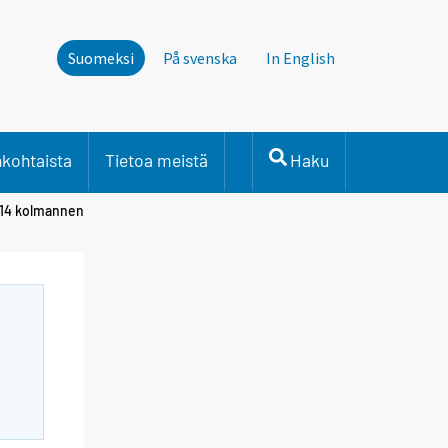
Suomeksi
På svenska
In English
nkohtaista
Tietoa meistä
Haku
014 kolmannen