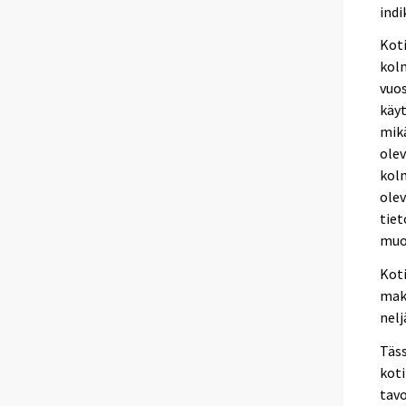
indi
Koti
kolm
vuos
käyt
mik
olev
kolm
olev
tiet
muo
Koti
mak
nelj
Täss
koti
tavo