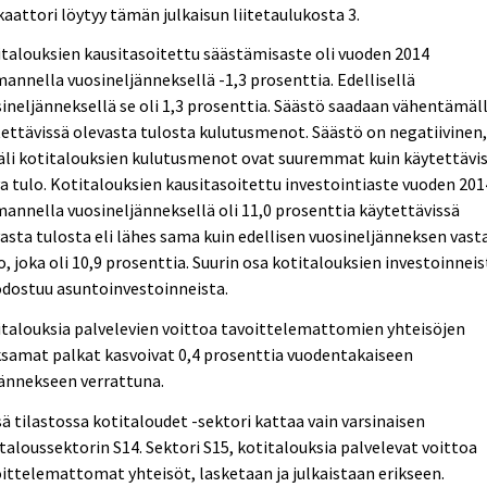
kaattori löytyy tämän julkaisun liitetaulukosta 3.
talouksien kausitasoitettu säästämisaste oli vuoden 2014
annella vuosineljänneksellä -1,3 prosenttia. Edellisellä
ineljänneksellä se oli 1,3 prosenttia. Säästö saadaan vähentämäl
ettävissä olevasta tulosta kulutusmenot. Säästö on negatiivinen
äli kotitalouksien kulutusmenot ovat suuremmat kuin käytettävi
a tulo. Kotitalouksien kausitasoitettu investointiaste vuoden 201
annella vuosineljänneksellä oli 11,0 prosenttia käytettävissä
asta tulosta eli lähes sama kuin edellisen vuosineljänneksen vast
o, joka oli 10,9 prosenttia. Suurin osa kotitalouksien investoinneis
dostuu asuntoinvestoinneista.
talouksia palvelevien voittoa tavoittelemattomien yhteisöjen
samat palkat kasvoivat 0,4 prosenttia vuodentakaiseen
ännekseen verrattuna.
ä tilastossa kotitaloudet -sektori kattaa vain varsinaisen
taloussektorin S14. Sektori S15, kotitalouksia palvelevat voittoa
ittelemattomat yhteisöt, lasketaan ja julkaistaan erikseen.