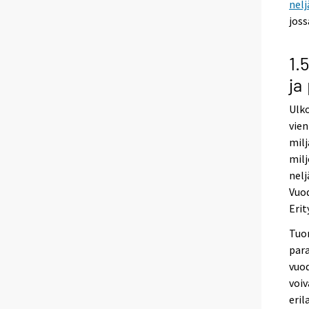
nelj
joss
1.
ja
Ulko
vien
milj
milj
nelj
Vuod
Erit
Tuon
para
vuod
voiv
eril