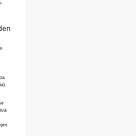
,
den
en
oa.
a).
se
isiä
ojen