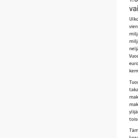
va
Ulko
vien
milj
milj
nelj
Vuod
euro
kemi
Tuon
taka
mak
maks
ylij
tois
Tämä
luvu