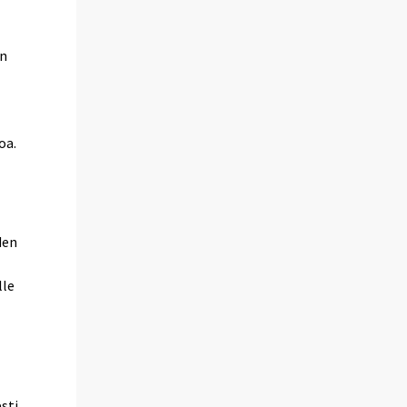
en
oa.
den
lle
esti