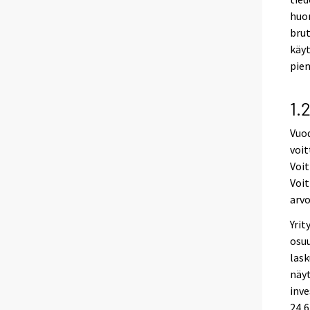
huom
brut
käy
pien
1.
Vuod
voit
Voit
Voit
arv
Yrit
osuu
lask
näyt
inve
24,6