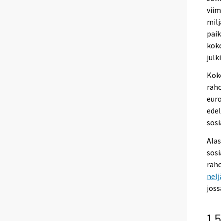
viim
milj
paik
koko
julk
Koko
raho
euro
ede
sosi
Alas
sosi
rah
nelj
joss
1.