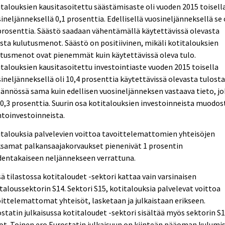
talouksien kausitasoitettu säästämisaste oli vuoden 2015 toisell
ineljänneksellä 0,1 prosenttia. Edellisellä vuosineljänneksellä se 
prosenttia. Säästö saadaan vähentämällä käytettävissä olevasta
sta kulutusmenot. Säästö on positiivinen, mikäli kotitalouksien
tusmenot ovat pienemmät kuin käytettävissä oleva tulo.
talouksien kausitasoitettu investointiaste vuoden 2015 toisella
ineljänneksellä oli 10,4 prosenttia käytettävissä olevasta tulosta 
ännössä sama kuin edellisen vuosineljänneksen vastaava tieto, j
10,3 prosenttia. Suurin osa kotitalouksien investoinneista muodos
toinvestoinneista.
talouksia palvelevien voittoa tavoittelemattomien yhteisöjen
samat palkansaajakorvaukset pienenivät 1 prosentin
dentakaiseen neljännekseen verrattuna.
ä tilastossa kotitaloudet -sektori kattaa vain varsinaisen
taloussektorin S14. Sektori S15, kotitalouksia palvelevat voittoa
ittelemattomat yhteisöt, lasketaan ja julkaistaan erikseen.
statin julkaisussa kotitaloudet -sektori sisältää myös sektorin S
ot. Toinen ero Eurostatin julkaisuun on kiinteän pääoman kulumi