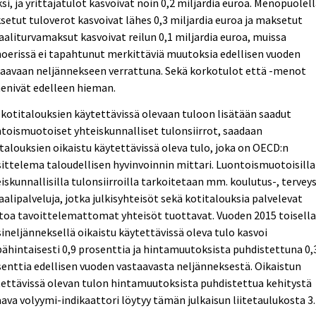
si, ja yrittäjätulot kasvoivat noin 0,2 miljardia euroa. Menopuolel
etut tuloverot kasvoivat lähes 0,3 miljardia euroa ja maksetut
aaliturvamaksut kasvoivat reilun 0,1 miljardia euroa, muissa
erissä ei tapahtunut merkittäviä muutoksia edellisen vuoden
taavaan neljännekseen verrattuna. Sekä korkotulot että -menot
enivät edelleen hieman.
kotitalouksien käytettävissä olevaan tuloon lisätään saadut
toismuotoiset yhteiskunnalliset tulonsiirrot, saadaan
talouksien oikaistu käytettävissä oleva tulo, joka on OECD:n
ittelema taloudellisen hyvinvoinnin mittari. Luontoismuotoisilla
iskunnallisilla tulonsiirroilla tarkoitetaan mm. koulutus-, terveys
aalipalveluja, jotka julkisyhteisöt sekä kotitalouksia palvelevat
toa tavoittelemattomat yhteisöt tuottavat. Vuoden 2015 toisell
ineljänneksellä oikaistu käytettävissä oleva tulo kasvoi
ähintaisesti 0,9 prosenttia ja hintamuutoksista puhdistettuna 0,
enttia edellisen vuoden vastaavasta neljänneksestä. Oikaistun
ettävissä olevan tulon hintamuutoksista puhdistettua kehitystä
ava volyymi-indikaattori löytyy tämän julkaisun liitetaulukosta 3.