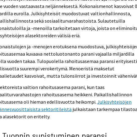
e vuoden vastaavasta neljänneksestä. Kokonaismenot kasvoivat 0
ardilla eurolla. Julkisyhteisöt muodostuvat valtionhallinnosta,
allishallinnosta sekä sosiaaliturvarahastoista. Sulautetuilla
naistuloilla ja -menoilla tarkoitetaan virtoja, joista on eliminoit
isyhteisöjen alasektoreiden välisiä eriä.
naistulojen ja -menojen erotuksena muodostuva, julkisyhteisöje
itusasemaa kuvaava nettoluotonanto parani vajaalla miljardilla
lla vuoden takaa. Tulopuolella rahoitusasemaa paransi erityisest
llisvuotta suurempi verokertymä. Menoeristä maksetut
aalietuudet kasvoivat, mutta tulonsiirrot ja investoinnit vähenivä
ektoreista valtion rahoitusasema parani, kun taas
aaliturvarahastojen rahoitusasema heikkeni. Paikallishallinnon
oitusasema oli hieman edellisvuotta heikompi.
Julkisyhteisöjen
ännesvuosittaisista sektoritileistä
julkaistaan tarkempaa tilastoa
a alasektorit on eritelty.
5 Tuonnin supistuminen paransi