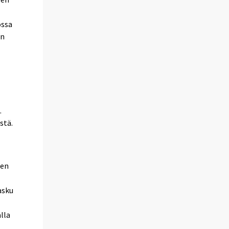
ossa
en
.
stä.
ien
asku
lla