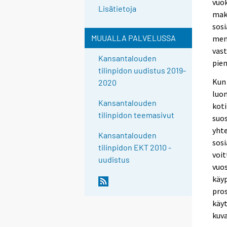
vuok
Lisätietoja
maks
sosi
MUUALLA PALVELUSSA
meno
vas
Kansantalouden
pien
tilinpidon uudistus 2019-
Kun 
2020
luon
Kansantalouden
koti
tilinpidon teemasivut
suos
yhte
Kansantalouden
sosi
tilinpidon EKT 2010 -
voit
uudistus
vuos
käyp
pros
käyt
kuva