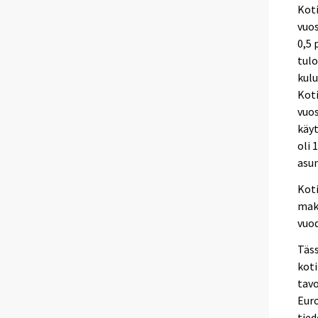
Koti
vuos
0,5 
tulo
kulu
Koti
vuos
käyt
oli 
asun
Koti
mak
vuo
Täss
koti
tavo
Euro
tied