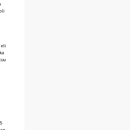
a
oli
eli
oka
tuu
15
sen