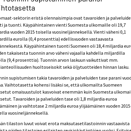
ihtotasetta
maat-sektorin eristä olennaisimpia ovat tavaroiden ja palveluid
ti ja tuonti. Käypähintainen vienti Suomesta ulkomaille oli 19,7
ardia vuoden 2015 toisella vuosineljänneksellä. Vienti väheni 0,1
ardilla eurolla (0,4 prosenttia) edellisvuoden vastaavasta
änneksestä. Käypähintainen tuonti Suomeen oli 18,4 miljardia eur
en takaisesta tuonnin arvo väheni vajaalla kahdella miljardilla
lla (9,4 prosenttia). Tuonnin arvon laskuun vaikuttivat mm.
anteollisuuden huoltoseisokit sekä öljytuotteiden hinnan lasku.
nin supistumisen takia tavaroiden ja palveluiden tase parani vuo
a. Vaihtotasetta kohensi lisäksi se, että ulkomailta Suomeen
setut omaisuustulot kasvoivat enemmän kuin Suomesta ulkomai
etut. Tavaroiden ja palveluiden tase oli 1,8 miljardia euroa
äämäinen ja vaihtotase 2 miljardia euroa ylijäämäinen vuoden 2015
ella vuosineljänneksellä.
n tilaston luvut voivat erota maksutasetilastoinnin vastaavista
ista näiden tilastojen erilaisten revisiokäytäntöjen vuoksi. Erityis