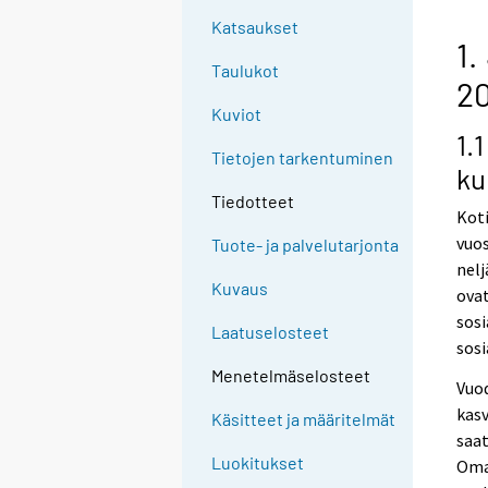
Katsaukset
1.
Taulukot
20
Kuviot
1.
Tietojen tarkentuminen
ku
Tiedotteet
Koti
vuos
Tuote- ja palvelutarjonta
nel
Kuvaus
ovat
sosi
Laatuselosteet
sosi
Menetelmäselosteet
Vuod
kasv
Käsitteet ja määritelmät
saat
Luokitukset
Oma