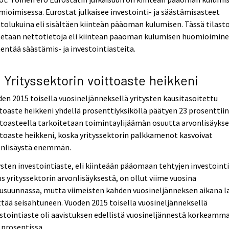
ioimisessa. Eurostat julkaisee investointi- ja säästämisasteet
tolukuina eli sisältäen kiinteän pääoman kulumisen. Tässä tilast
tetään nettotietoja eli kiinteän pääoman kulumisen huomioimin
entää säästämis- ja investointiasteita.
2 Yrityssektorin voittoaste heikkeni
en 2015 toisella vuosineljänneksellä yritysten kausitasoitettu
toaste heikkeni yhdellä prosenttiyksiköllä päätyen 23 prosenttiin
toasteella tarkoitetaan toimintaylijäämän osuutta arvonlisäykse
toaste heikkeni, koska yrityssektorin palkkamenot kasvoivat
onlisäystä enemmän.
ysten investointiaste, eli kiinteään pääomaan tehtyjen investoint
s yrityssektorin arvonlisäyksestä, on ollut viime vuosina
usuunnassa, mutta viimeisten kahden vuosineljänneksen aikana l
tää seisahtuneen. Vuoden 2015 toisella vuosineljänneksellä
stointiaste oli aavistuksen edellistä vuosineljännestä korkeamma
 prosentissa.