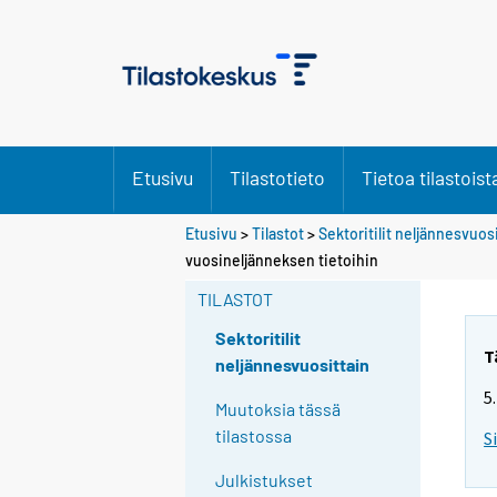
Etusivu
Tilastotieto
Tietoa tilastoist
Etusivu
>
Tilastot
>
Sektoritilit neljännesvuos
vuosineljänneksen tietoihin
TILASTOT
Sektoritilit
T
neljännesvuosittain
5
Muutoksia tässä
tilastossa
S
Julkistukset