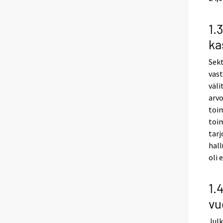
1.
ka
Sekt
vas
väl
arvo
toim
toim
tarj
hal
oli 
1.
vu
Julk