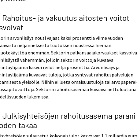
3 Rahoitus- ja vakuutuslaitosten voitot
svoivat
orin arvonlisäys nousi vajaat kaksi prosenttia viime vuoden
taavasta neljänneksestä tuotoksen noustessa hieman
ituotekäyttöä enemmän. Sektorin palkansaajakorvaukset kasvoiva
nlisäystä vähemmän, jolloin sektorin voittoja kuvaava
intaylijäämä kasvoi reilut neljä prosenttia. Arvonlisäys ja
intaylijäämä kuvaavat tuloja, jotka syntyvät rahoituspalvelujen
oamisesta yleisölle. Niihin ei lueta omaisuustuloja tai arvopapere
lussapitovoittoja. Sektorin rahoitusasemaa kuvaava nettoluoton
edellisvuoden lukemissa.
4 Julkisyhteisöjen rahoitusasema parani
oden takaa
isyhteisöjen sulautetut kokonaistulot kasvoivat 1,1 miljardia eur