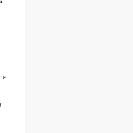
la
- ja
a
3