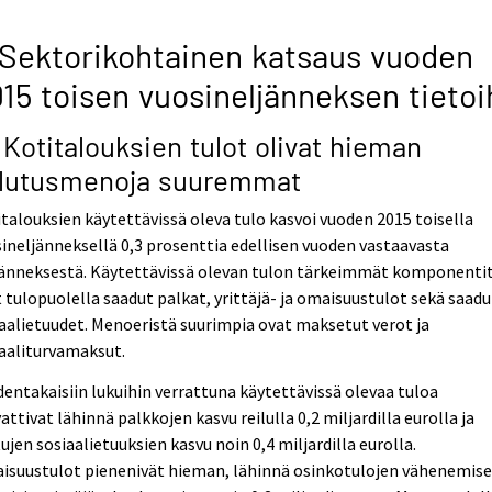
 Sektorikohtainen katsaus vuoden
15 toisen vuosineljänneksen tietoi
1 Kotitalouksien tulot olivat hieman
lutusmenoja suuremmat
talouksien käytettävissä oleva tulo kasvoi vuoden 2015 toisella
ineljänneksellä 0,3 prosenttia edellisen vuoden vastaavasta
jänneksestä. Käytettävissä olevan tulon tärkeimmät komponenti
 tulopuolella saadut palkat, yrittäjä- ja omaisuustulot sekä saadu
aalietuudet. Menoeristä suurimpia ovat maksetut verot ja
aaliturvamaksut.
entakaisiin lukuihin verrattuna käytettävissä olevaa tuloa
attivat lähinnä palkkojen kasvu reilulla 0,2 miljardilla eurolla ja
ujen sosiaalietuuksien kasvu noin 0,4 miljardilla eurolla.
isuustulot pienenivät hieman, lähinnä osinkotulojen vähenemis