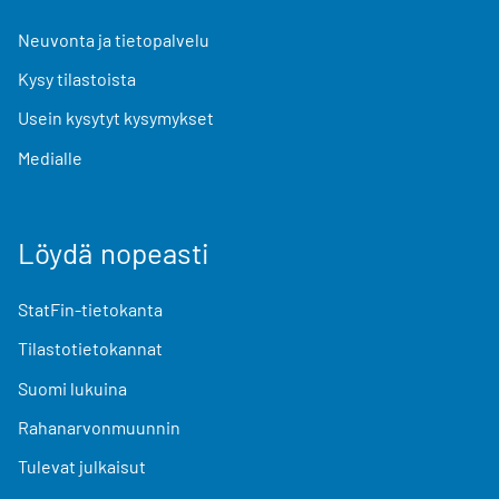
Neuvonta ja tietopalvelu
Kysy tilastoista
Usein kysytyt kysymykset
Medialle
Löydä nopeasti
StatFin-tietokanta
Tilastotietokannat
Suomi lukuina
Rahanarvonmuunnin
Tulevat julkaisut