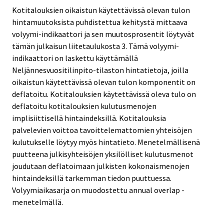
Kotitalouksien oikaistun käytettävissä olevan tulon
hintamuutoksista puhdistettua kehitystä mittaava
volyymi-indikaattori ja sen muutosprosentit löytyvät
tämän julkaisun liitetaulukosta 3. Tämä volyymi-
indikaattori on laskettu käyttämällä
Neljännesvuositilinpito-tilaston hintatietoja, joilla
oikaistun käytettävissä olevan tulon komponentit on
deflatoitu. Kotitalouksien käytettävissä oleva tulo on
deflatoitu kotitalouksien kulutusmenojen
implisiittisellä hintaindeksillä. Kotitalouksia
palvelevien voittoa tavoittelemattomien yhteisöjen
kulutukselle löytyy myös hintatieto. Menetelmällisenä
puutteena julkisyhteisöjen yksilölliset kulutusmenot
joudutaan deflatoimaan julkisten kokonaismenojen
hintaindeksillä tarkemman tiedon puuttuessa.
Volyymiaikasarja on muodostettu annual overlap -
menetelmällä.