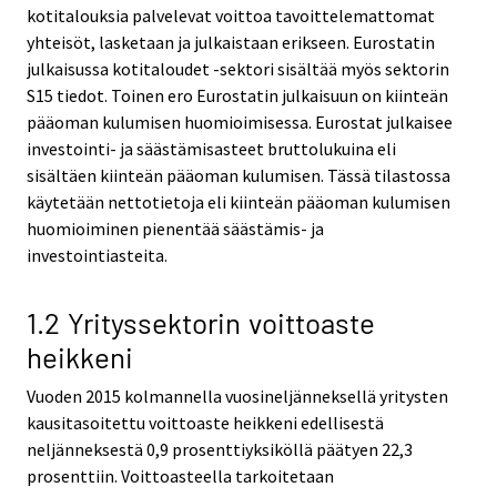
kotitalouksia palvelevat voittoa tavoittelemattomat
yhteisöt, lasketaan ja julkaistaan erikseen. Eurostatin
julkaisussa kotitaloudet -sektori sisältää myös sektorin
S15 tiedot. Toinen ero Eurostatin julkaisuun on kiinteän
pääoman kulumisen huomioimisessa. Eurostat julkaisee
investointi- ja säästämisasteet bruttolukuina eli
sisältäen kiinteän pääoman kulumisen. Tässä tilastossa
käytetään nettotietoja eli kiinteän pääoman kulumisen
huomioiminen pienentää säästämis- ja
investointiasteita.
1.2 Yrityssektorin voittoaste
heikkeni
Vuoden 2015 kolmannella vuosineljänneksellä yritysten
kausitasoitettu voittoaste heikkeni edellisestä
neljänneksestä 0,9 prosenttiyksiköllä päätyen 22,3
prosenttiin. Voittoasteella tarkoitetaan