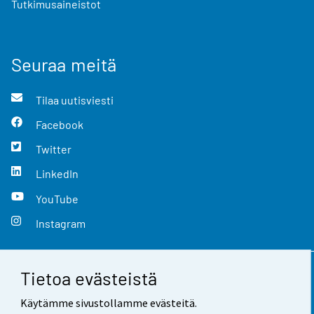
Tutkimusaineistot
Seuraa meitä
Tilaa uutisviesti
Facebook
Twitter
LinkedIn
YouTube
Instagram
Tietoa evästeistä
Yhteystiedot
Käytämme sivustollamme evästeitä.
Palaute