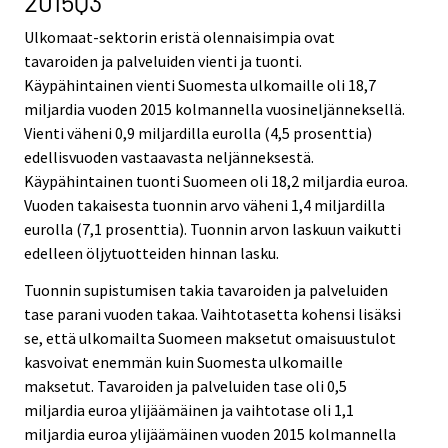
2015Q3
Ulkomaat-sektorin eristä olennaisimpia ovat
tavaroiden ja palveluiden vienti ja tuonti.
Käypähintainen vienti Suomesta ulkomaille oli 18,7
miljardia vuoden 2015 kolmannella vuosineljänneksellä.
Vienti väheni 0,9 miljardilla eurolla (4,5 prosenttia)
edellisvuoden vastaavasta neljänneksestä.
Käypähintainen tuonti Suomeen oli 18,2 miljardia euroa.
Vuoden takaisesta tuonnin arvo väheni 1,4 miljardilla
eurolla (7,1 prosenttia). Tuonnin arvon laskuun vaikutti
edelleen öljytuotteiden hinnan lasku.
Tuonnin supistumisen takia tavaroiden ja palveluiden
tase parani vuoden takaa. Vaihtotasetta kohensi lisäksi
se, että ulkomailta Suomeen maksetut omaisuustulot
kasvoivat enemmän kuin Suomesta ulkomaille
maksetut. Tavaroiden ja palveluiden tase oli 0,5
miljardia euroa ylijäämäinen ja vaihtotase oli 1,1
miljardia euroa ylijäämäinen vuoden 2015 kolmannella