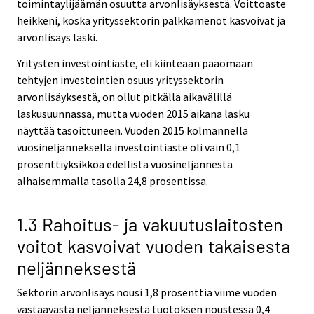
toimintaylijäämän osuutta arvonlisäyksestä. Voittoaste
heikkeni, koska yrityssektorin palkkamenot kasvoivat ja
arvonlisäys laski.
Yritysten investointiaste, eli kiinteään pääomaan
tehtyjen investointien osuus yrityssektorin
arvonlisäyksestä, on ollut pitkällä aikavälillä
laskusuunnassa, mutta vuoden 2015 aikana lasku
näyttää tasoittuneen. Vuoden 2015 kolmannella
vuosineljänneksellä investointiaste oli vain 0,1
prosenttiyksikköä edellistä vuosineljännestä
alhaisemmalla tasolla 24,8 prosentissa.
1.3 Rahoitus- ja vakuutuslaitosten
voitot kasvoivat vuoden takaisesta
neljänneksestä
Sektorin arvonlisäys nousi 1,8 prosenttia viime vuoden
vastaavasta neljänneksestä tuotoksen noustessa 0,4