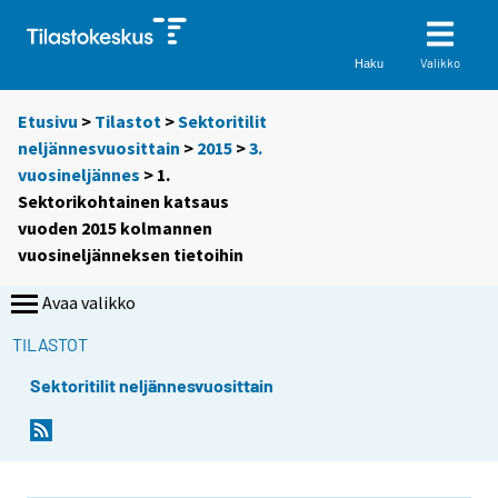
Valikko
Haku
Etusivu
>
Tilastot
>
Sektoritilit
neljännesvuosittain
>
2015
>
3.
vuosineljännes
> 1.
Sektorikohtainen katsaus
vuoden 2015 kolmannen
vuosineljänneksen tietoihin
Avaa valikko
TILASTOT
Sektoritilit neljännesvuosittain