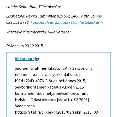
Lähde: Sektoritilit, Tilastokeskus
Lisätietoja: Pekka Tamminen 029 551 2460, Katri Soinne
029 551 2778,
kansantalous.suhdanteet@tilastokeskus.fi
Vastaava tilastojohtaja: Ville Vertanen
Päivitetty 23.12.2015
Viittausohje
:
Suomen virallinen tilasto (SVT): Sektoritilit
neljännesvuosittain [verkkojulkaisu].
ISSN=2243-4976.
3. Vuosineljännes
2015, 1.
Sektorikohtainen katsaus vuoden 2015
kolmannen vuosineljänneksen tietoihin .
Helsinki: Tilastokeskus [viitattu: 7.8.2026].
Saantitapa:
https://stat.fi/til/sekn/2015/03/sekn_2015_03