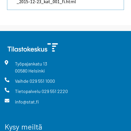
_2015-12-23_kat_001_fi.html
Työpajankatu
13
00580
Helsinki
Vaihde
029 551 1000
Tietopalvelu
029 551 2220
info@stat.fi
Kysy meiltä