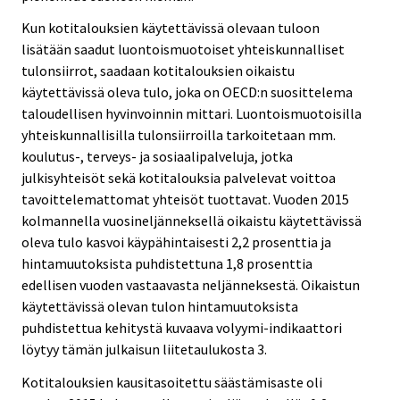
Kun kotitalouksien käytettävissä olevaan tuloon
lisätään saadut luontoismuotoiset yhteiskunnalliset
tulonsiirrot, saadaan kotitalouksien oikaistu
käytettävissä oleva tulo, joka on OECD:n suosittelema
taloudellisen hyvinvoinnin mittari. Luontoismuotoisilla
yhteiskunnallisilla tulonsiirroilla tarkoitetaan mm.
koulutus-, terveys- ja sosiaalipalveluja, jotka
julkisyhteisöt sekä kotitalouksia palvelevat voittoa
tavoittelemattomat yhteisöt tuottavat. Vuoden 2015
kolmannella vuosineljänneksellä oikaistu käytettävissä
oleva tulo kasvoi käypähintaisesti 2,2 prosenttia ja
hintamuutoksista puhdistettuna 1,8 prosenttia
edellisen vuoden vastaavasta neljänneksestä. Oikaistun
käytettävissä olevan tulon hintamuutoksista
puhdistettua kehitystä kuvaava volyymi-indikaattori
löytyy tämän julkaisun liitetaulukosta 3.
Kotitalouksien kausitasoitettu säästämisaste oli