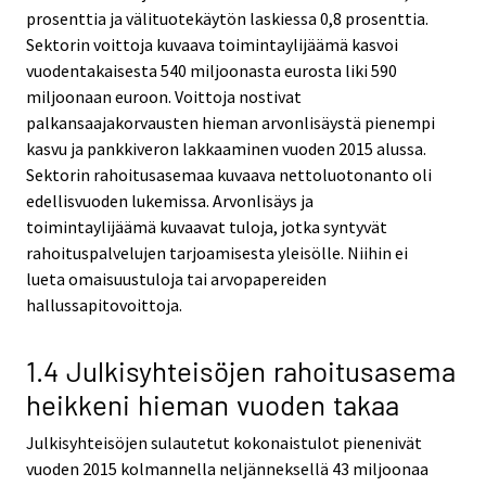
prosenttia ja välituotekäytön laskiessa 0,8 prosenttia.
Sektorin voittoja kuvaava toimintaylijäämä kasvoi
vuodentakaisesta 540 miljoonasta eurosta liki 590
miljoonaan euroon. Voittoja nostivat
palkansaajakorvausten hieman arvonlisäystä pienempi
kasvu ja pankkiveron lakkaaminen vuoden 2015 alussa.
Sektorin rahoitusasemaa kuvaava nettoluotonanto oli
edellisvuoden lukemissa. Arvonlisäys ja
toimintaylijäämä kuvaavat tuloja, jotka syntyvät
rahoituspalvelujen tarjoamisesta yleisölle. Niihin ei
lueta omaisuustuloja tai arvopapereiden
hallussapitovoittoja.
1.4 Julkisyhteisöjen rahoitusasema
heikkeni hieman vuoden takaa
Julkisyhteisöjen sulautetut kokonaistulot pienenivät
vuoden 2015 kolmannella neljänneksellä 43 miljoonaa