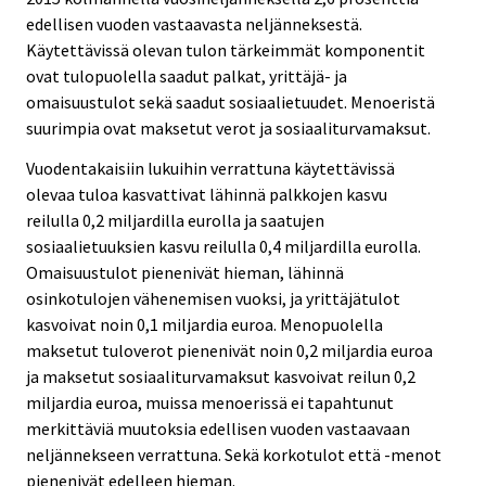
edellisen vuoden vastaavasta neljänneksestä.
Käytettävissä olevan tulon tärkeimmät komponentit
ovat tulopuolella saadut palkat, yrittäjä- ja
omaisuustulot sekä saadut sosiaalietuudet. Menoeristä
suurimpia ovat maksetut verot ja sosiaaliturvamaksut.
Vuodentakaisiin lukuihin verrattuna käytettävissä
olevaa tuloa kasvattivat lähinnä palkkojen kasvu
reilulla 0,2 miljardilla eurolla ja saatujen
sosiaalietuuksien kasvu reilulla 0,4 miljardilla eurolla.
Omaisuustulot pienenivät hieman, lähinnä
osinkotulojen vähenemisen vuoksi, ja yrittäjätulot
kasvoivat noin 0,1 miljardia euroa. Menopuolella
maksetut tuloverot pienenivät noin 0,2 miljardia euroa
ja maksetut sosiaaliturvamaksut kasvoivat reilun 0,2
miljardia euroa, muissa menoerissä ei tapahtunut
merkittäviä muutoksia edellisen vuoden vastaavaan
neljännekseen verrattuna. Sekä korkotulot että -menot
pienenivät edelleen hieman.