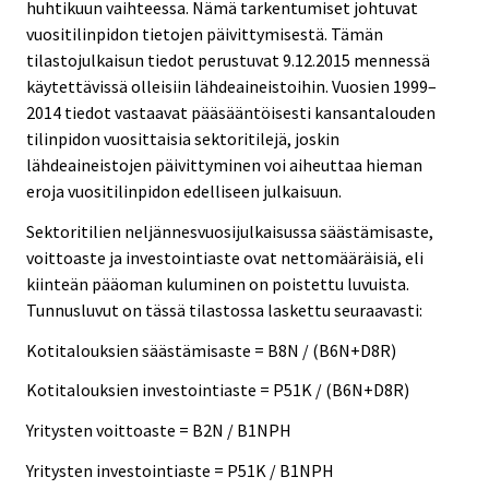
huhtikuun vaihteessa. Nämä tarkentumiset johtuvat
vuositilinpidon tietojen päivittymisestä. Tämän
tilastojulkaisun tiedot perustuvat 9.12.2015 mennessä
käytettävissä olleisiin lähdeaineistoihin. Vuosien 1999–
2014 tiedot vastaavat pääsääntöisesti kansantalouden
tilinpidon vuosittaisia sektoritilejä, joskin
lähdeaineistojen päivittyminen voi aiheuttaa hieman
eroja vuositilinpidon edelliseen julkaisuun.
Sektoritilien neljännesvuosijulkaisussa säästämisaste,
voittoaste ja investointiaste ovat nettomääräisiä, eli
kiinteän pääoman kuluminen on poistettu luvuista.
Tunnusluvut on tässä tilastossa laskettu seuraavasti:
Kotitalouksien säästämisaste = B8N / (B6N+D8R)
Kotitalouksien investointiaste = P51K / (B6N+D8R)
Yritysten voittoaste = B2N / B1NPH
Yritysten investointiaste = P51K / B1NPH