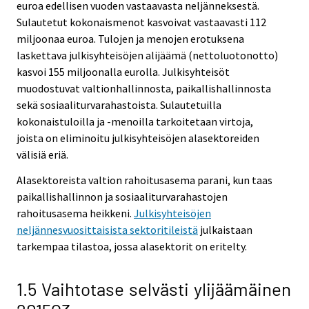
euroa edellisen vuoden vastaavasta neljänneksestä.
Sulautetut kokonaismenot kasvoivat vastaavasti 112
miljoonaa euroa. Tulojen ja menojen erotuksena
laskettava julkisyhteisöjen alijäämä (nettoluotonotto)
kasvoi 155 miljoonalla eurolla. Julkisyhteisöt
muodostuvat valtionhallinnosta, paikallishallinnosta
sekä sosiaaliturvarahastoista. Sulautetuilla
kokonaistuloilla ja -menoilla tarkoitetaan virtoja,
joista on eliminoitu julkisyhteisöjen alasektoreiden
välisiä eriä.
Alasektoreista valtion rahoitusasema parani, kun taas
paikallishallinnon ja sosiaaliturvarahastojen
rahoitusasema heikkeni.
Julkisyhteisöjen
neljännesvuosittaisista sektoritileistä
julkaistaan
tarkempaa tilastoa, jossa alasektorit on eritelty.
1.5 Vaihtotase selvästi ylijäämäinen