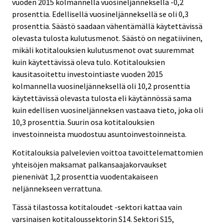
vuoden 2015 kolmannella vuosineljänneksellä -0,2
prosenttia. Edellisellä vuosineljänneksellä se oli 0,3
prosenttia. Säästö saadaan vähentämällä käytettävissä
olevasta tulosta kulutusmenot. Säästö on negatiivinen,
mikäli kotitalouksien kulutusmenot ovat suuremmat
kuin käytettävissä oleva tulo. Kotitalouksien
kausitasoitettu investointiaste vuoden 2015
kolmannella vuosineljänneksellä oli 10,2 prosenttia
käytettävissä olevasta tulosta eli käytännössä sama
kuin edellisen vuosineljänneksen vastaava tieto, joka oli
10,3 prosenttia. Suurin osa kotitalouksien
investoinneista muodostuu asuntoinvestoinneista.
Kotitalouksia palvelevien voittoa tavoittelemattomien
yhteisöjen maksamat palkansaajakorvaukset
pienenivät 1,2 prosenttia vuodentakaiseen
neljännekseen verrattuna.
Tässä tilastossa kotitaloudet -sektori kattaa vain
varsinaisen kotitaloussektorin S14. Sektori S15,