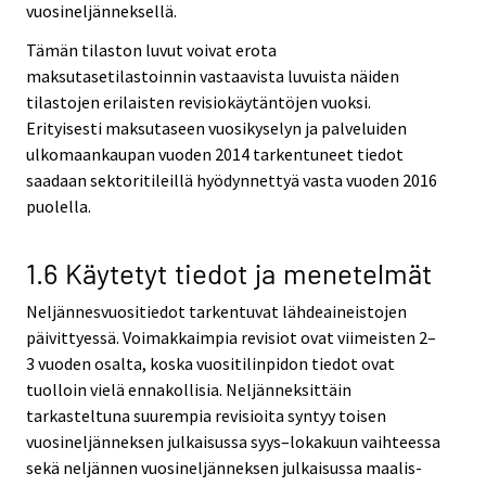
vuosineljänneksellä.
Tämän tilaston luvut voivat erota
maksutasetilastoinnin vastaavista luvuista näiden
tilastojen erilaisten revisiokäytäntöjen vuoksi.
Erityisesti maksutaseen vuosikyselyn ja palveluiden
ulkomaankaupan vuoden 2014 tarkentuneet tiedot
saadaan sektoritileillä hyödynnettyä vasta vuoden 2016
puolella.
1.6 Käytetyt tiedot ja menetelmät
Neljännesvuositiedot tarkentuvat lähdeaineistojen
päivittyessä. Voimakkaimpia revisiot ovat viimeisten 2–
3 vuoden osalta, koska vuositilinpidon tiedot ovat
tuolloin vielä ennakollisia. Neljänneksittäin
tarkasteltuna suurempia revisioita syntyy toisen
vuosineljänneksen julkaisussa syys–lokakuun vaihteessa
sekä neljännen vuosineljänneksen julkaisussa maalis-