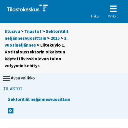
Valikko
Haku
Etusivu
>
Tilastot
>
Sektoritilit
neljännesvuosittain
>
2015
>
3.
vuosineljännes
> Liitekuvio 1.
Kotitaloussektorin oikaistun
käytettävissä olevan tulon
volyymin kehitys
Avaa valikko
TILASTOT
Sektoritilit neljännesvuosittain