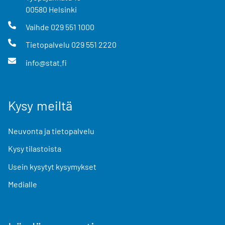
00580
Helsinki
Vaihde
029 551 1000
Tietopalvelu
029 551 2220
info@stat.fi
Kysy meiltä
Neuvonta ja tietopalvelu
Kysy tilastoista
Usein kysytyt kysymykset
Medialle