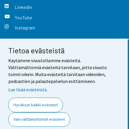
LinkedIn
YouTube
Instagram
Tietoa evästeistä
Yhteystiedot
Käytämme sivustollamme evästeitä.
Palaute
Välttämättömiä evästeitä tarvitaan, jotta sivusto
toimii oikein. Muita evästeitä tarvitaan videoiden,
Käyttöehdot
podcastien ja palautepalvelun esittämiseen.
Tietosuoja
Lue lisää evästeistä.
Saavutettavuus
Hyväksyn kaikki evästeet
Tietoa sivustosta
Vain välttämättömät evästeet
Evästeasetukset