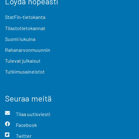
Löydä nopeasti
StatFin-tietokanta
Tilastotietokannat
Suomi lukuina
Rahanarvonmuunnin
Tulevat julkaisut
Tutkimusaineistot
Seuraa meitä
Tilaa uutisviesti
Facebook
Twitter