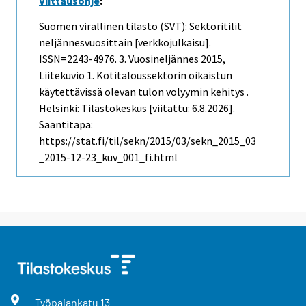
Viittausohje
:
Suomen virallinen tilasto (SVT): Sektoritilit
neljännesvuosittain [verkkojulkaisu].
ISSN=2243-4976.
3. Vuosineljännes
2015,
Liitekuvio 1. Kotitaloussektorin oikaistun
käytettävissä olevan tulon volyymin kehitys .
Helsinki: Tilastokeskus [viitattu: 6.8.2026].
Saantitapa:
https://stat.fi/til/sekn/2015/03/sekn_2015_03
_2015-12-23_kuv_001_fi.html
Työpajankatu
13