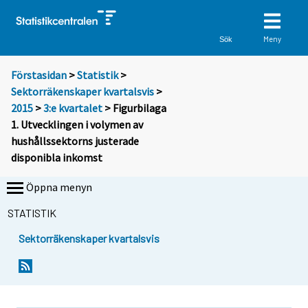
Meny
Sök
Förstasidan
>
Statistik
>
Sektorräkenskaper kvartalsvis
>
2015
>
3:e kvartalet
> Figurbilaga
1. Utvecklingen i volymen av
hushållssektorns justerade
disponibla inkomst
Öppna menyn
STATISTIK
Sektorräkenskaper kvartalsvis