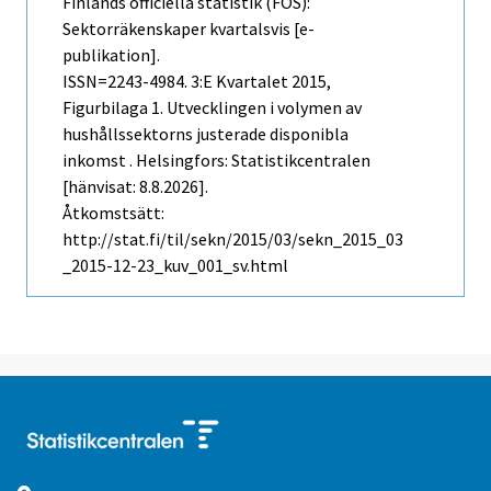
Finlands officiella statistik (FOS):
Sektorräkenskaper kvartalsvis [e-
publikation].
ISSN=2243-4984.
3:e Kvartalet
2015,
Figurbilaga 1. Utvecklingen i volymen av
hushållssektorns justerade disponibla
inkomst . Helsingfors: Statistikcentralen
[hänvisat: 8.8.2026].
Åtkomstsätt:
http://stat.fi/til/sekn/2015/03/sekn_2015_03
_2015-12-23_kuv_001_sv.html