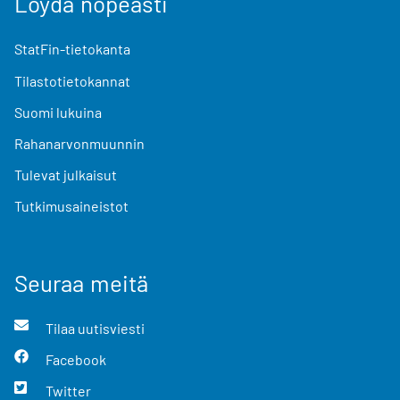
Löydä nopeasti
StatFin-tietokanta
Tilastotietokannat
Suomi lukuina
Rahanarvonmuunnin
Tulevat julkaisut
Tutkimusaineistot
Seuraa meitä
Tilaa uutisviesti
Facebook
Twitter