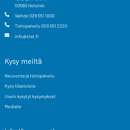
00580
Helsinki
Vaihde
029 551 1000
Tietopalvelu
029 551 2220
info@stat.fi
Kysy meiltä
Neuvonta ja tietopalvelu
Kysy tilastoista
Usein kysytyt kysymykset
Medialle