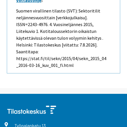
Viittausohje
:
Suomen virallinen tilasto (SVT): Sektoritilit
neljännesvuosittain [verkkojulkaisu].
ISSN=2243-4976.
4. Vuosineljännes
2015,
Liitekuvio 1. Kotitaloussektorin oikaistun
käytettävissä olevan tulon volyymin kehitys .
Helsinki: Tilastokeskus [viitattu: 7.8.2026].
Saantitapa:
https://stat.fi/til/sekn/2015/04/sekn_2015_04
_2016-03-16_kuv_001_fi.html
Työpajankatu
13