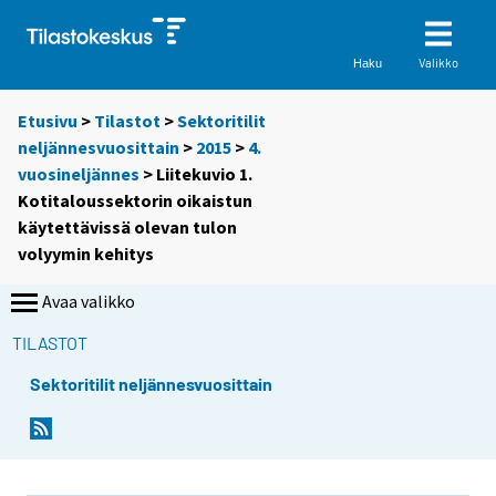
Valikko
Haku
Etusivu
>
Tilastot
>
Sektoritilit
neljännesvuosittain
>
2015
>
4.
vuosineljännes
> Liitekuvio 1.
Kotitaloussektorin oikaistun
käytettävissä olevan tulon
volyymin kehitys
Avaa valikko
TILASTOT
Sektoritilit neljännesvuosittain