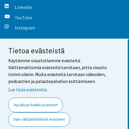
LinkedIn
YouTube
Instagram
Tietoa evästeistä
Yhteystiedot
Käytämme sivustollamme evästeitä.
Palaute
Välttämättömiä evästeitä tarvitaan, jotta sivusto
toimii oikein. Muita evästeitä tarvitaan videoiden,
Käyttöehdot
podcastien ja palautepalvelun esittämiseen.
Tietosuoja
Lue lisää evästeistä.
Saavutettavuus
Hyväksyn kaikki evästeet
Tietoa sivustosta
Vain välttämättömät evästeet
Evästeasetukset