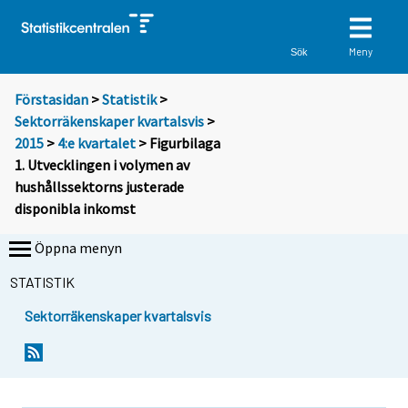
Meny
Sök
Förstasidan
>
Statistik
>
Sektorräkenskaper kvartalsvis
>
2015
>
4:e kvartalet
> Figurbilaga
1. Utvecklingen i volymen av
hushållssektorns justerade
disponibla inkomst
Öppna menyn
STATISTIK
Sektorräkenskaper kvartalsvis