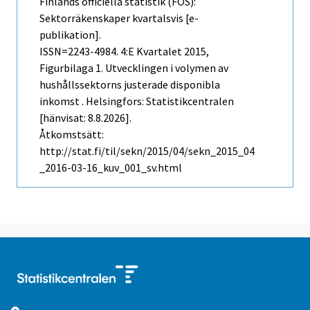
Finlands officiella statistik (FOS):
Sektorräkenskaper kvartalsvis [e-
publikation].
ISSN=2243-4984.
4:e Kvartalet
2015,
Figurbilaga 1. Utvecklingen i volymen av
hushållssektorns justerade disponibla
inkomst . Helsingfors: Statistikcentralen
[hänvisat: 8.8.2026].
Åtkomstsätt:
http://stat.fi/til/sekn/2015/04/sekn_2015_04
_2016-03-16_kuv_001_sv.html