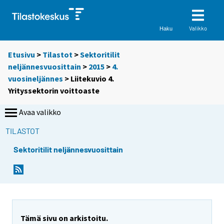
Valikko
Haku
Etusivu
>
Tilastot
>
Sektoritilit
neljännesvuosittain
>
2015
>
4.
vuosineljännes
> Liitekuvio 4.
Yrityssektorin voittoaste
Avaa valikko
TILASTOT
Sektoritilit neljännesvuosittain
Tämä sivu on arkistoitu.