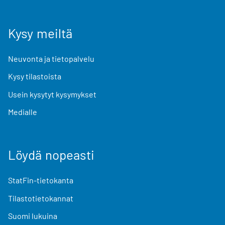
Kysy meiltä
Neuvonta ja tietopalvelu
Kysy tilastoista
Usein kysytyt kysymykset
Medialle
Löydä nopeasti
StatFin-tietokanta
Tilastotietokannat
Suomi lukuina