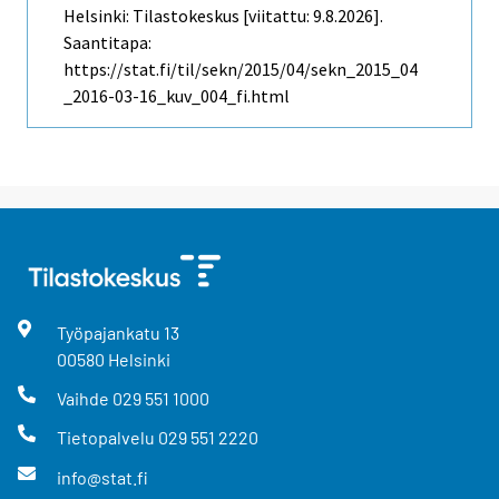
Helsinki: Tilastokeskus [viitattu: 9.8.2026].
Saantitapa:
https://stat.fi/til/sekn/2015/04/sekn_2015_04
_2016-03-16_kuv_004_fi.html
Työpajankatu
13
00580
Helsinki
Vaihde
029 551 1000
Tietopalvelu
029 551 2220
info@stat.fi