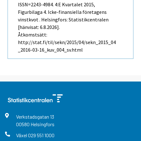
ISSN=2243-4984.
4:e Kvartalet
2015,
Figurbilaga 4. Icke-finansiella företagens
vinstkvot . Helsingfors: Statistikcentralen
[hänvisat: 6.8.2026].
Åtkomstsätt:
http://stat.fi/til/sekn/2015/04/sekn_2015_04
_2016-03-16_kuv_004_sv.html
Verkstadsgatan
13
00580
Helsingfors
Växel
029 551 1000