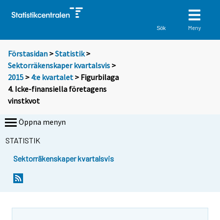
Meny
Sök
Förstasidan
>
Statistik
>
Sektorräkenskaper kvartalsvis
>
2015
>
4:e kvartalet
> Figurbilaga
4. Icke-finansiella företagens
vinstkvot
Öppna menyn
STATISTIK
Sektorräkenskaper kvartalsvis