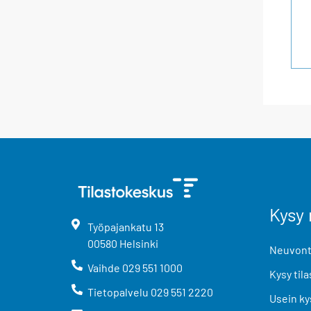
Kysy 
Työpajankatu
13
00580
Helsinki
Neuvonta
Vaihde
029 551 1000
Kysy tila
Tietopalvelu
029 551 2220
Usein ky