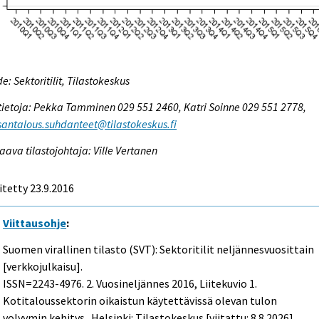
e: Sektoritilit, Tilastokeskus
tietoja: Pekka Tamminen 029 551 2460, Katri Soinne 029 551 2778,
antalous.suhdanteet@tilastokeskus.fi
aava tilastojohtaja: Ville Vertanen
itetty 23.9.2016
Viittausohje
:
Suomen virallinen tilasto (SVT): Sektoritilit neljännesvuosittain
[verkkojulkaisu].
ISSN=2243-4976.
2. Vuosineljännes
2016, Liitekuvio 1.
Kotitaloussektorin oikaistun käytettävissä olevan tulon
volyymin kehitys . Helsinki: Tilastokeskus [viitattu: 8.8.2026].