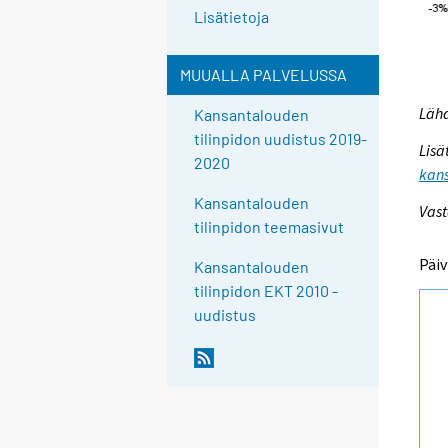
Lisätietoja
MUUALLA PALVELUSSA
Lähd
Kansantalouden
tilinpidon uudistus 2019-
Lisä
2020
kans
Kansantalouden
Vast
tilinpidon teemasivut
Päiv
Kansantalouden
tilinpidon EKT 2010 -
uudistus