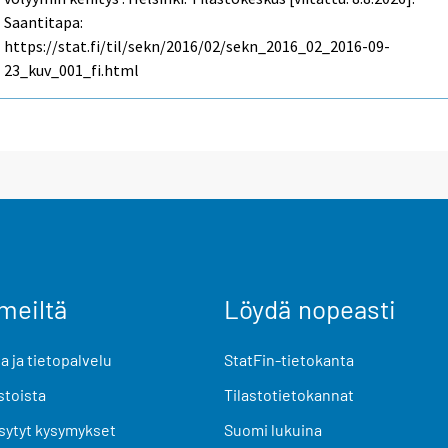
Saantitapa:
https://stat.fi/til/sekn/2016/02/sekn_2016_02_2016-09-
23_kuv_001_fi.html
meiltä
Löydä nopeasti
 ja tietopalvelu
StatFin-tietokanta
stoista
Tilastotietokannat
sytyt kysymykset
Suomi lukuina