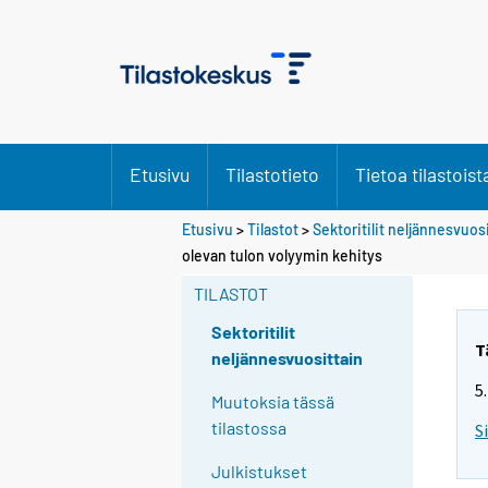
Etusivu
Tilastotieto
Tietoa tilastoist
Etusivu
>
Tilastot
>
Sektoritilit neljännesvuos
olevan tulon volyymin kehitys
TILASTOT
Sektoritilit
T
neljännesvuosittain
5
Muutoksia tässä
tilastossa
S
Julkistukset