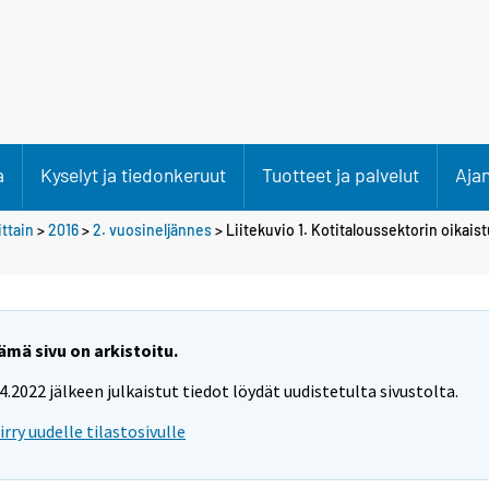
a
Kyselyt ja tiedonkeruut
Tuotteet ja palvelut
Aja
ittain
>
2016
>
2. vuosineljännes
> Liitekuvio 1. Kotitaloussektorin oikais
ämä sivu on arkistoitu.
.4.2022 jälkeen julkaistut tiedot löydät uudistetulta sivustolta.
iirry uudelle tilastosivulle