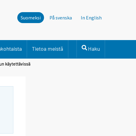
Suomeksi
På svenska
In English
nkohtaista
Tietoa meistä
Haku
tun käytettävissä