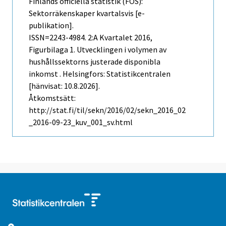
Finlands officiella statistik (FOS):
Sektorräkenskaper kvartalsvis [e-
publikation].
ISSN=2243-4984.
2:a Kvartalet
2016,
Figurbilaga 1. Utvecklingen i volymen av
hushållssektorns justerade disponibla
inkomst . Helsingfors: Statistikcentralen
[hänvisat: 10.8.2026].
Åtkomstsätt:
http://stat.fi/til/sekn/2016/02/sekn_2016_02
_2016-09-23_kuv_001_sv.html