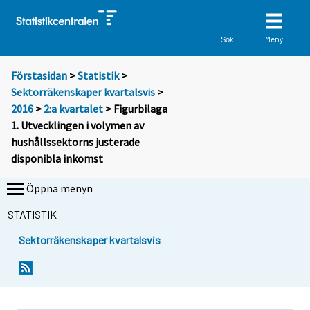
Meny
Sök
Förstasidan
>
Statistik
>
Sektorräkenskaper kvartalsvis
>
2016
>
2:a kvartalet
> Figurbilaga
1. Utvecklingen i volymen av
hushållssektorns justerade
disponibla inkomst
Öppna menyn
STATISTIK
Sektorräkenskaper kvartalsvis