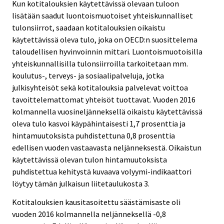
Kun kotitalouksien käytettävissä olevaan tuloon
lisätään saadut luontoismuotoiset yhteiskunnalliset
tulonsiirrot, saadaan kotitalouksien oikaistu
käytettävissä oleva tulo, joka on OECD:n suosittelema
taloudellisen hyvinvoinnin mittari. Luontoismuotoisilla
yhteiskunnallisilla tulonsiirroilla tarkoitetaan mm.
koulutus-, terveys- ja sosiaalipalveluja, jotka
julkisyhteisöt sekä kotitalouksia palvelevat voittoa
tavoittelemattomat yhteisöt tuottavat. Vuoden 2016
kolmannella vuosineljänneksellä oikaistu käytettävissä
oleva tulo kasvoi käypähintaisesti 1,7 prosenttia ja
hintamuutoksista puhdistettuna 0,8 prosenttia
edellisen vuoden vastaavasta neljänneksestä. Oikaistun
käytettävissä olevan tulon hintamuutoksista
puhdistettua kehitystä kuvaava volyymi-indikaattori
löytyy tämän julkaisun liitetaulukosta 3.
Kotitalouksien kausitasoitettu säästämisaste oli
vuoden 2016 kolmannella neljänneksellä -0,8