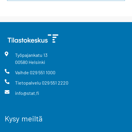
Työpajankatu
13
00580
Helsinki
Vaihde
029 551 1000
Tietopalvelu
029 551 2220
info@stat.fi
Kysy meiltä