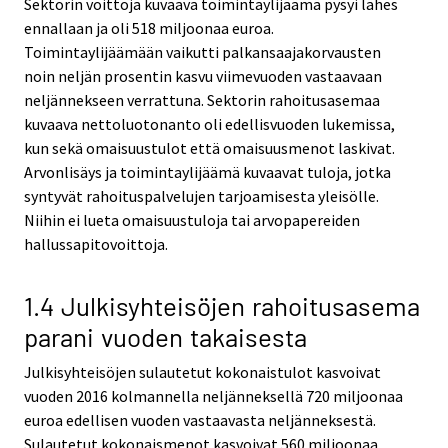
Sektorin voittoja kuvaava toimintaylijäämä pysyi lähes
ennallaan ja oli 518 miljoonaa euroa.
Toimintaylijäämään vaikutti palkansaajakorvausten
noin neljän prosentin kasvu viimevuoden vastaavaan
neljännekseen verrattuna. Sektorin rahoitusasemaa
kuvaava nettoluotonanto oli edellisvuoden lukemissa,
kun sekä omaisuustulot että omaisuusmenot laskivat.
Arvonlisäys ja toimintaylijäämä kuvaavat tuloja, jotka
syntyvät rahoituspalvelujen tarjoamisesta yleisölle.
Niihin ei lueta omaisuustuloja tai arvopapereiden
hallussapitovoittoja.
1.4 Julkisyhteisöjen rahoitusasema
parani vuoden takaisesta
Julkisyhteisöjen sulautetut kokonaistulot kasvoivat
vuoden 2016 kolmannella neljänneksellä 720 miljoonaa
euroa edellisen vuoden vastaavasta neljänneksestä.
Sulautetut kokonaismenot kasvoivat 560 miljoonaa