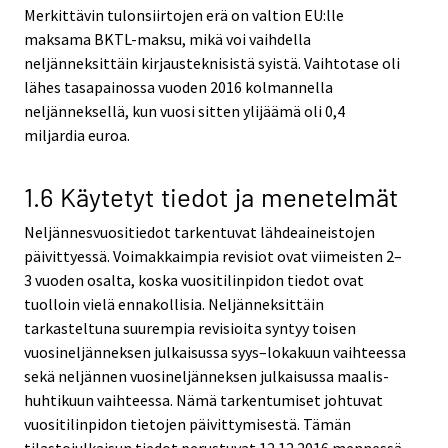
Merkittävin tulonsiirtojen erä on valtion EU:lle
maksama BKTL-maksu, mikä voi vaihdella
neljänneksittäin kirjausteknisistä syistä. Vaihtotase oli
lähes tasapainossa vuoden 2016 kolmannella
neljänneksellä, kun vuosi sitten ylijäämä oli 0,4
miljardia euroa.
1.6 Käytetyt tiedot ja menetelmät
Neljännesvuositiedot tarkentuvat lähdeaineistojen
päivittyessä. Voimakkaimpia revisiot ovat viimeisten 2–
3 vuoden osalta, koska vuositilinpidon tiedot ovat
tuolloin vielä ennakollisia. Neljänneksittäin
tarkasteltuna suurempia revisioita syntyy toisen
vuosineljänneksen julkaisussa syys–lokakuun vaihteessa
sekä neljännen vuosineljänneksen julkaisussa maalis-
huhtikuun vaihteessa. Nämä tarkentumiset johtuvat
vuositilinpidon tietojen päivittymisestä. Tämän
tilastojulkaisun tiedot perustuvat 12.12.2016 mennessä