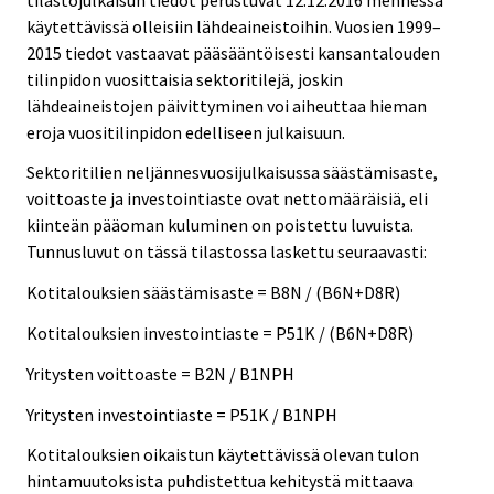
käytettävissä olleisiin lähdeaineistoihin. Vuosien 1999–
2015 tiedot vastaavat pääsääntöisesti kansantalouden
tilinpidon vuosittaisia sektoritilejä, joskin
lähdeaineistojen päivittyminen voi aiheuttaa hieman
eroja vuositilinpidon edelliseen julkaisuun.
Sektoritilien neljännesvuosijulkaisussa säästämisaste,
voittoaste ja investointiaste ovat nettomääräisiä, eli
kiinteän pääoman kuluminen on poistettu luvuista.
Tunnusluvut on tässä tilastossa laskettu seuraavasti:
Kotitalouksien säästämisaste = B8N / (B6N+D8R)
Kotitalouksien investointiaste = P51K / (B6N+D8R)
Yritysten voittoaste = B2N / B1NPH
Yritysten investointiaste = P51K / B1NPH
Kotitalouksien oikaistun käytettävissä olevan tulon
hintamuutoksista puhdistettua kehitystä mittaava