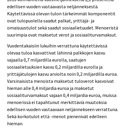
edellisen vuoden vastaavasta neljänneksestä.
Käytettävissä olevan tulon tärkeimmät komponentit
ovat tulopuolella saadut palkat, yrittäjä- ja
omaisuustulot sekä saadut sosiaalietuudet. Menoeristä
suurimpia ovat maksetut verot ja sosiaaliturvamaksut.
Vuodentakaisiin lukuihin verrattuna käytettävissä
olevaa tuloa kasvattivat lähinnä palkkojen kasvu
vajaalla 0,7 miljardilla eurolla, saatujen
sosiaalietuuksien kasvu 0,2 miljardilla eurolla ja
yrittäjätulojen kasvu arviolta noin 0,2 miljardilla euroa.
Varsinaisista menoista maksetut tuloverot kasvoivat
hieman alle 0,4 miljardia euroa ja maksetut
sosiaaliturvamaksut vajaan 0,4 miljardia euroa, muissa
menoerissä ei tapahtunut merkittäviä muutoksia
edellisen vuoden vastaavaan neljännekseen verrattuna.
Sekä korkotulot että -menot pienenivät edelleen
hieman.