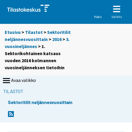
Valikko
Haku
Etusivu
>
Tilastot
>
Sektoritilit
neljännesvuosittain
>
2016
>
3.
vuosineljännes
> 1.
Sektorikohtainen katsaus
vuoden 2016 kolmannen
vuosineljänneksen tietoihin
Avaa valikko
TILASTOT
Sektoritilit neljännesvuosittain