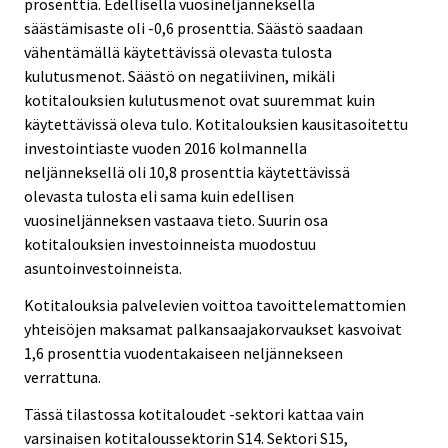
prosenttia. Edellisellä vuosineljänneksellä
säästämisaste oli -0,6 prosenttia. Säästö saadaan
vähentämällä käytettävissä olevasta tulosta
kulutusmenot. Säästö on negatiivinen, mikäli
kotitalouksien kulutusmenot ovat suuremmat kuin
käytettävissä oleva tulo. Kotitalouksien kausitasoitettu
investointiaste vuoden 2016 kolmannella
neljänneksellä oli 10,8 prosenttia käytettävissä
olevasta tulosta eli sama kuin edellisen
vuosineljänneksen vastaava tieto. Suurin osa
kotitalouksien investoinneista muodostuu
asuntoinvestoinneista.
Kotitalouksia palvelevien voittoa tavoittelemattomien
yhteisöjen maksamat palkansaajakorvaukset kasvoivat
1,6 prosenttia vuodentakaiseen neljännekseen
verrattuna.
Tässä tilastossa kotitaloudet -sektori kattaa vain
varsinaisen kotitaloussektorin S14. Sektori S15,