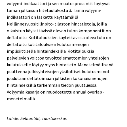
volyymi-indikaattori ja sen muutosprosentit löytyvät
tämän julkaisun liitetaulukosta 3. Tämä volyymi-
indikaattori on laskettu käyttämällä
Neljännesvuositilinpito-tilaston hintatietoja, joilla
oikaistun käytettävissä olevan tulon komponentit on
deflatoitu. Kotitalouksien käytettävissä oleva tulo on
deflatoitu kotitalouksien kulutusmenojen
implisiittisellä hintaindeksillä. Kotitalouksia
palvelevien voittoa tavoittelemattomien yhteisöjen
kulutukselle löytyy myös hintatieto. Menetelmällisenä
puutteena julkisyhteisöjen yksilölliset kulutusmenot
joudutaan deflatoimaan julkisten kokonaismenojen
hintaindeksillä tarkemman tiedon puuttuessa.
Volyymiaikasarja on muodostettu annual overlap -
menetelmällä.
Lähde: Sektoritilit, Tilastokeskus