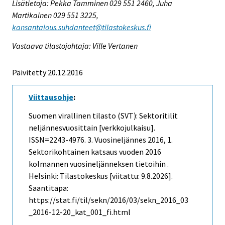
Lisätietoja: Pekka Tamminen 029 551 2460, Juha
Martikainen 029 551 3225,
kansantalous.suhdanteet@tilastokeskus.fi
Vastaava tilastojohtaja: Ville Vertanen
Päivitetty 20.12.2016
Viittausohje
:
Suomen virallinen tilasto (SVT): Sektoritilit
neljännesvuosittain [verkkojulkaisu].
ISSN=2243-4976.
3. Vuosineljännes
2016, 1.
Sektorikohtainen katsaus vuoden 2016
kolmannen vuosineljänneksen tietoihin .
Helsinki: Tilastokeskus [viitattu: 9.8.2026].
Saantitapa:
https://stat.fi/til/sekn/2016/03/sekn_2016_03
_2016-12-20_kat_001_fi.html