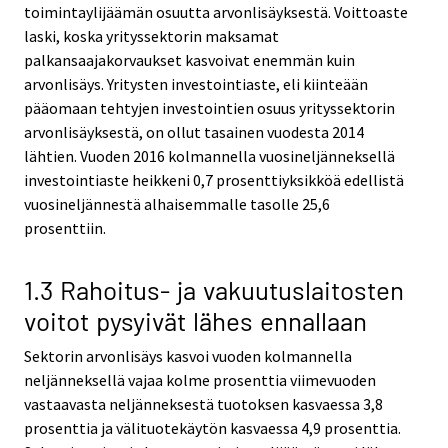
toimintaylijäämän osuutta arvonlisäyksestä. Voittoaste
laski, koska yrityssektorin maksamat
palkansaajakorvaukset kasvoivat enemmän kuin
arvonlisäys. Yritysten investointiaste, eli kiinteään
pääomaan tehtyjen investointien osuus yrityssektorin
arvonlisäyksestä, on ollut tasainen vuodesta 2014
lähtien. Vuoden 2016 kolmannella vuosineljänneksellä
investointiaste heikkeni 0,7 prosenttiyksikköä edellistä
vuosineljännestä alhaisemmalle tasolle 25,6
prosenttiin.
1.3 Rahoitus- ja vakuutuslaitosten
voitot pysyivät lähes ennallaan
Sektorin arvonlisäys kasvoi vuoden kolmannella
neljänneksellä vajaa kolme prosenttia viimevuoden
vastaavasta neljänneksestä tuotoksen kasvaessa 3,8
prosenttia ja välituotekäytön kasvaessa 4,9 prosenttia.