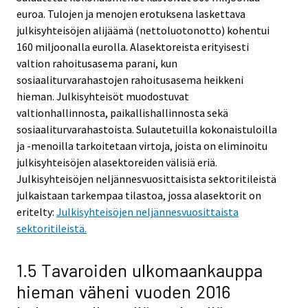
euroa. Tulojen ja menojen erotuksena laskettava
julkisyhteisöjen alijäämä (nettoluotonotto) kohentui
160 miljoonalla eurolla. Alasektoreista erityisesti
valtion rahoitusasema parani, kun
sosiaaliturvarahastojen rahoitusasema heikkeni
hieman. Julkisyhteisöt muodostuvat
valtionhallinnosta, paikallishallinnosta sekä
sosiaaliturvarahastoista. Sulautetuilla kokonaistuloilla
ja -menoilla tarkoitetaan virtoja, joista on eliminoitu
julkisyhteisöjen alasektoreiden välisiä eriä.
Julkisyhteisöjen neljännesvuosittaisista sektoritileistä
julkaistaan tarkempaa tilastoa, jossa alasektorit on
eritelty:
Julkisyhteisöjen neljännesvuosittaista
sektoritileistä.
1.5 Tavaroiden ulkomaankauppa
hieman väheni vuoden 2016