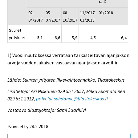
1)
%
02-
05-
08-
11/2017-
01/2018
04/2017
07/2017
10/2017
01/2018
Suuret
yritykset
5,1
6,6
5,9
4,5
6,4
1) Vuosimuutoksessa verrataan tarkasteltavan ajanjakson
arvoja vuodentakaisen vastaavan ajanjakson arvoihin.
Lähde: Suurten yritysten liikevaihtoennakko, Tilastokeskus
Lisätietoja: Aki Niskanen 029 551 2657, Milka Suomalainen
029 551 2912,
palvelut.suhdanne@tilastokeskus.fi
Vastaava tilastojohtaja: Sami Saarikivi
Päivitetty 28.2.2018