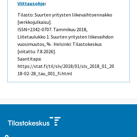
Viittausohje
:
Tilasto: Suurten yritysten liikevaihtoennakko
[verkkojulkaisu].
ISSN=2342-0707.
Tammikuu
2018,
Liitetaulukko 1. Suurten yritysten liikevaihdon
vuosimuutos, % . Helsinki: Tilastokeskus
[viitattu: 7.8.2026].
Saantitapa:
https://stat.fi/til/slv/2018/01/slv_2018_01_20
18-02-28_tau_001_fi.html