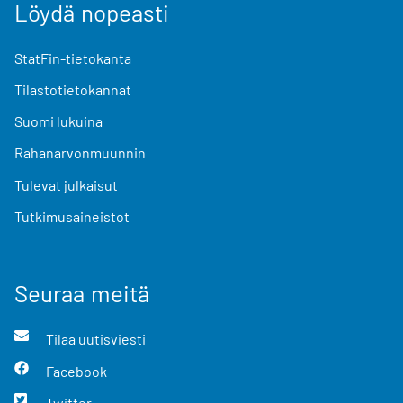
Löydä nopeasti
StatFin-tietokanta
Tilastotietokannat
Suomi lukuina
Rahanarvonmuunnin
Tulevat julkaisut
Tutkimusaineistot
Seuraa meitä
Tilaa uutisviesti
Facebook
Twitter