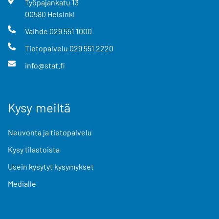
Työpajankatu
13
00580
Helsinki
Vaihde
029 551 1000
Tietopalvelu
029 551 2220
info@stat.fi
Kysy meiltä
Neuvonta ja tietopalvelu
Kysy tilastoista
Usein kysytyt kysymykset
Medialle