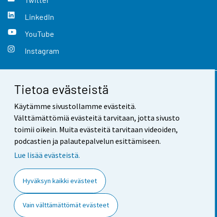
LinkedIn
YouTube
Instagram
Tietoa evästeistä
Yhteystiedot
Käytämme sivustollamme evästeitä.
Palaute
Välttämättömiä evästeitä tarvitaan, jotta sivusto
toimii oikein. Muita evästeitä tarvitaan videoiden,
Käyttöehdot
podcastien ja palautepalvelun esittämiseen.
Tietosuoja
Lue lisää evästeistä.
Saavutettavuus
Hyväksyn kaikki evästeet
Tietoa sivustosta
Vain välttämättömät evästeet
Evästeasetukset