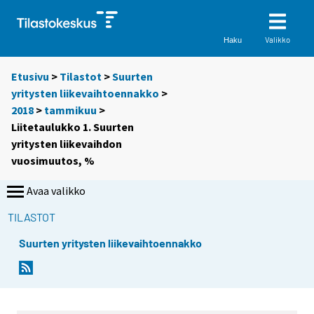
Valikko
Haku
Etusivu
>
Tilastot
>
Suurten
yritysten liikevaihtoennakko
>
2018
>
tammikuu
>
Liitetaulukko 1. Suurten
yritysten liikevaihdon
vuosimuutos, %
Avaa valikko
TILASTOT
Suurten yritysten liikevaihtoennakko