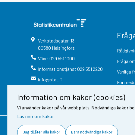
Fråg
Verkstadsgatan
13
00580
Helsingfors
Rådgivni
Växel
029 551 1000
Fråga om
Informationstjänst
029 551 2220
Vanliga f
info@stat.fi
För medi
Information om kakor (cookies)
Vi använder kakor på vår webbplats. Nödvändiga kakor beh
Läs mer om kakor.
Kontaktinformation
Respons
Jag tillåter alla kakor
Bara nödvändiga kakor