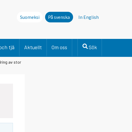
Suomeksi
På svenska
In English
och tjä
Aktuellt
Om oss
Sök
ring av stor