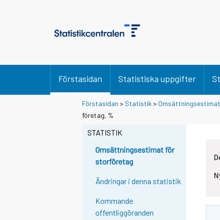
Förstasidan
Statistiska uppgifter
St
Förstasidan
>
Statistik
>
Omsättningsestimat 
företag, %
STATISTIK
Omsättningsestimat för
D
storföretag
N
Ändringar i denna statistik
Kommande
offentliggöranden