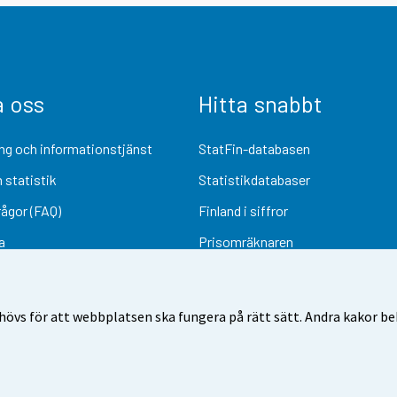
a oss
Hitta snabbt
ng och informationstjänst
StatFin-databasen
 statistik
Statistikdatabaser
rågor (FAQ)
Finland i siffror
a
Prisomräknaren
Kommande publiceringar
Undersökningsmaterial
övs för att webbplatsen ska fungera på rätt sätt. Andra kakor behö
Användarvillkor
Dataskydd
Tillgänglighet
Information om