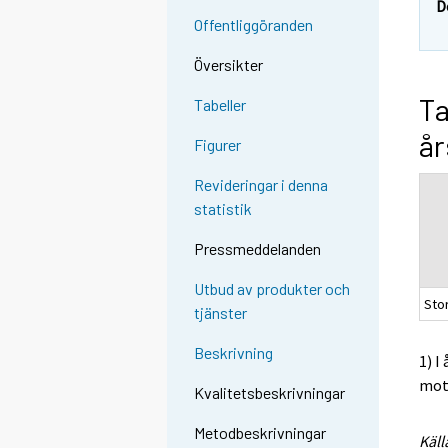
D
Offentliggöranden
Översikter
Ta
Tabeller
år
Figurer
Revideringar i denna
statistik
Pressmeddelanden
Utbud av produkter och
Sto
tjänster
Beskrivning
1) I
mots
Kvalitetsbeskrivningar
Metodbeskrivningar
Käll