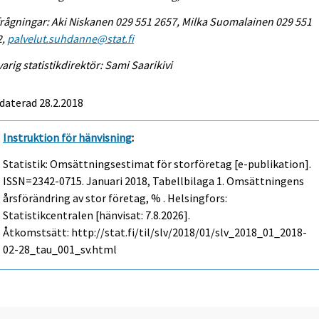
rågningar: Aki Niskanen 029 551 2657, Milka Suomalainen 029 551
2,
palvelut.suhdanne@stat.fi
arig statistikdirektör: Sami Saarikivi
daterad 28.2.2018
Instruktion för hänvisning
:
Statistik: Omsättningsestimat för storföretag [e-publikation].
ISSN=2342-0715.
Januari
2018, Tabellbilaga 1. Omsättningens
årsförändring av stor företag, % . Helsingfors:
Statistikcentralen [hänvisat: 7.8.2026].
Åtkomstsätt: http://stat.fi/til/slv/2018/01/slv_2018_01_2018-
02-28_tau_001_sv.html