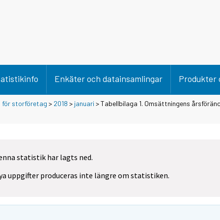
atistikinfo
Enkäter och datainsamlingar
Produkter 
för storföretag
>
2018
>
januari
> Tabellbilaga 1. Omsättningens årsföränd
enna statistik har lagts ned.
ya uppgifter produceras inte längre om statistiken.