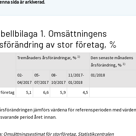
enna sida är arkiverad.
bellbilaga 1. Omsättningens
sförändring av stor företag, %
1)
Tremånaders årsförändringar, %
Den senaste månadens
1)
årsförändring, %
02-
05-
08-
11/2017-
01/2018
04/2017
07/2017
10/2017
01/2018
rföretag
5,1
6,6
5,9
4,5
 årsförändringen jämförs värdena för referensperioden med värden
varande period året innan.
a: Omsättningsestimat för storföretag, Statistikcentralen