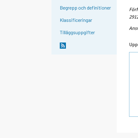
Begrepp och definitioner
Förf
291
Klassificeringar
Ansv
Tilläggsuppgifter
Upp