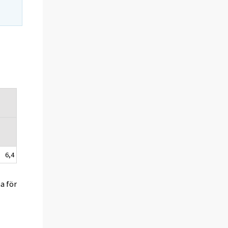
6,4
a för