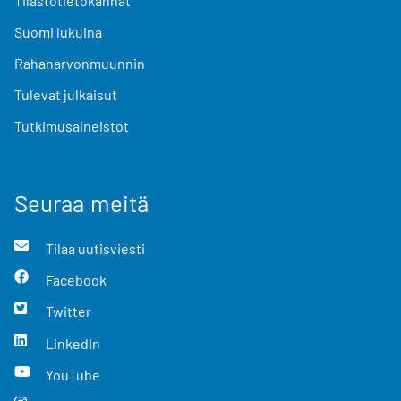
Tilastotietokannat
Suomi lukuina
Rahanarvonmuunnin
Tulevat julkaisut
Tutkimusaineistot
Seuraa meitä
Tilaa uutisviesti
Facebook
Twitter
LinkedIn
YouTube