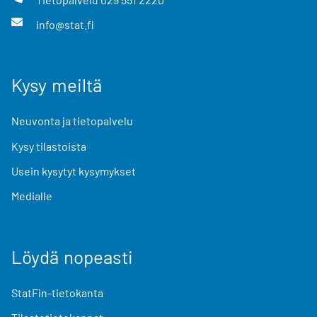
info@stat.fi
Kysy meiltä
Neuvonta ja tietopalvelu
Kysy tilastoista
Usein kysytyt kysymykset
Medialle
Löydä nopeasti
StatFin-tietokanta