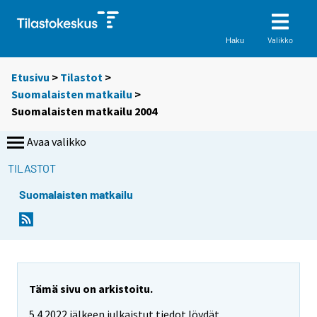
Valikko
Haku
Etusivu
>
Tilastot
>
Suomalaisten matkailu
>
Suomalaisten matkailu 2004
Avaa valikko
TILASTOT
Suomalaisten matkailu
Tämä sivu on arkistoitu.
5.4.2022 jälkeen julkaistut tiedot löydät