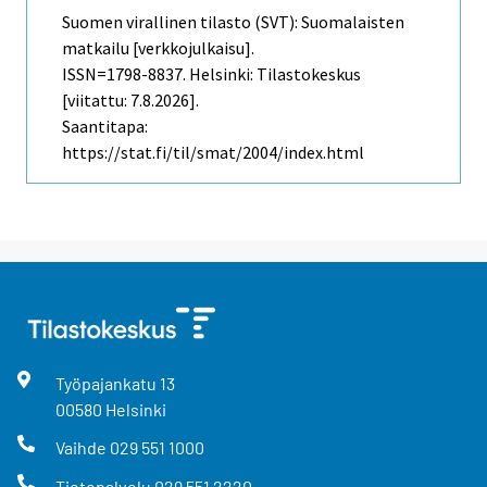
Suomen virallinen tilasto (SVT): Suomalaisten
matkailu [verkkojulkaisu].
ISSN=1798-8837. Helsinki: Tilastokeskus
[viitattu: 7.8.2026].
Saantitapa:
https://stat.fi/til/smat/2004/index.html
Työpajankatu
13
00580
Helsinki
Vaihde
029 551 1000
Tietopalvelu
029 551 2220