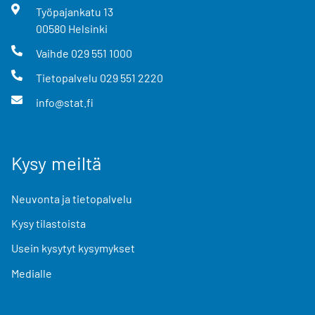
Työpajankatu
13
00580
Helsinki
Vaihde
029 551 1000
Tietopalvelu
029 551 2220
info@stat.fi
Kysy meiltä
Neuvonta ja tietopalvelu
Kysy tilastoista
Usein kysytyt kysymykset
Medialle