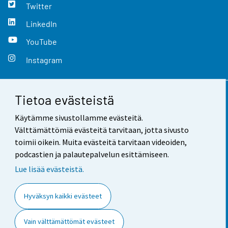
Twitter
LinkedIn
YouTube
Instagram
Tietoa evästeistä
Yhteystiedot
Käytämme sivustollamme evästeitä.
Palaute
Välttämättömiä evästeitä tarvitaan, jotta sivusto
toimii oikein. Muita evästeitä tarvitaan videoiden,
Käyttöehdot
podcastien ja palautepalvelun esittämiseen.
Tietosuoja
Lue lisää evästeistä.
Saavutettavuus
Hyväksyn kaikki evästeet
Tietoa sivustosta
Vain välttämättömät evästeet
Evästeasetukset