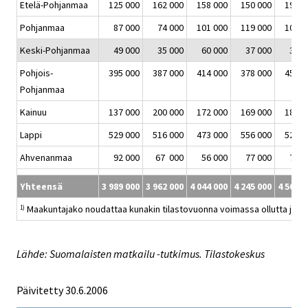
Etelä-Pohjanmaa
125 000
162 000
158 000
150 000
191 0
Pohjanmaa
87 000
74 000
101 000
119 000
105 0
Keski-Pohjanmaa
49 000
35 000
60 000
37 000
39 0
Pohjois-
395 000
387 000
414 000
378 000
453 0
Pohjanmaa
Kainuu
137 000
200 000
172 000
169 000
180 0
Lappi
529 000
516 000
473 000
556 000
528 0
Ahvenanmaa
92 000
67 000
56 000
77 000
75 0
Yhteensä
3 989 000
3 962 000
4 044 000
4 245 000
4 505 0
Maakuntajako noudattaa kunakin tilastovuonna voimassa ollutta jako
1)
Lähde: Suomalaisten matkailu -tutkimus. Tilastokeskus
Päivitetty
30.6.2006