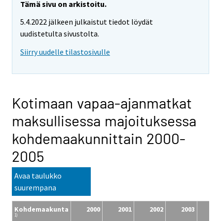
Tämä sivu on arkistoitu.
5.4.2022 jälkeen julkaistut tiedot löydät
uudistetulta sivustolta.
Siirry uudelle tilastosivulle
Kotimaan vapaa-ajanmatkat
maksullisessa majoituksessa
kohdemaakunnittain 2000-
2005
Avaa taulukko
suurempana
Kohdemaakunta
2000
2001
2002
2003
20
1)