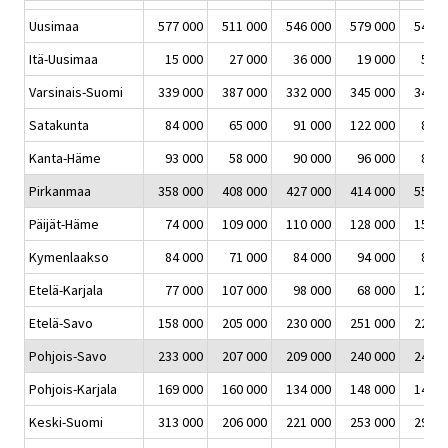
Uusimaa
577 000
511 000
546 000
579 000
546 0
Itä-Uusimaa
15 000
27 000
36 000
19 000
51 0
Varsinais-Suomi
339 000
387 000
332 000
345 000
341 0
Satakunta
84 000
65 000
91 000
122 000
81 0
Kanta-Häme
93 000
58 000
90 000
96 000
86 0
Pirkanmaa
358 000
408 000
427 000
414 000
552 0
Päijät-Häme
74 000
109 000
110 000
128 000
156 0
Kymenlaakso
84 000
71 000
84 000
94 000
87 0
Etelä-Karjala
77 000
107 000
98 000
68 000
126 0
Etelä-Savo
158 000
205 000
230 000
251 000
226 0
Pohjois-Savo
233 000
207 000
209 000
240 000
241 0
Pohjois-Karjala
169 000
160 000
134 000
148 000
149 0
Keski-Suomi
313 000
206 000
221 000
253 000
290 0