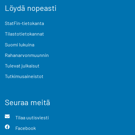
Löydä nopeasti
StatFin-tietokanta
Tilastotietokannat
Suomi lukuina
Rahanarvonmuunnin
Tulevat julkaisut
Tutkimusaineistot
Seuraa meitä
Tilaa uutisviesti
Facebook