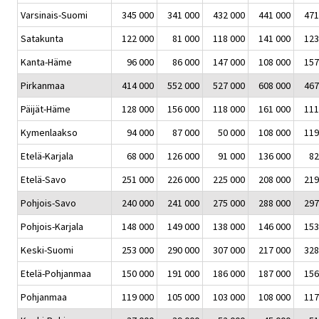
Varsinais-Suomi
345 000
341 000
432 000
441 000
471
Satakunta
122 000
81 000
118 000
141 000
123
Kanta-Häme
96 000
86 000
147 000
108 000
157
Pirkanmaa
414 000
552 000
527 000
608 000
467
Päijät-Häme
128 000
156 000
118 000
161 000
111
Kymenlaakso
94 000
87 000
50 000
108 000
119
Etelä-Karjala
68 000
126 000
91 000
136 000
82
Etelä-Savo
251 000
226 000
225 000
208 000
219
Pohjois-Savo
240 000
241 000
275 000
288 000
297
Pohjois-Karjala
148 000
149 000
138 000
146 000
153
Keski-Suomi
253 000
290 000
307 000
217 000
328
Etelä-Pohjanmaa
150 000
191 000
186 000
187 000
156
Pohjanmaa
119 000
105 000
103 000
108 000
117