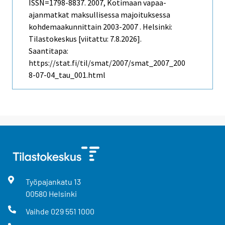
ISSN=1798-8837. 2007, Kotimaan vapaa-
ajanmatkat maksullisessa majoituksessa
kohdemaakunnittain 2003-2007 . Helsinki:
Tilastokeskus [viitattu: 7.8.2026].
Saantitapa:
https://stat.fi/til/smat/2007/smat_2007_200
8-07-04_tau_001.html
Työpajankatu
13
00580
Helsinki
Vaihde
029 551 1000