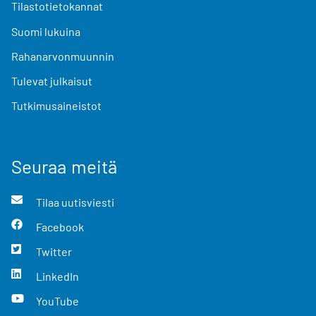
Tilastotietokannat
Suomi lukuina
Rahanarvonmuunnin
Tulevat julkaisut
Tutkimusaineistot
Seuraa meitä
Tilaa uutisviesti
Facebook
Twitter
LinkedIn
YouTube