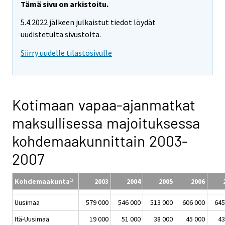
Tämä sivu on arkistoitu.
5.4.2022 jälkeen julkaistut tiedot löydät
uudistetulta sivustolta.
Siirry uudelle tilastosivulle
Kotimaan vapaa-ajanmatkat
maksullisessa majoituksessa
kohdemaakunnittain 2003-
2007
Kohdemaakunta
2003
2004
2005
2006
1)
Uusimaa
579 000
546 000
513 000
606 000
645
Itä-Uusimaa
19 000
51 000
38 000
45 000
43