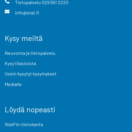
Tietopalvelu
029 551 2220
info@stat.fi
Kysy meiltä
Neuvonta ja tietopalvelu
Kysy tilastoista
Usein kysytyt kysymykset
Medialle
Löydä nopeasti
StatFin-tietokanta