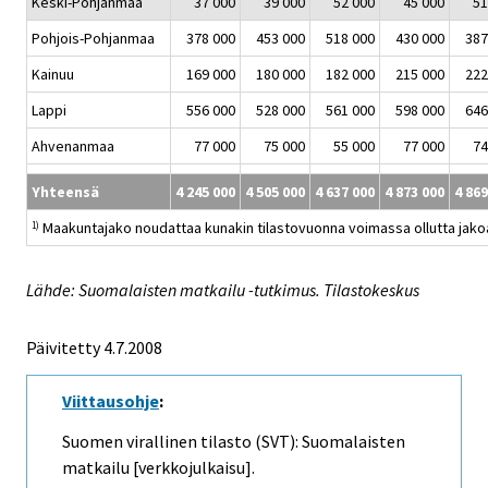
Keski-Pohjanmaa
37 000
39 000
52 000
45 000
51
Pohjois-Pohjanmaa
378 000
453 000
518 000
430 000
387
Kainuu
169 000
180 000
182 000
215 000
222
Lappi
556 000
528 000
561 000
598 000
646
Ahvenanmaa
77 000
75 000
55 000
77 000
74
Yhteensä
4 245 000
4 505 000
4 637 000
4 873 000
4 869
Maakuntajako noudattaa kunakin tilastovuonna voimassa ollutta jako
1)
Lähde: Suomalaisten matkailu -tutkimus. Tilastokeskus
Päivitetty
4.7.2008
Viittausohje
:
Suomen virallinen tilasto (SVT): Suomalaisten
matkailu [verkkojulkaisu].