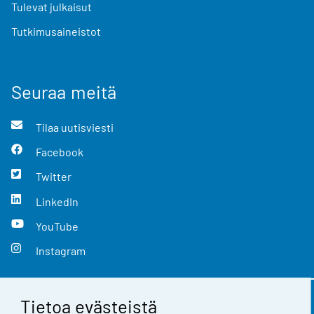
Tulevat julkaisut
Tutkimusaineistot
Seuraa meitä
Tilaa uutisviesti
Facebook
Twitter
LinkedIn
YouTube
Instagram
Tietoa evästeistä
Yhteystiedot