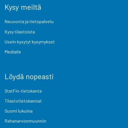
Kysy meiltä
Neuvonta ja tietopalvelu
Kysy tilastoista
Usein kysytyt kysymykset
Medialle
Löydä nopeasti
StatFin-tietokanta
Tilastotietokannat
Suomi lukuina
Rahanarvonmuunnin