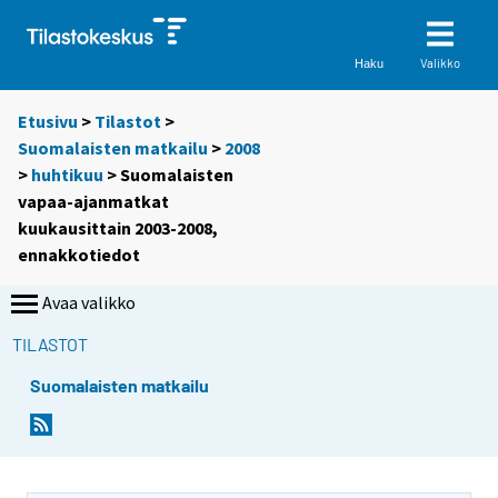
Valikko
Haku
Etusivu
>
Tilastot
>
Suomalaisten matkailu
>
2008
>
huhtikuu
> Suomalaisten
vapaa-ajanmatkat
kuukausittain 2003-2008,
ennakkotiedot
Avaa valikko
TILASTOT
Suomalaisten matkailu