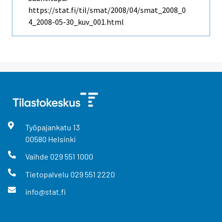
https://stat.fi/til/smat/2008/04/smat_2008_0
4_2008-05-30_kuv_001.html
Työpajankatu
13
00580
Helsinki
Vaihde
029 551 1000
Tietopalvelu
029 551 2220
info@stat.fi