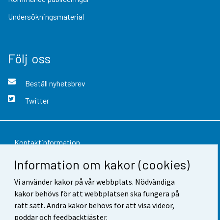
Undersökningsmaterial
Följ oss
Beställ nyhetsbrev
Twitter
Kontaktinformation
Information om kakor (cookies)
Respons
Vi använder kakor på vår webbplats. Nödvändiga
Användarvillkor
kakor behövs för att webbplatsen ska fungera på
Dataskydd
rätt sätt. Andra kakor behövs för att visa videor,
poddar och feedbacktjäster.