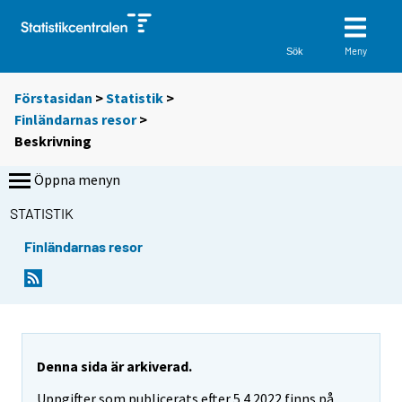
Meny
Sök
Förstasidan
>
Statistik
>
Finländarnas resor
>
Beskrivning
Öppna menyn
STATISTIK
Finländarnas resor
Denna sida är arkiverad.
Uppgifter som publicerats efter 5.4.2022 finns på