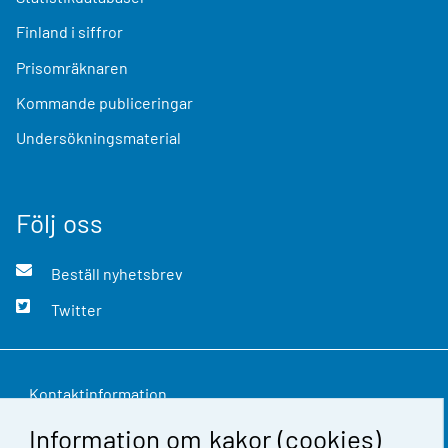
Finland i siffror
Prisomräknaren
Kommande publiceringar
Undersökningsmaterial
Följ oss
Beställ nyhetsbrev
Twitter
Kontaktinformation
Information om kakor (cookies)
Respons