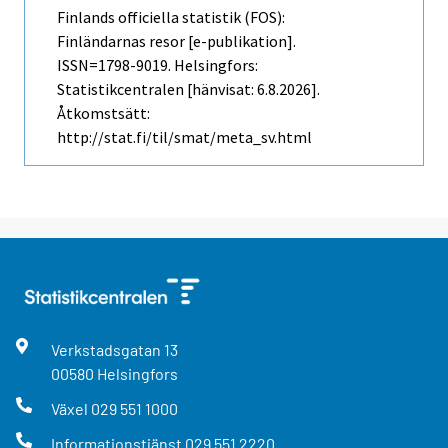
Finlands officiella statistik (FOS):
Finländarnas resor [e-publikation].
ISSN=1798-9019. Helsingfors:
Statistikcentralen [hänvisat: 6.8.2026].
Åtkomstsätt:
http://stat.fi/til/smat/meta_sv.html
Verkstadsgatan
13
00580
Helsingfors
Växel
029 551 1000
Informationstjänst
029 551 2220