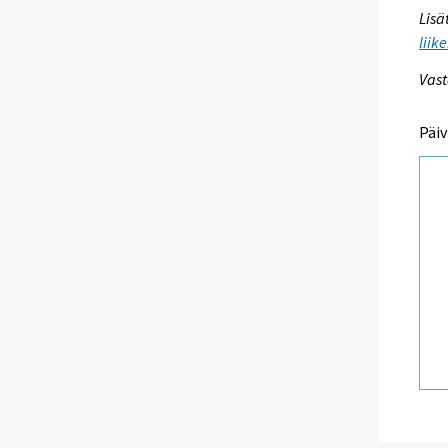
Lisä
liik
Vast
Päiv