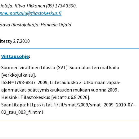
tietoja: Ritva Tikkanen (09) 1734 3300,
enne.matkailu@tilastokeskus.fi
aava tilastojohtaja: Hannele Orjala
itetty 2.7.2010
Viittausohje
:
Suomen virallinen tilasto (SVT): Suomalaisten matkailu
[verkkojulkaisu].
ISSN=1798-8837. 2009, Liitetaulukko 3. Ulkomaan vapaa-
ajanmatkat päättymiskuukauden mukaan vuonna 2009 .
Helsinki: Tilastokeskus [viitattu: 6.8.2026].
Saantitapa: https://stat.fi/til/smat/2009/smat_2009_2010-07-
02_tau_003_fi.html