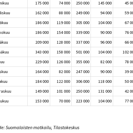
mikuu
175 000
74 000
250 000
145 000
45 0
liskuu
162 000
88 000
249 000
94 000
59 0
tikuu
186 000
119 000
305 000
104 000
67 0
kokuu
186 000
154 000
339 000
90 000
76 0
äkuu
209 000
128 000
337 000
96 000
66 0
näkuu
343 000
158 000
501 000
104 000
102 0
kuu
229 000
126 000
355 000
82 000
78 0
skuu
164 000
82 000
247 000
90 000
39 0
akuu
184 000
122 000
306 000
118 000
50 0
raskuu
149 000
101 000
250 000
131 000
42 0
lukuu
153 000
70 000
223 000
104 000
77 0
e: Suomalaisten matkailu, Tilastokeskus