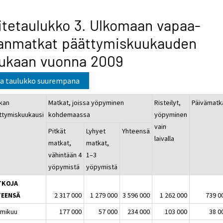
itetaulukko 3. Ulkomaan vapaa-
janmatkat päättymiskuukauden
ukaan vuonna 2009
a taulukko suurempana
kan
Matkat, joissa yöpyminen
Risteilyt,
Päivämatk
ttymiskuukausi
kohdemaassa
yöpyminen
vain
Pitkät
Lyhyet
Yhteensä
laivalla
matkat,
matkat,
vähintään 4
1–3
yöpymistä
yöpymistä
TKOJA
TEENSÄ
2 317 000
1 279 000
3 596 000
1 262 000
739 0
mikuu
177 000
57 000
234 000
103 000
38 0