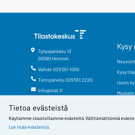
Kysy 
Työpajankatu
13
00580
Helsinki
Neuvonta
Vaihde
029 551 1000
Kysy tila
Tietopalvelu
029 551 2220
Usein ky
info@stat.fi
Medialle
Tietoa evästeistä
Käytämme sivustollamme evästeitä. Välttämättömiä evästeitä t
Lue lisää evästeistä.