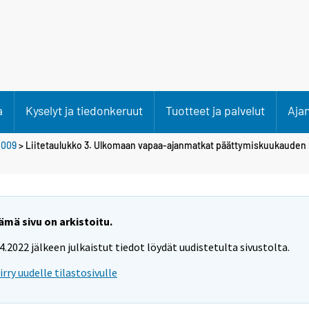
a
Kyselyt ja tiedonkeruut
Tuotteet ja palvelut
Aja
2009
> Liitetaulukko 3. Ulkomaan vapaa-ajanmatkat päättymiskuukaude
ämä sivu on arkistoitu.
.4.2022 jälkeen julkaistut tiedot löydät uudistetulta sivustolta.
iirry uudelle tilastosivulle