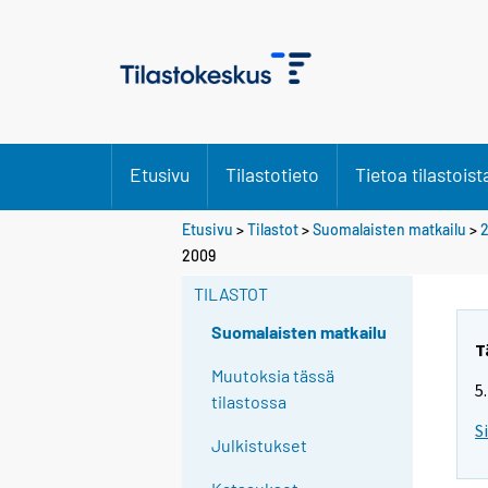
Etusivu
Tilastotieto
Tietoa tilastoist
Etusivu
>
Tilastot
>
Suomalaisten matkailu
>
2009
TILASTOT
Suomalaisten matkailu
T
Muutoksia tässä
5
tilastossa
S
Julkistukset