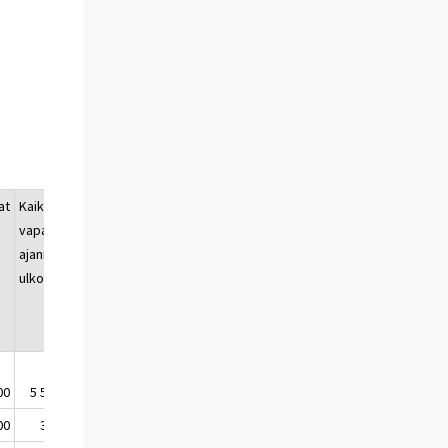
at
Kaikki
vapaa-
ajanmatkat
ulkomaille
00
5 597 000
00
375 000