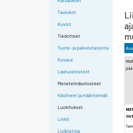
Katsaukset
Taulukot
Li
a
Kuviot
m
Tiedotteet
Tuote- ja palvelutarjonta
Ava
Kuvaus
Mat
pää
Laatuselosteet
Menetelmäselosteet
Käsitteet ja määritelmät
Luokitukset
MA
YH
Linkit
Tam
Lisätietoja