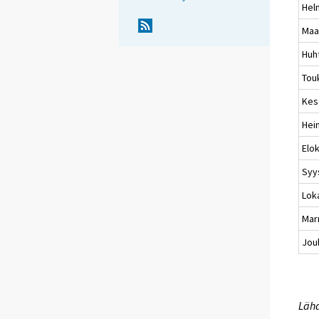
Hel
Maa
Huh
Tou
Kes
Hei
Elo
Syy
Lok
Mar
Jou
Lähd