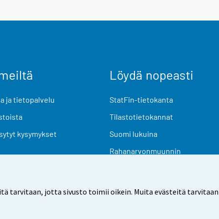
meiltä
Löydä nopeasti
 ja tietopalvelu
StatFin-tietokanta
stoista
Tilastotietokannat
sytyt kysymykset
Suomi lukuina
Rahanarvonmuunnin
Tulevat julkaisut
Tutkimusaineistot
arvitaan, jotta sivusto toimii oikein. Muita evästeitä tarvitaan