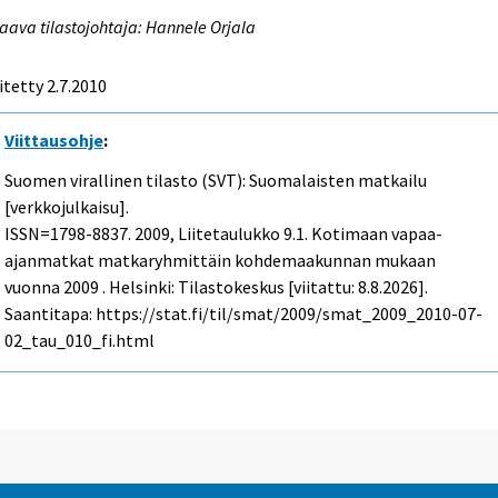
aava tilastojohtaja: Hannele Orjala
itetty 2.7.2010
Viittausohje
:
Suomen virallinen tilasto (SVT): Suomalaisten matkailu
[verkkojulkaisu].
ISSN=1798-8837. 2009, Liitetaulukko 9.1. Kotimaan vapaa-
ajanmatkat matkaryhmittäin kohdemaakunnan mukaan
vuonna 2009 . Helsinki: Tilastokeskus [viitattu: 8.8.2026].
Saantitapa: https://stat.fi/til/smat/2009/smat_2009_2010-07-
02_tau_010_fi.html