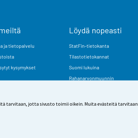
meiltä
Löydä nopeasti
 ja tietopalvelu
StatFin-tietokanta
stoista
Tilastotietokannat
sytyt kysymykset
Suomi lukuina
Rahanarvonmuunnin
Tulevat julkaisut
Tutkimusaineistot
arvitaan, jotta sivusto toimii oikein. Muita evästeitä tarvitaan
Käyttöehdot
Tietosuoja
Saavutettavuus
Tietoa sivu