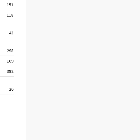
151
98
662
760
118
35
296
331
43
44
175
219
298
235
1 124
1 359
169
80
323
403
382
271
652
923
26
..
17
17