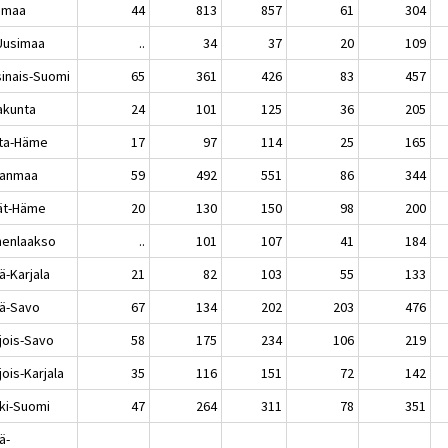
imaa
44
813
857
61
304
-Uusimaa
..
34
37
20
109
sinais-Suomi
65
361
426
83
457
akunta
24
101
125
36
205
ta-Häme
17
97
114
25
165
kanmaa
59
492
551
86
344
jät-Häme
20
130
150
98
200
enlaakso
..
101
107
41
184
ä-Karjala
21
82
103
55
133
lä-Savo
67
134
202
203
476
jois-Savo
58
175
234
106
219
ois-Karjala
35
116
151
72
142
ki-Suomi
47
264
311
78
351
ä-