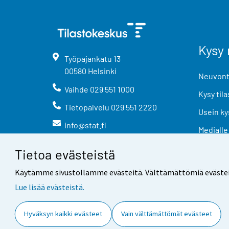
Kysy 
Työpajankatu
13
00580
Helsinki
Neuvonta
Vaihde
029 551 1000
Kysy tila
Tietopalvelu
029 551 2220
Usein ky
info@stat.fi
Medialle
Tietoa evästeistä
Käytämme sivustollamme evästeitä. Välttämättömiä evästeitä t
Lue lisää evästeistä.
Yhteystiedot
Palaute
Hyväksyn kaikki evästeet
Vain välttämättömät evästeet