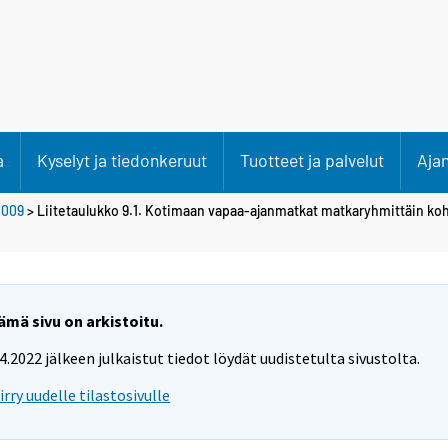
a
Kyselyt ja tiedonkeruut
Tuotteet ja palvelut
Aja
2009
> Liitetaulukko 9.1. Kotimaan vapaa-ajanmatkat matkaryhmittäin 
ämä sivu on arkistoitu.
.4.2022 jälkeen julkaistut tiedot löydät uudistetulta sivustolta.
iirry uudelle tilastosivulle