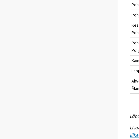
Poh
Poh
Kes
Poh
Poh
Poh
Kai
Lap
Ahv
Åla
Lähd
Lisä
liik