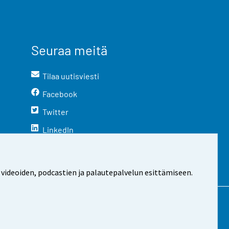
Seuraa meitä
Tilaa uutisviesti
Facebook
Twitter
LinkedIn
YouTube
Instagram
 videoiden, podcastien ja palautepalvelun esittämiseen.
stosta
Evästeasetukset