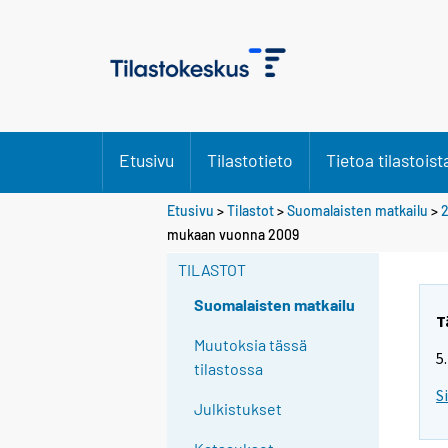
Etusivu
Tilastotieto
Tietoa tilastoist
Etusivu
>
Tilastot
>
Suomalaisten matkailu
>
mukaan vuonna 2009
TILASTOT
Suomalaisten matkailu
T
Muutoksia tässä
5
tilastossa
S
Julkistukset