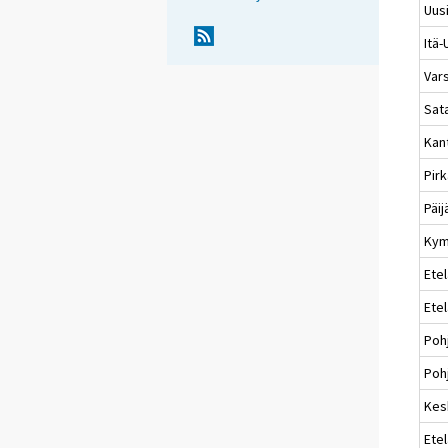
Uus
Itä
Var
Sat
Kan
Pir
Päi
Kym
Etel
Ete
Poh
Pohj
Kes
Etel