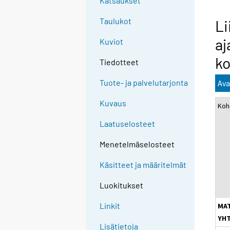
Katsaukset
Taulukot
Li
aj
Kuviot
k
Tiedotteet
Tuote- ja palvelutarjonta
Ava
Kuvaus
Koh
Laatuselosteet
Menetelmäselosteet
Käsitteet ja määritelmät
Luokitukset
Linkit
MA
YH
Lisätietoja