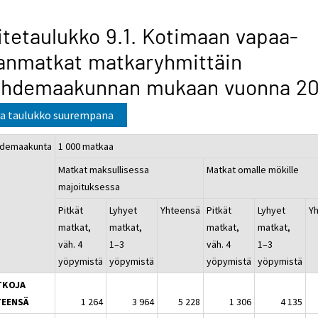
itetaulukko 9.1. Kotimaan vapaa-
anmatkat matkaryhmittäin
ohdemaakunnan mukaan vuonna 2
a taulukko suurempana
demaakunta
1 000 matkaa
Matkat maksullisessa
Matkat omalle mökille
majoituksessa
Pitkät
Lyhyet
Yhteensä
Pitkät
Lyhyet
Y
matkat,
matkat,
matkat,
matkat,
väh. 4
1–3
väh. 4
1–3
yöpymistä
yöpymistä
yöpymistä
yöpymistä
TKOJA
TEENSÄ
1 264
3 964
5 228
1 306
4 135