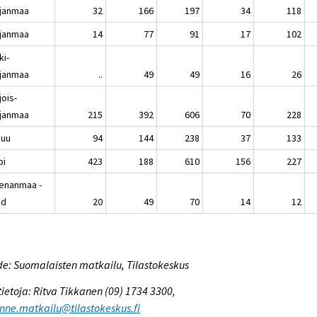
janmaa
32
166
197
34
118
janmaa
14
77
91
17
102
ki-
janmaa
..
49
49
16
26
jois-
janmaa
215
392
606
70
228
nuu
94
144
238
37
133
pi
423
188
610
156
227
enanmaa -
nd
20
49
70
14
12
e: Suomalaisten matkailu, Tilastokeskus
tietoja: Ritva Tikkanen (09) 1734 3300,
enne.matkailu@tilastokeskus.fi