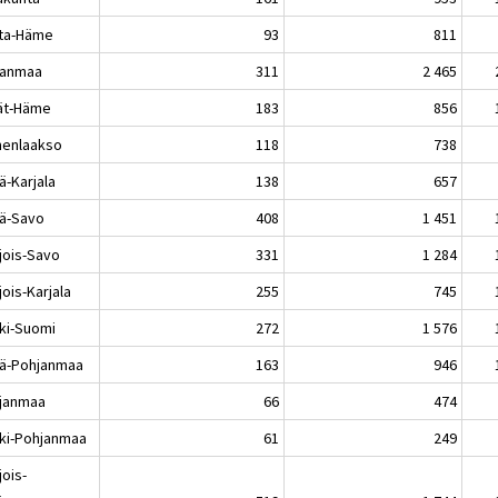
ta-Häme
93
811
kanmaa
311
2 465
jät-Häme
183
856
enlaakso
118
738
ä-Karjala
138
657
lä-Savo
408
1 451
jois-Savo
331
1 284
ois-Karjala
255
745
ki-Suomi
272
1 576
lä-Pohjanmaa
163
946
janmaa
66
474
ki-Pohjanmaa
61
249
jois-