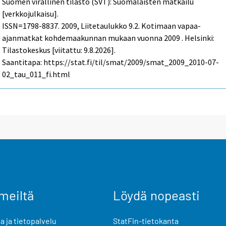
Suomen virallinen tilasto (SVT): Suomalaisten matkailu
[verkkojulkaisu].
ISSN=1798-8837. 2009, Liitetaulukko 9.2. Kotimaan vapaa-
ajanmatkat kohdemaakunnan mukaan vuonna 2009 . Helsinki:
Tilastokeskus [viitattu: 9.8.2026].
Saantitapa: https://stat.fi/til/smat/2009/smat_2009_2010-07-
02_tau_011_fi.html
meiltä
Löydä nopeasti
 ja tietopalvelu
StatFin-tietokanta