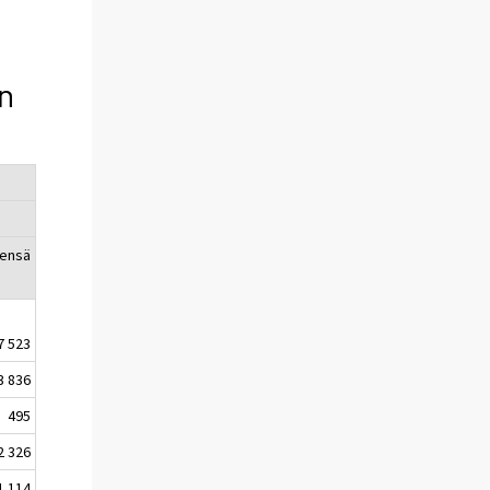
n
eensä
7 523
3 836
495
2 326
1 114