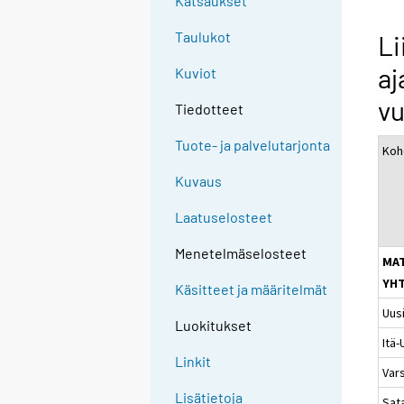
Katsaukset
Taulukot
Li
a
Kuviot
v
Tiedotteet
Tuote- ja palvelutarjonta
Koh
Kuvaus
Laatuselosteet
Menetelmäselosteet
MA
YH
Käsitteet ja määritelmät
Uus
Luokitukset
Itä
Linkit
Var
Lisätietoja
Sat