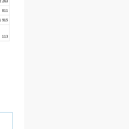
2 263
811
1 915
113