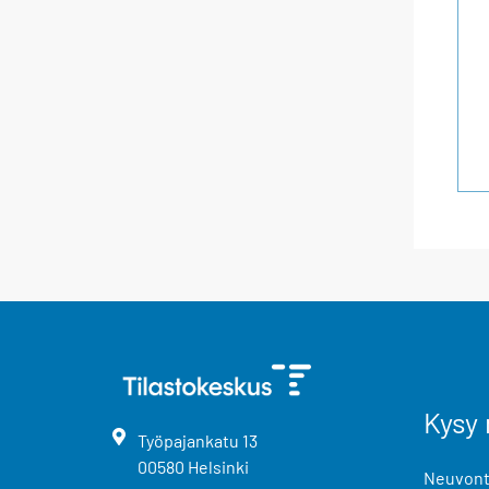
Kysy 
Työpajankatu
13
00580
Helsinki
Neuvonta