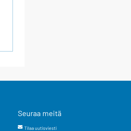
Seuraa meitä
Tilaa uutisviesti