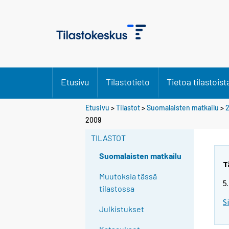
Etusivu
Tilastotieto
Tietoa tilastoist
Etusivu
>
Tilastot
>
Suomalaisten matkailu
>
2009
TILASTOT
Suomalaisten matkailu
T
Muutoksia tässä
5
tilastossa
S
Julkistukset