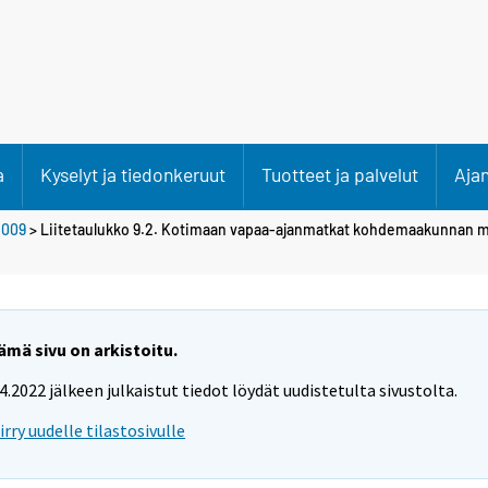
a
Kyselyt ja tiedonkeruut
Tuotteet ja palvelut
Aja
2009
> Liitetaulukko 9.2. Kotimaan vapaa-ajanmatkat kohdemaakunnan 
ämä sivu on arkistoitu.
.4.2022 jälkeen julkaistut tiedot löydät uudistetulta sivustolta.
iirry uudelle tilastosivulle