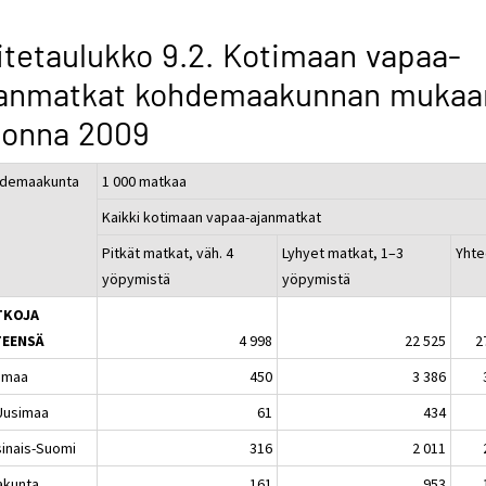
itetaulukko 9.2. Kotimaan vapaa-
janmatkat kohdemaakunnan mukaa
uonna 2009
demaakunta
1 000 matkaa
Kaikki kotimaan vapaa-ajanmatkat
Pitkät matkat, väh. 4
Lyhyet matkat, 1–3
Yht
yöpymistä
yöpymistä
TKOJA
TEENSÄ
4 998
22 525
2
imaa
450
3 386
-Uusimaa
61
434
sinais-Suomi
316
2 011
akunta
161
953