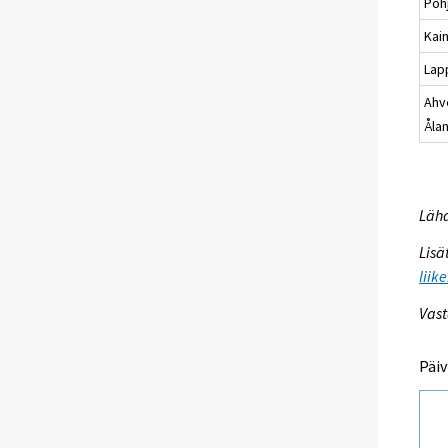
Poh
Kai
Lap
Ahv
Åla
Lähd
Lisä
liik
Vast
Päiv