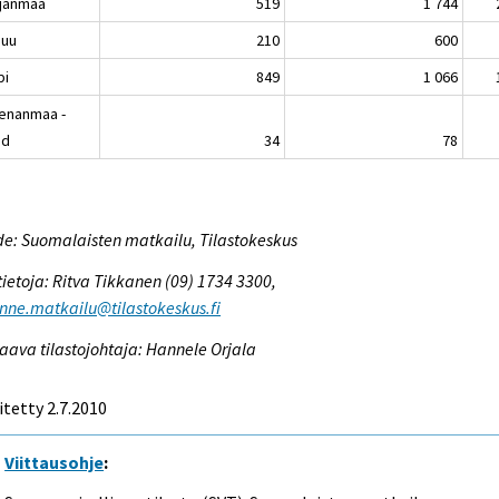
janmaa
519
1 744
nuu
210
600
pi
849
1 066
enanmaa -
nd
34
78
e: Suomalaisten matkailu, Tilastokeskus
tietoja: Ritva Tikkanen (09) 1734 3300,
enne.matkailu@tilastokeskus.fi
aava tilastojohtaja: Hannele Orjala
itetty 2.7.2010
Viittausohje
: