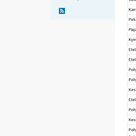
Kan
Pir
Päi
Kym
Etel
Ete
Poh
Pohj
Kes
Ete
Poh
Kes
Poh