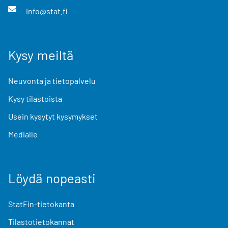
info@stat.fi
Kysy meiltä
Neuvonta ja tietopalvelu
Kysy tilastoista
Usein kysytyt kysymykset
Medialle
Löydä nopeasti
StatFin-tietokanta
Tilastotietokannat