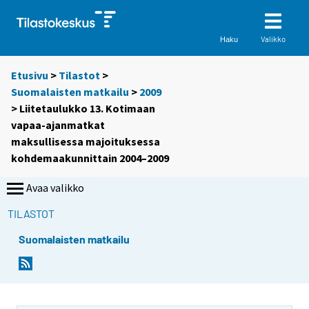
Valikko
Haku
Etusivu
>
Tilastot
>
Suomalaisten matkailu
>
2009
> Liitetaulukko 13. Kotimaan
vapaa-ajanmatkat
maksullisessa majoituksessa
kohdemaakunnittain 2004–2009
Avaa valikko
TILASTOT
Suomalaisten matkailu