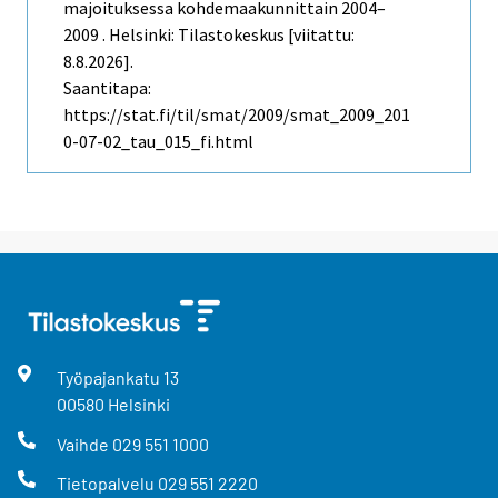
majoituksessa kohdemaakunnittain 2004–
2009 . Helsinki: Tilastokeskus [viitattu:
8.8.2026].
Saantitapa:
https://stat.fi/til/smat/2009/smat_2009_201
0-07-02_tau_015_fi.html
Työpajankatu
13
00580
Helsinki
Vaihde
029 551 1000
Tietopalvelu
029 551 2220