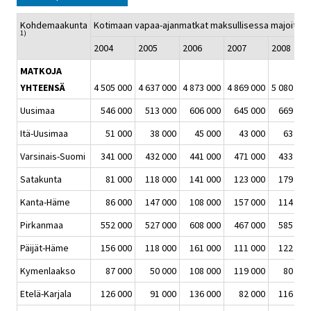
Kohdemaakunta
Kotimaan vapaa-ajanmatkat maksullisessa majoituk
1)
2004
2005
2006
2007
2008
MATKOJA
YHTEENSÄ
4 505 000
4 637 000
4 873 000
4 869 000
5 080 000
Uusimaa
546 000
513 000
606 000
645 000
669 000
Itä-Uusimaa
51 000
38 000
45 000
43 000
63 000
Varsinais-Suomi
341 000
432 000
441 000
471 000
433 000
Satakunta
81 000
118 000
141 000
123 000
179 000
Kanta-Häme
86 000
147 000
108 000
157 000
114 000
Pirkanmaa
552 000
527 000
608 000
467 000
585 000
Päijät-Häme
156 000
118 000
161 000
111 000
122 000
Kymenlaakso
87 000
50 000
108 000
119 000
80 000
Etelä-Karjala
126 000
91 000
136 000
82 000
116 000