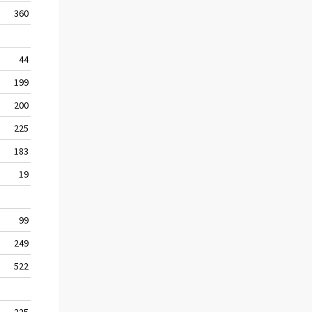
360 000
18
2 007 000
44 000
7
659 000
199 000
29
674 000
200 000
29
680 000
225 000
30
760 000
183 000
24
770 000
19 000
4
473 000
99 000
8
1 223 000
249 000
16
1 559 000
522 000
42
1 234 000
225 000
28
800 000