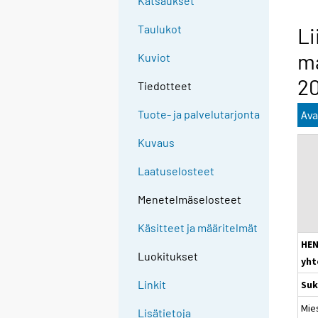
Katsaukset
Taulukot
Li
ma
Kuviot
2
Tiedotteet
Tuote- ja palvelutarjonta
Ava
Kuvaus
Laatuselosteet
Menetelmäselosteet
Käsitteet ja määritelmät
HEN
Luokitukset
yht
Linkit
Suk
Mie
Lisätietoja