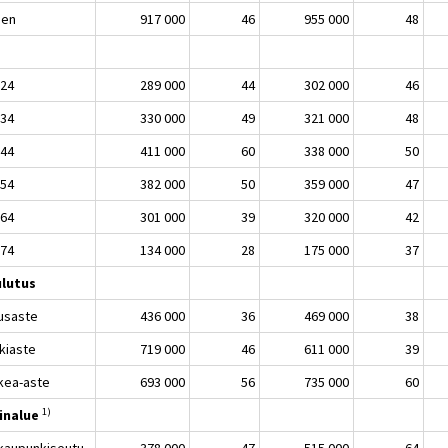
nen
917 000
46
955 000
48
 24
289 000
44
302 000
46
 34
330 000
49
321 000
48
 44
411 000
60
338 000
50
 54
382 000
50
359 000
47
 64
301 000
39
320 000
42
 74
134 000
28
175 000
37
lutus
usaste
436 000
36
469 000
38
kiaste
719 000
46
611 000
39
kea-aste
693 000
56
735 000
60
1)
inalue
kaupunkiseutu
378 000
47
515 000
64