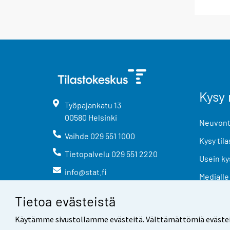
Kysy 
Työpajankatu
13
00580
Helsinki
Neuvonta
Vaihde
029 551 1000
Kysy tila
Tietopalvelu
029 551 2220
Usein ky
info@stat.fi
Medialle
Tietoa evästeistä
Käytämme sivustollamme evästeitä. Välttämättömiä evästeitä t