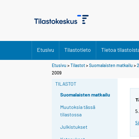
Etusivu
Tilastotieto
Tietoa tilastoist
Etusivu
>
Tilastot
>
Suomalaisten matkailu
>
2009
TILASTOT
Suomalaisten matkailu
T
Muutoksia tässä
5
tilastossa
S
Julkistukset