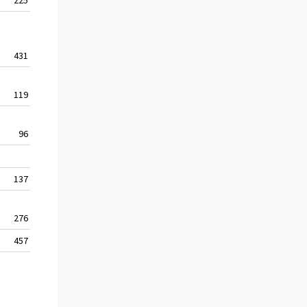
431 000
22
1 967 000
119 000
19
624 000
96 000
15
624 000
137 000
15
927 000
276 000
27
1 039 000
457 000
22
2 050 000