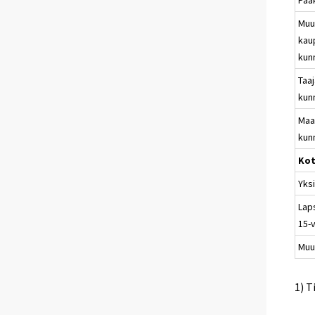
Muu
kau
kun
Taa
kun
Maa
kun
Kot
Yks
Lap
15-v
Muu
1) T