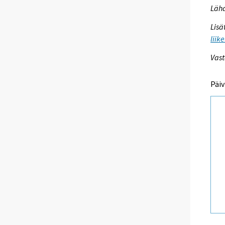
Lähd
Lisä
liik
Vast
Päiv