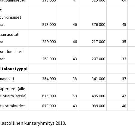
t
punkimaiset
nat
913 000
46
876 000
45
jaan asutut
nat
289 000
46
217 000
35
seutumaiset
nat
268 000
43
207 000
33
italoustyyppi
inasuvat
354 000
38
341 000
37
siperheet (alle
uotiaita lapsia)
615 000
59
485 000
47
t kotitaloudet
878 000
43
989 000
48
ilastollinen kuntaryhmitys 2010.