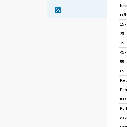
Nai
Ikä
15 -
25 -
35 -
45 -
55 -
65 -
Kou
Per
Kes
Kor
Asu
Pää