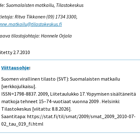
e: Suomalaisten matkailu, Tilastokeskus
tietoja: Ritva Tikkanen (09) 1734 3300,
enne.matkailu@tilastokeskus.fi
aava tilastojohtaja: Hannele Orjala
itetty 2.7.2010
Viittausohje
:
Suomen virallinen tilasto (SVT): Suomalaisten matkailu
[verkkojulkaisu].
ISSN=1798-8837. 2009, Liitetaulukko 17. Yöpymisen sisältäneitä
matkoja tehneet 15–74-vuotiaat vuonna 2009 . Helsinki:
Tilastokeskus [viitattu: 8.8.2026].
Saantitapa: https://stat.fi/til/smat/2009/smat_2009_2010-07-
02_tau_019_fi.html