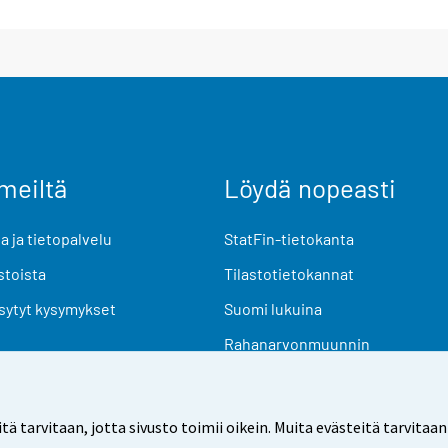
meiltä
Löydä nopeasti
 ja tietopalvelu
StatFin-tietokanta
stoista
Tilastotietokannat
sytyt kysymykset
Suomi lukuina
Rahanarvonmuunnin
Tulevat julkaisut
Tutkimusaineistot
arvitaan, jotta sivusto toimii oikein. Muita evästeitä tarvitaan