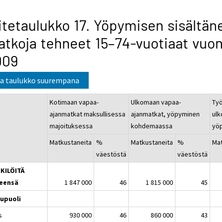
itetaulukko 17. Yöpymisen sisältän
tkoja tehneet 15–74-vuotiaat vuo
009
a taulukko suurempana
Kotimaan vapaa-
Ulkomaan vapaa-
Työ
ajanmatkat maksullisessa
ajanmatkat, yöpyminen
ulk
majoituksessa
kohdemaassa
yö
Matkustaneita
%
Matkustaneita
%
Mat
väestöstä
väestöstä
KILÖITÄ
eensä
1 847 000
46
1 815 000
45
upuoli
s
930 000
46
860 000
43