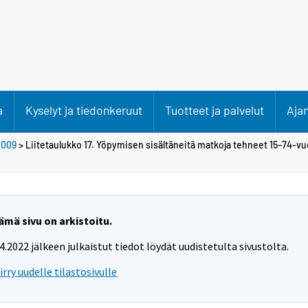
a
Kyselyt ja tiedonkeruut
Tuotteet ja palvelut
Aja
2009
> Liitetaulukko 17. Yöpymisen sisältäneitä matkoja tehneet 15–74-v
ämä sivu on arkistoitu.
.4.2022 jälkeen julkaistut tiedot löydät uudistetulta sivustolta.
iirry uudelle tilastosivulle