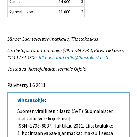
Kainuu
14 000
3
Kymenlaakso
11 000
2
Lähde: Suomalaisten matkailu, Tilastokeskus
Lisätietoja: Taru Tamminen (09) 1734 2243, Ritva Tikkanen
(09) 1734 3300,
liikenne.matkailu@tilastokeskus.fi
Vastaava tilastojohtaja: Hannele Orjala
Päivitetty 1.6.2011
Viittausohje
:
Suomen virallinen tilasto (SVT): Suomalaisten
matkailu [verkkojulkaisu].
ISSN=1798-8837.
Huhtikuu
2011, Liitetaulukko
1. Kotimaan vapaa-ajanmatkat maksullisessa