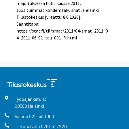
majoituksessa huhtikuussa 2011,
suosituimmat kohdemaakunnat . Helsinki:
Tilastokeskus [viitattu: 8.8.2026].
Saantitapa:
https://stat.fi/til/smat/2011/04/smat_2011_0
4_2011-06-01_tau_001_fi.html
Työpajankatu
13
00580
Helsinki
Vaihde
029 551 1000
Tietopalvelu
029 551 2220