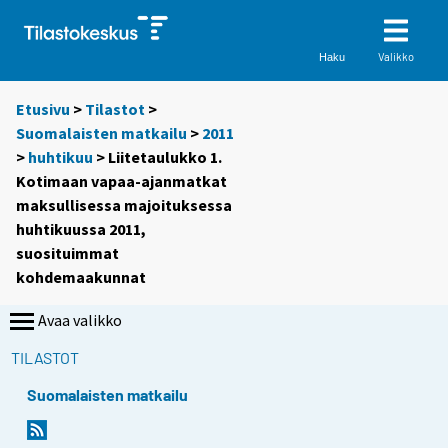
Valikko
Haku
Etusivu
>
Tilastot
>
Suomalaisten matkailu
>
2011
>
huhtikuu
> Liitetaulukko 1.
Kotimaan vapaa-ajanmatkat
maksullisessa majoituksessa
huhtikuussa 2011,
suosituimmat
kohdemaakunnat
Avaa valikko
TILASTOT
Suomalaisten matkailu