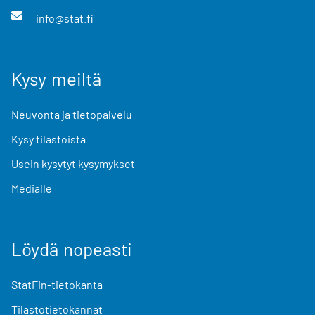
info@stat.fi
Kysy meiltä
Neuvonta ja tietopalvelu
Kysy tilastoista
Usein kysytyt kysymykset
Medialle
Löydä nopeasti
StatFin-tietokanta
Tilastotietokannat