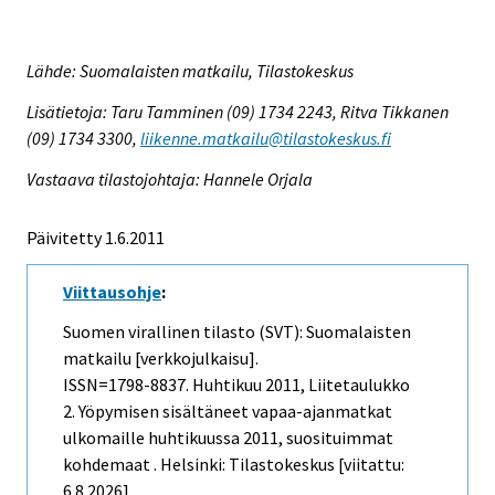
Lähde: Suomalaisten matkailu, Tilastokeskus
Lisätietoja: Taru Tamminen (09) 1734 2243, Ritva Tikkanen
(09) 1734 3300,
liikenne.matkailu@tilastokeskus.fi
Vastaava tilastojohtaja: Hannele Orjala
Päivitetty 1.6.2011
Viittausohje
:
Suomen virallinen tilasto (SVT): Suomalaisten
matkailu [verkkojulkaisu].
ISSN=1798-8837.
Huhtikuu
2011, Liitetaulukko
2. Yöpymisen sisältäneet vapaa-ajanmatkat
ulkomaille huhtikuussa 2011, suosituimmat
kohdemaat . Helsinki: Tilastokeskus [viitattu:
6.8.2026].