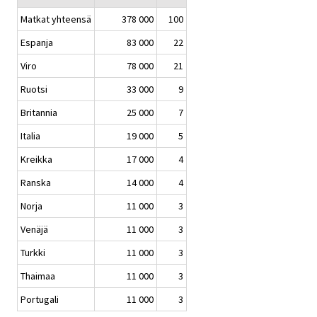
Matkat yhteensä
378 000
100
Espanja
83 000
22
Viro
78 000
21
Ruotsi
33 000
9
Britannia
25 000
7
Italia
19 000
5
Kreikka
17 000
4
Ranska
14 000
4
Norja
11 000
3
Venäjä
11 000
3
Turkki
11 000
3
Thaimaa
11 000
3
Portugali
11 000
3