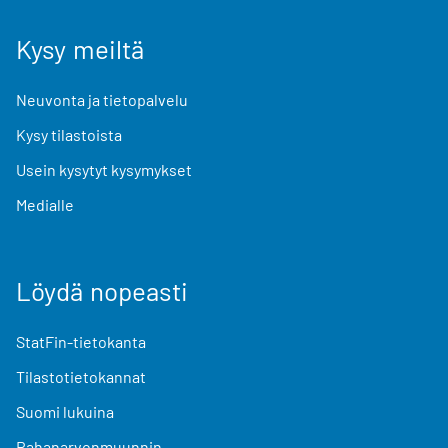
Kysy meiltä
Neuvonta ja tietopalvelu
Kysy tilastoista
Usein kysytyt kysymykset
Medialle
Löydä nopeasti
StatFin-tietokanta
Tilastotietokannat
Suomi lukuina
Rahanarvonmuunnin