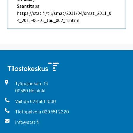
Saantitapa:
https://stat.fi/til/smat/2011/04/smat_2011_0
4_2011-06-01_tau_002_fi.html
Työpajankatu
13
00580
Helsinki
Vaihde
029 551 1000
Tietopalvelu
029 551 2220
info@stat.fi